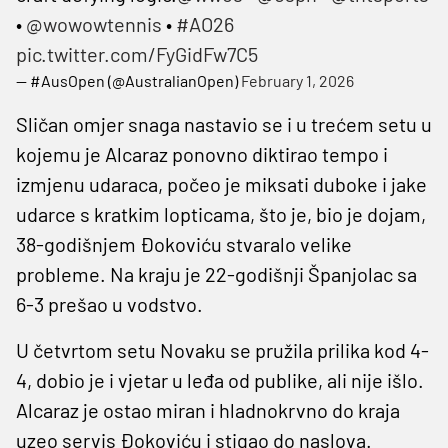
•
@wowowtennis
•
#AO26
pic.twitter.com/FyGidFw7C5
— #AusOpen (@AustralianOpen)
February 1, 2026
Sličan omjer snaga nastavio se i u trećem setu u
kojemu je Alcaraz ponovno diktirao tempo i
izmjenu udaraca, počeo je miksati duboke i jake
udarce s kratkim lopticama, što je, bio je dojam,
38-godišnjem Đokoviću stvaralo velike
probleme. Na kraju je 22-godišnji Španjolac sa
6-3 prešao u vodstvo.
U četvrtom setu Novaku se pružila prilika kod 4-
4, dobio je i vjetar u leđa od publike, ali nije išlo.
Alcaraz je ostao miran i hladnokrvno do kraja
uzeo servis Đokoviću i stigao do naslova.