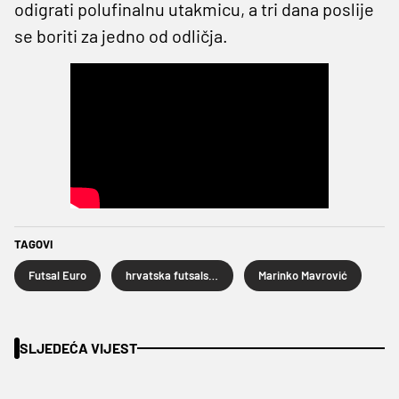
odigrati polufinalnu utakmicu, a tri dana poslije
se boriti za jedno od odličja.
TAGOVI
Futsal Euro
hrvatska futsalska reprezentacija
Marinko Mavrović
SLJEDEĆA VIJEST