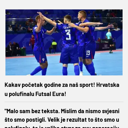
Kakav početak godine za naš sport! Hrvatska
u polufinalu Futsal Eura!
"Malo sam bez teksta. Mislim da nismo svjesni
što smo postigli. Velik je rezultat to što smo u
polufinalu, to je velika stvar za ovu generaciju.