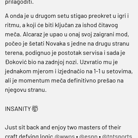
prilagoditi.
A onda je u drugom setu stigao preokret u igri i
ritmu, a koji će biti ključan za ishod čitavog
meča. Alcaraz je upao u onaj svoj zaigrani mod,
počeo je šetati Novaka s jedne na drugu stranu
terena, podignuo je postotak servisa i sada je
Đoković bio na zadnjoj nozi. Uzvratio mu je
jednakom mjerom i izjednačio na 1-1 u setovima,
ali je momentum meča definitivno prešao na
njegovu stranu.
INSANITY 🤯
Just sit back and enjoy two masters of their
craft defying logic.
@wwos
•
@espn
•
@tntsports