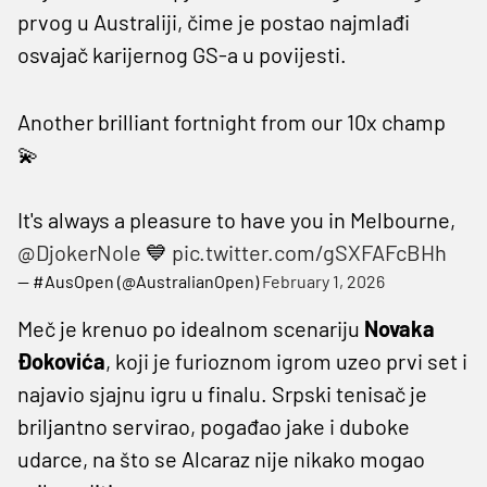
prvog u Australiji, čime je postao najmlađi
osvajač karijernog GS-a u povijesti.
Another brilliant fortnight from our 10x champ
💫
It's always a pleasure to have you in Melbourne,
@DjokerNole
💙
pic.twitter.com/gSXFAFcBHh
— #AusOpen (@AustralianOpen)
February 1, 2026
Meč je krenuo po idealnom scenariju
Novaka
Đokovića
, koji je furioznom igrom uzeo prvi set i
najavio sjajnu igru u finalu. Srpski tenisač je
briljantno servirao, pogađao jake i duboke
udarce, na što se Alcaraz nije nikako mogao