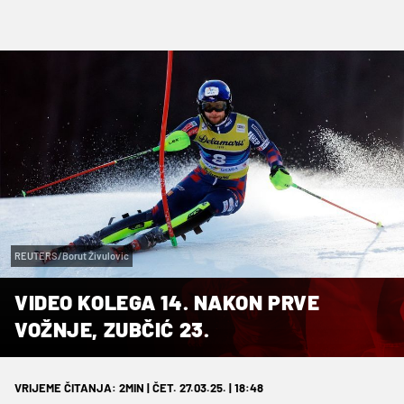
REUTERS/Borut Živulovic
VIDEO KOLEGA 14. NAKON PRVE
VOŽNJE, ZUBČIĆ 23.
VRIJEME ČITANJA: 2MIN | ČET. 27.03.25. | 18:48