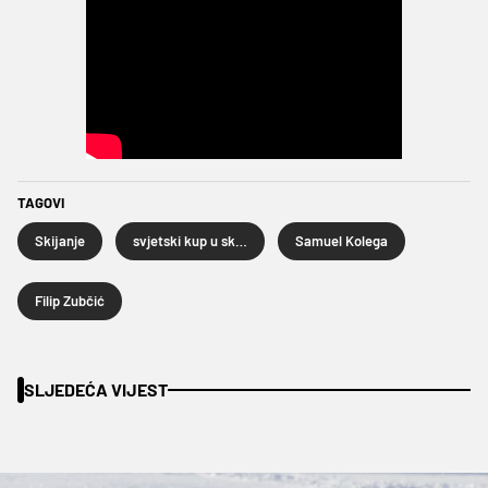
TAGOVI
Skijanje
svjetski kup u skijanju
Samuel Kolega
Filip Zubčić
SLJEDEĆA VIJEST