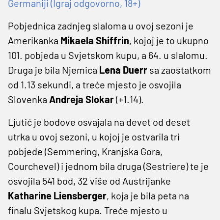
Germaniji (Igraj odgovorno, 18+)
Pobjednica zadnjeg slaloma u ovoj sezoni je
Amerikanka
Mikaela Shiffrin
, kojoj je to ukupno
101. pobjeda u Svjetskom kupu, a 64. u slalomu.
Druga je bila Njemica
Lena Duerr
sa zaostatkom
od 1.13 sekundi, a treće mjesto je osvojila
Slovenka
Andreja Slokar
(+1.14).
Ljutić je bodove osvajala na devet od deset
utrka u ovoj sezoni, u kojoj je ostvarila tri
pobjede (Semmering, Kranjska Gora,
Courchevel) i jednom bila druga (Sestriere) te je
osvojila 541 bod, 32 više od Austrijanke
Katharine Liensberger
, koja je bila peta na
finalu Svjetskog kupa. Treće mjesto u