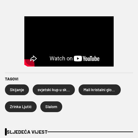
TAGOVI
Skijanje
svjetski kup u skijanju
Mali kristalni globus
Zrinka Ljutić
Slalom
SLJEDEĆA VIJEST