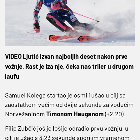
VIDEO Ljutić izvan najboljih deset nakon prve
vožnje, Rast je iza nje, čeka nas triler u drugom
laufu
Samuel Kolega startao je osmi i ušao u cilj sa
zaostatkom većim od dvije sekunde za vodećim
Norvežaninom
Timonom Hauganom
(+2.20).
Filip Zubčić još je lošije odradio prvu vožnju, u
cilj je ušao s 3.23 sekunde sporijim vremenom