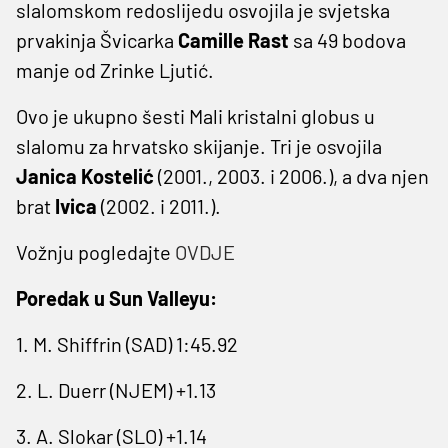
slalomskom redoslijedu osvojila je svjetska
prvakinja Švicarka
Camille Rast
sa 49 bodova
manje od Zrinke Ljutić.
Ovo je ukupno šesti Mali kristalni globus u
slalomu za hrvatsko skijanje. Tri je osvojila
Janica Kostelić
(2001., 2003. i 2006.), a dva njen
brat
Ivica
(2002. i 2011.).
Vožnju pogledajte
OVDJE
Poredak u Sun Valleyu:
1. M. Shiffrin (SAD) 1:45.92
2. L. Duerr (NJEM) +1.13
3. A. Slokar (SLO) +1.14