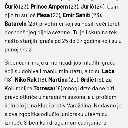
Ćurić
(23),
Prince Ampem
(23),
Jurić
(24). Osim
njih tu su još
Mesa
(23),
Emir Sahiti
(23),
Batarelo
(23), prvotimci koji su nosili veći teret
dosadašnjeg dijela sezone. Tu je i skupina tek
nešto starijih igrača pd 25 do 27 godina koji su u
punoj snazi.
Šibenčani imaju u momčadi još mlađih igrača
koji su dobivali manju minutažu, a to su
Laća
(18),
Niko Rak
(18),
Martina
(20),
Grdić
(19). Za
Kolumbijca
Torresa
(18) mnogi drže da će biti
pravo otkriće u narednim sezona, a u prošlom
kolu bio je na klupi protiv Varaždina. Nedavno je
s dva zgoditka odlučio juniorsku utakmicu
između Šibenika i druge momčadi juniora