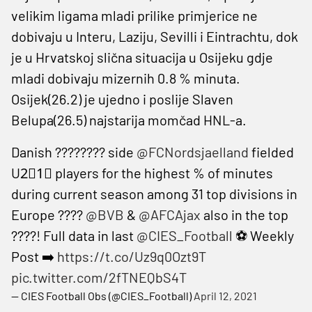
velikim ligama mladi prilike primjerice ne
dobivaju u Interu, Laziju, Sevilli i Eintrachtu, dok
je u Hrvatskoj slična situacija u Osijeku gdje
mladi dobivaju mizernih 0.8 % minuta.
Osijek(26.2) je ujedno i poslije Slaven
Belupa(26.5) najstarija momčad HNL-a.
Danish ???????? side
@FCNordsjaelland
fielded
U2⃣1⃣ players for the highest % of minutes
during current season among 31 top divisions in
Europe ????
@BVB
&
@AFCAjax
also in the top
????! Full data in last
@CIES_Football
⚽️ Weekly
Post ➡️
https://t.co/Uz9q0Ozt9T
pic.twitter.com/2fTNEQbS4T
— CIES Football Obs (@CIES_Football)
April 12, 2021