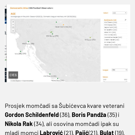
CIES
Prosjek momčadi sa Šubićevca kvare veterani
Gordon Schildenfeld
(36),
Boris Pandža
(35) i
Nikola Rak
(34), ali osovina momčadi ipak su
mladi momci
Labrović
(21),
Pajić
(21),
Bulat
(19),