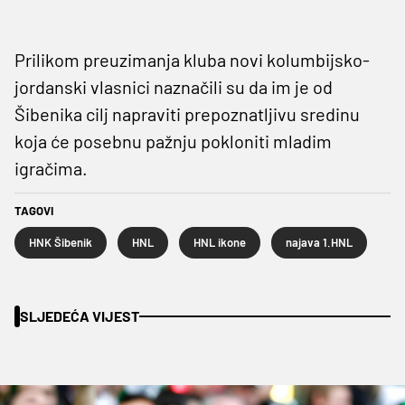
Prilikom preuzimanja kluba novi kolumbijsko-
jordanski vlasnici naznačili su da im je od
Šibenika cilj napraviti prepoznatljivu sredinu
koja će posebnu pažnju pokloniti mladim
igračima.
TAGOVI
HNK Šibenik
HNL
HNL ikone
najava 1.HNL
SLJEDEĆA VIJEST