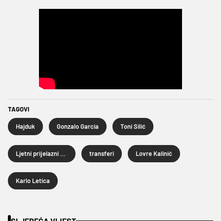
TAGOVI
Hajduk
Gonzalo Garcia
Toni Silić
Ljetni prijelazni rok 2026.
transferi
Lovre Kalinić
Karlo Letica
SLJEDEĆA VIJEST