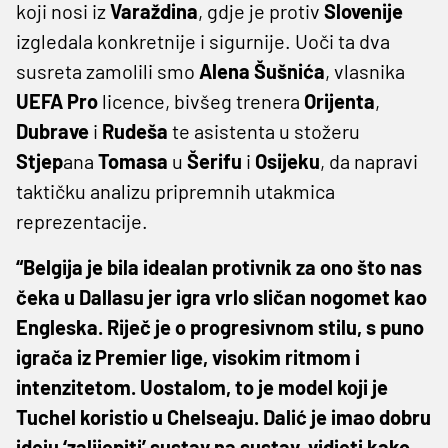
koji nosi iz
Varaždina
, gdje je protiv
Slovenije
izgledala konkretnije i sigurnije. Uoči ta dva
susreta zamolili smo
Alena
Šušnića
, vlasnika
UEFA
Pro
licence, bivšeg trenera
Orijenta
,
Dubrave
i
Rudeša
te asistenta u stožeru
Stjep
ana
Tomasa
u
Šerifu
i
Osijeku
, da napravi
taktičku analizu pripremnih utakmica
reprezentacije.
“Belgija je bila idealan protivnik za ono što nas
čeka u Dallasu jer igra vrlo sličan nogomet kao
Engleska. Riječ je o progresivnom stilu, s puno
igrača iz Premier lige, visokim ritmom i
intenzitetom. Uostalom, to je model koji je
Tuchel koristio u Chelseaju. Dalić je imao dobru
ideju ‘zalijepiti’ sustav na sustav, vidjeti kako