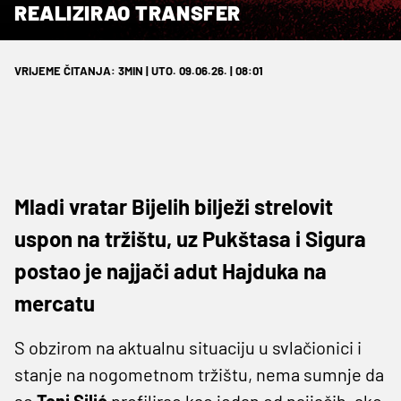
REALIZIRAO TRANSFER
VRIJEME ČITANJA: 3MIN | UTO. 09.06.26. | 08:01
Mladi vratar Bijelih bilježi strelovit
uspon na tržištu, uz Pukštasa i Sigura
postao je najjači adut Hajduka na
mercatu
S obzirom na aktualnu situaciju u svlačionici i
stanje na nogometnom tržištu, nema sumnje da
se
Toni Silić
profilirao kao jedan od najjačih, ako