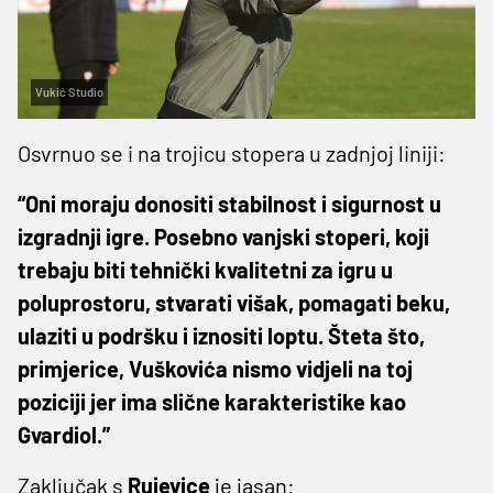
Vukić Studio
Osvrnuo se i na trojicu stopera u zadnjoj liniji:
“Oni moraju donositi stabilnost i sigurnost u
izgradnji igre. Posebno vanjski stoperi, koji
trebaju biti tehnički kvalitetni za igru u
poluprostoru, stvarati višak, pomagati beku,
ulaziti u podršku i iznositi loptu. Šteta što,
primjerice, Vuškovića nismo vidjeli na toj
poziciji jer ima slične karakteristike kao
Gvardiol.”
Zaključak s
Rujevice
je jasan: