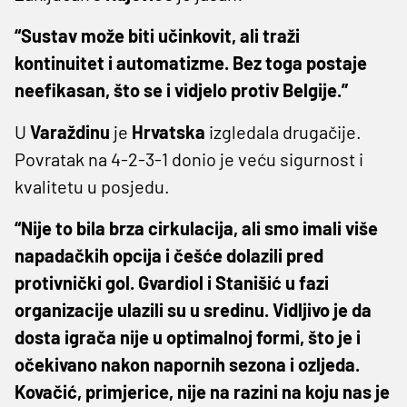
“Sustav može biti učinkovit, ali traži
kontinuitet i automatizme. Bez toga postaje
neefikasan, što se i vidjelo protiv Belgije.”
U
Varaždinu
je
Hrvatska
izgledala drugačije.
Povratak na 4-2-3-1 donio je veću sigurnost i
kvalitetu u posjedu.
“Nije to bila brza cirkulacija, ali smo imali više
napadačkih opcija i češće dolazili pred
protivnički gol. Gvardiol i Stanišić u fazi
organizacije ulazili su u sredinu. Vidljivo je da
dosta igrača nije u optimalnoj formi, što je i
očekivano nakon napornih sezona i ozljeda.
Kovačić, primjerice, nije na razini na koju nas je