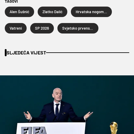
TAGOVI
Alen Šušnić
Zlatko Dalić
Hrvatska nogometna reprezentacija
Vatreni
SP 2026
Svjetsko prvenstvo u nogometu 2026.
SLJEDEĆA VIJEST