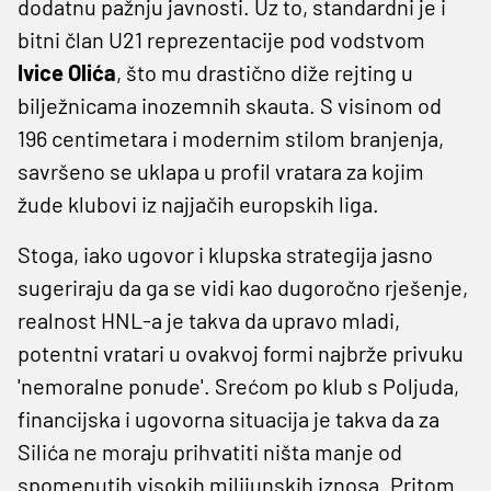
dodatnu pažnju javnosti. Uz to, standardni je i
bitni član U21 reprezentacije pod vodstvom
Ivice Olića
, što mu drastično diže rejting u
bilježnicama inozemnih skauta. S visinom od
196 centimetara i modernim stilom branjenja,
savršeno se uklapa u profil vratara za kojim
žude klubovi iz najjačih europskih liga.
Stoga, iako ugovor i klupska strategija jasno
sugeriraju da ga se vidi kao dugoročno rješenje,
realnost HNL-a je takva da upravo mladi,
potentni vratari u ovakvoj formi najbrže privuku
'nemoralne ponude'. Srećom po klub s Poljuda,
financijska i ugovorna situacija je takva da za
Silića ne moraju prihvatiti ništa manje od
spomenutih visokih milijunskih iznosa. Pritom