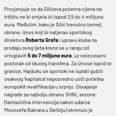
Procjenjuje se da Silićeva početna cijena na
tržištu ne bi smjela ići ispod 3,5 do 4 milijuna
eura. Međutim, kako je Silić trenutno temelj
obrane, iznos koji bi natjerao sportskog
direktora
Roberta Grafa
i upravu kluba na
prodaju ovog ljeta kreće se u rangu
od
vrtoglavih
5 do 7 milijuna eura
, uz neizostavni
postotak od idućeg transfera. Za iznose ispod te
granice, Hajduku se sportski ne isplati gubiti
ovakvog 'kapitalca' neposredno uoči početka
europskih kvalifikacija u srpnju. Osvajanje
nagrade za najbolju obranu SHNL sezone
(fantastična intervencija nakon udarca
Mounsefa Bakrara u Derbiju) skrenulo je