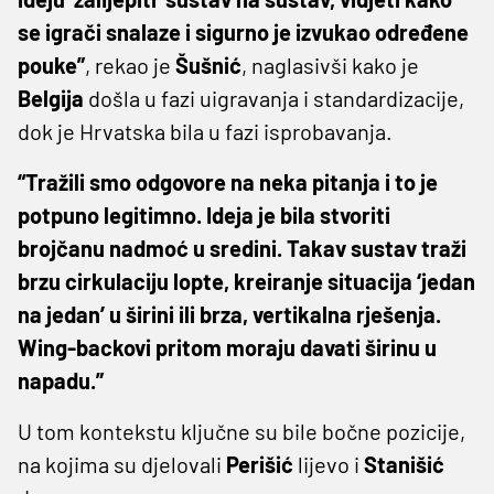
se igrači snalaze i sigurno je izvukao određene
pouke”
, rekao je
Šušnić
, naglasivši kako je
Belgija
došla u fazi uigravanja i standardizacije,
dok je Hrvatska bila u fazi isprobavanja.
“Tražili smo odgovore na neka pitanja i to je
potpuno legitimno. Ideja je bila stvoriti
brojčanu nadmoć u sredini. Takav sustav traži
brzu cirkulaciju lopte, kreiranje situacija ‘jedan
na jedan’ u širini ili brza, vertikalna rješenja.
Wing-backovi pritom moraju davati širinu u
napadu.”
U tom kontekstu ključne su bile bočne pozicije,
na kojima su djelovali
Perišić
lijevo i
Stanišić