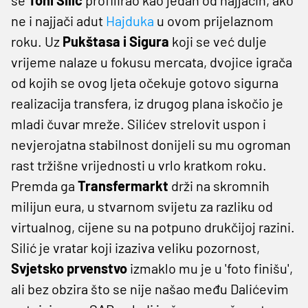
ne i najjači adut
Hajduka
u ovom prijelaznom
roku. Uz
Pukštasa i Sigura
koji se već dulje
vrijeme nalaze u fokusu mercata, dvojice igrača
od kojih se ovog ljeta očekuje gotovo sigurna
realizacija transfera, iz drugog plana iskočio je
mladi čuvar mreže. Silićev strelovit uspon i
nevjerojatna stabilnost donijeli su mu ogroman
rast tržišne vrijednosti u vrlo kratkom roku.
Premda ga
Transfermarkt
drži na skromnih
milijun eura, u stvarnom svijetu za razliku od
virtualnog, cijene su na potpuno drukčijoj razini.
Silić je vratar koji izaziva veliku pozornost,
Svjetsko prvenstvo
izmaklo mu je u 'foto finišu',
ali bez obzira što se nije našao među Dalićevim