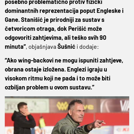
posebno problematično protiv fizički
dominantnih reprezentacija poput Engleske i
Gane. Stanišić je prirodniji za sustav s
četvoricom otraga, dok Perišić može
odgovoriti zahtjevima, ali teško svih 90
minuta”
, objašnjava
Šušnić
i dodaje:
“Ako wing-backovi ne mogu ispuniti zahtjeve,
obrana ostaje izložena. Englezi igraju u
visokom ritmu koji ne pada i to može biti
ozbiljan problem u ovom sustavu.”