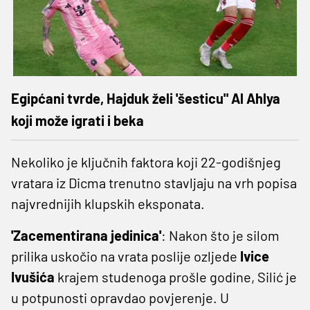
Egipćani tvrde, Hajduk želi 'šesticu" Al Ahlya
koji može igrati i beka
Nekoliko je ključnih faktora koji 22-godišnjeg
vratara iz Dicma trenutno stavljaju na vrh popisa
najvrednijih klupskih eksponata.
'Zacementirana jedinica'
: Nakon što je silom
prilika uskočio na vrata poslije ozljede
Ivice
Ivušića
krajem studenoga prošle godine, Silić je
u potpunosti opravdao povjerenje. U