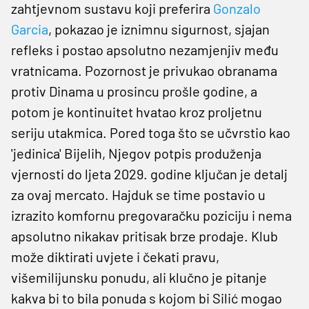
zahtjevnom sustavu koji preferira
Gonzalo
Garcia
, pokazao je iznimnu sigurnost, sjajan
refleks i postao apsolutno nezamjenjiv među
vratnicama. Pozornost je privukao obranama
protiv Dinama u prosincu prošle godine, a
potom je kontinuitet hvatao kroz proljetnu
seriju utakmica. Pored toga što se učvrstio kao
'jedinica' Bijelih, Njegov potpis produženja
vjernosti do ljeta 2029. godine ključan je detalj
za ovaj mercato. Hajduk se time postavio u
izrazito komfornu pregovaračku poziciju i nema
apsolutno nikakav pritisak brze prodaje. Klub
može diktirati uvjete i čekati pravu,
višemilijunsku ponudu, ali klučno je pitanje
kakva bi to bila ponuda s kojom bi Silić mogao