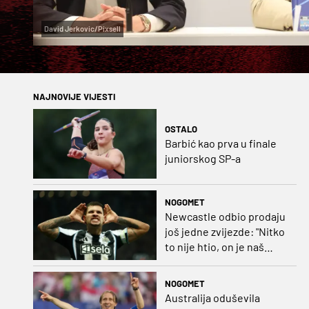
David Jerkovic/Pixsell
NAJNOVIJE VIJESTI
OSTALO
Barbić kao prva u finale
juniorskog SP-a
NOGOMET
Newcastle odbio prodaju
još jedne zvijezde: "Nitko
to nije htio, on je naš
kapetan"
NOGOMET
Australija oduševila