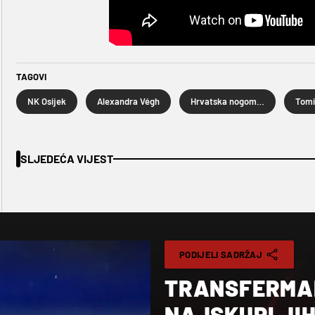
TAGOVI
NK Osijek
Alexandra Végh
Hrvatska nogometna liga
Tomi
SLJEDEĆA VIJEST
PODIJELI SADRŽAJ
TRANSFERMAR
NAJSKUPLJIH