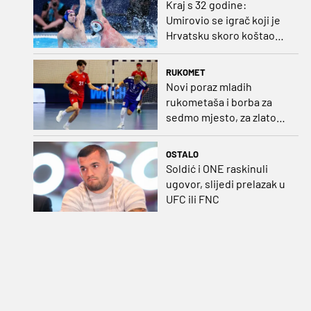
Kraj s 32 godine:
Umirovio se igrač koji je
Hrvatsku skoro koštao
svjetskog zlata
RUKOMET
Novi poraz mladih
rukometaša i borba za
sedmo mjesto, za zlato
se bore Slovenci i
Nijemci
OSTALO
Soldić i ONE raskinuli
ugovor, slijedi prelazak u
UFC ili FNC