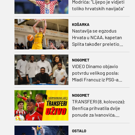
Modrića: "Lijepo je vidjeti
toliko hrvatskih navijača"
KOŠARKA
Nastavlja se egzodus
Hrvata u NCAA, kapetan
Splita također preletio
Atlantik
NOGOMET
VIDEO Dinamo objavio
potvrdu velikog posla:
Mladi Francuz iz PSG-a
zadužio dres Plavih!
NOGOMET
TRANSFERI (8. kolovoza):
Benfica prihvatila dvije
ponude za Ivanovića,
Vukovar doveo
Marokanca
OSTALO