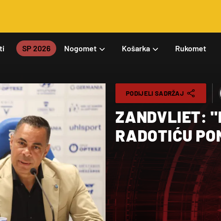
ti
SP 2026
Nogomet
Košarka
Rukomet
PODIJELI SADRŽAJ
ZANDVLIET: 
RADOTIĆU PO