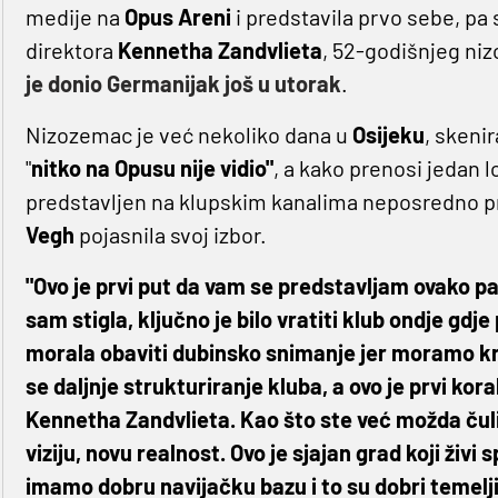
medije na
Opus
Areni
i predstavila prvo sebe, pa 
direktora
Kennetha
Zandvlieta
, 52-godišnjeg ni
je donio Germanijak još u utorak
.
Nizozemac je već nekoliko dana u
Osijeku
, skenir
"
nitko na Opusu nije vidio"
, a kako prenosi jedan l
predstavljen na klupskim kanalima neposredno pri
Vegh
pojasnila svoj izbor.
"Ovo je prvi put da vam se predstavljam ovako pa 
sam stigla, ključno je bilo vratiti klub ondje gdje
morala obaviti dubinsko snimanje jer moramo kr
se daljnje strukturiranje kluba, a ovo je prvi ko
Kennetha Zandvlieta. Kao što ste već možda čuli, 
viziju, novu realnost. Ovo je sjajan grad koji živi 
imamo dobru navijačku bazu i to su dobri temelji