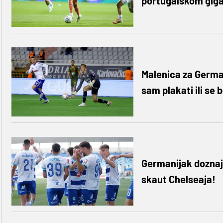
portugalskom gigan
Malenica za Germani
sam plakati ili se 
Germanijak doznaje
skaut Chelseaja!