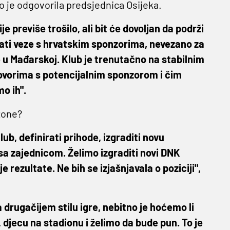
što je odgovorila predsjednica Osijeka.
e previše trošilo, ali bit će dovoljan da podrži
ati veze s hrvatskim sponzorima, nevezano za
u Mađarskoj. Klub je trenutačno na stabilnim
ovorima s potencijalnim sponzorom i čim
o ih".
ezone?
klub, definirati prihode, izgraditi novu
i sa zajednicom. Želimo izgraditi novi DNK
rezultate. Ne bih se izjašnjavala o poziciji",
drugačijem stilu igre, nebitno je hoćemo li
če, djecu na stadionu i želimo da bude pun. To je