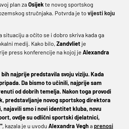
svoj plan za
Osijek
te novog sportskog
zozemskog stručnjaka. Potvrda je to
vijesti koju
a situaciju a očito se i dobro skriva kada ga
okalni medij. Kako bilo,
Zandvliet
je
je press konferencije na kojoj je
Alexandra
bih najprije predstavila svoju viziju. Kada
 pripada. Da bismo to učinili, najprije sam
enuti od dobrih temelja. Nakon toga provodi
rak, predstavljanje novog sportskog direktora
najavili smo i novi identitet kluba, novu
sport, ovdje su odlični sportski djelatnici,
"
, kazala je u uvodu
Alexandra
Vegh
a
prenosi