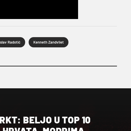
slav Radotić
Kenneth Zandvliet
KT: BELJO U TOP 10
 HRVATA, MODRIMA