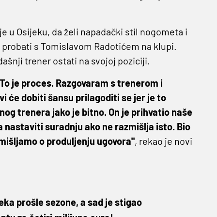
 je u Osijeku, da želi napadački stil nogometa i
će probati s Tomislavom Radotićem na klupi.
ašnji trener ostati na svojoj poziciji.
To je proces. Razgovaram s trenerom i
i će dobiti šansu prilagoditi se jer je to
nog trenera jako je bitno. On je prihvatio naše
la nastaviti suradnju ako ne razmišlja isto. Bio
zmišljamo o produljenju ugovora"
, rekao je novi
eka prošle sezone, a sad je stigao