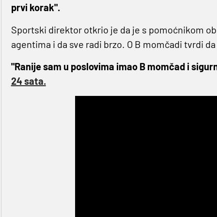
prvi korak".
Sportski direktor otkrio je da je s pomoćnikom o
agentima i da sve radi brzo. O B momčadi tvrdi da 
"Ranije sam u poslovima imao B momčad i sigur
24 sata.