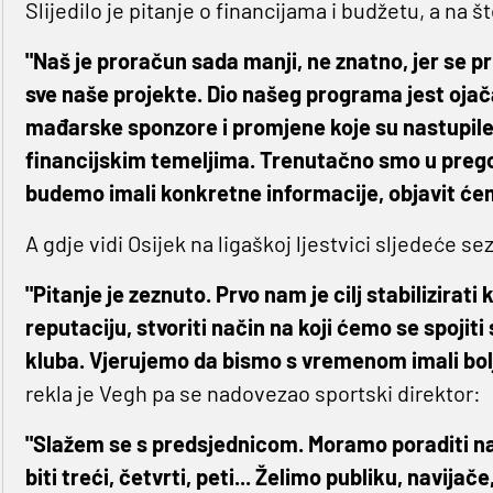
Slijedilo je pitanje o financijama i budžetu, a na 
"Naš je proračun sada manji, ne znatno, jer se prij
sve naše projekte. Dio našeg programa jest ojač
mađarske sponzore i promjene koje su nastupile 
financijskim temeljima. Trenutačno smo u preg
budemo imali konkretne informacije, objavit ćem
A gdje vidi Osijek na ligaškoj ljestvici sljedeće s
"Pitanje je zeznuto. Prvo nam je cilj stabilizirati 
reputaciju, stvoriti način na koji ćemo se spojit
kluba. Vjerujemo da bismo s vremenom imali bolje 
rekla je Vegh pa se nadovezao sportski direktor:
"Slažem se s predsjednicom. Moramo poraditi na 
biti treći, četvrti, peti... Želimo publiku, navija