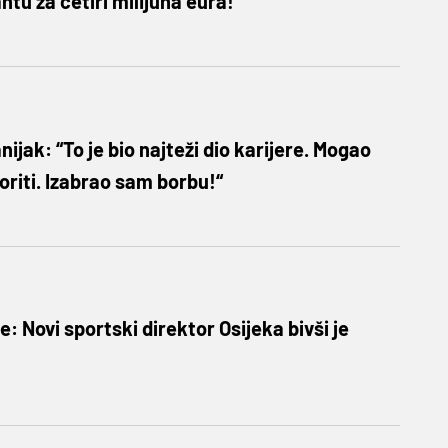
tu za četiri milijuna eura!
jak: “To je bio najteži dio karijere. Mogao
boriti. Izabrao sam borbu!“
: Novi sportski direktor Osijeka bivši je