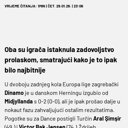
VRIJEME ČITANJA: 1MIN | ČET. 29.01.26. | 23:06
Oba su igrača istaknula zadovoljstvo
prolaskom, smatrajući kako je to ipak
bilo najbitnije
U dvoboju zadnjeg kola Europa lige zagrebački
Dinamo
je u danskom Herningu izgubio od
Midjyllanda
s 0-2 (0-0), ali je ipak prošao dalje u
nokaut fazu zahvaljujući ostalim rezultatima.
Pogotke su za Dance postigli Turčin
Aral Şimşir
(49.) i
Victor Bak Jensen
(74.).Ždrijeb