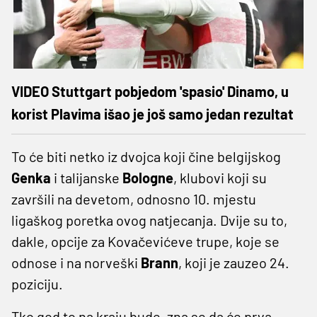
VIDEO Stuttgart pobjedom 'spasio' Dinamo, u
korist Plavima išao je još samo jedan rezultat
To će biti netko iz dvojca koji čine belgijskog
Genka
i talijanske
Bologne
, klubovi koji su
završili na devetom, odnosno 10. mjestu
ligaškog poretka ovog natjecanja. Dvije su to,
dakle, opcije za Kovačevićeve trupe, koje se
odnose i na norveški
Brann
, koji je zauzeo 24.
poziciju.
Tko god to na kraju bude, zna se da će prva