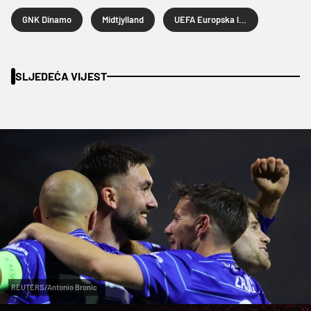
GNK Dinamo
Midtjylland
UEFA Europska liga
SLJEDEĆA VIJEST
REUTERS/Antonio Bronic