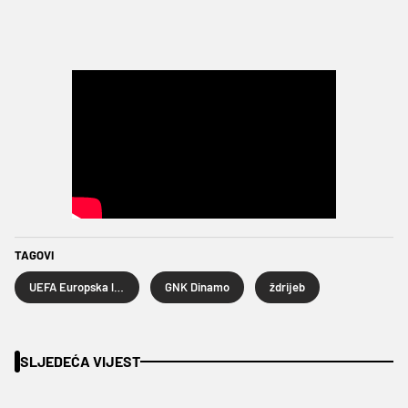
TAGOVI
UEFA Europska liga
GNK Dinamo
ždrijeb
SLJEDEĆA VIJEST