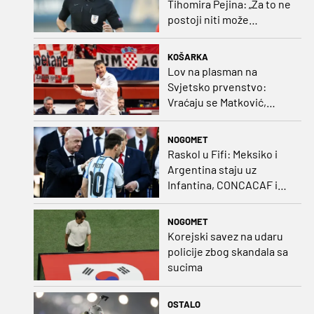
Tihomira Pejina: „Za to ne
postoji niti može
postojati opravdanje”
KOŠARKA
Lov na plasman na
Svjetsko prvenstvo:
Vraćaju se Matković,
Nakić i Drežnjak
NOGOMET
Raskol u Fifi: Meksiko i
Argentina staju uz
Infantina, CONCACAF i
CONMEBOL više nisu
čvrsti
NOGOMET
Korejski savez na udaru
policije zbog skandala sa
sucima
OSTALO