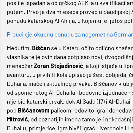
poslije ispadanja od grčkog AEK-a u kvalifikacij
putem. Prvo je dva mjeseca proveo u Saudijskoj Ar
ponudu katarskog Al Ahlija, u kojemu je ljetos po
Prouči cjelokupnu ponudu za nogomet na Germaniji
Međutim,
Bišćan
se u Kataru očito odlično snašao
vlasnika te je ovih dana potpisao novi, dvogodišnj
menadžer
Zoran Stojadinović
, a koji istječe u li
avanturu, u prvih 11 kola upisao je šest pobjeda, 
Duhaila, inače i aktualnog prvaka. Bišćanov klub je
od spomenutog Al-Duhaila i bodovno izjednačen s 
nije bio katarski prvak, dok Al Sadd (17) i Al-Duhai
pod
Bišćanovom
palicom redovito igra i donedavn
Mitrović
, od poznatijih imena tamo je i nekadašnji
Duhailu, primjerice, igra bivši igrač Liverpoola i L