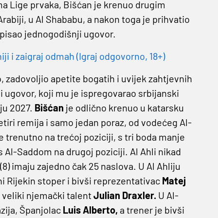
ama Lige prvaka, Bišćan je krenuo drugim
abiji, u Al Shababu, a nakon toga je prihvatio
tpisao jednogodišnji ugovor.
 i zaigraj odmah (Igraj odgovorno, 18+)
, zadovoljio apetite bogatih i uvijek zahtjevnih
i ugovor, koji mu je ispregovarao srbijanski
pnju 2027.
Bišćan
je odlično krenuo u katarsku
četiri remija i samo jedan poraz, od vodećeg Al-
 trenutno na trećoj poziciji, s tri boda manje
Al-Saddom na drugoj poziciji. Al Ahli nikad
l (8) imaju zajedno čak 25 naslova. U Al Ahliju
i Rijekin stoper i bivši reprezentativac
Matej
 veliki njemački talent
Julian Draxler.
U Al-
azija, Španjolac
Luis Alberto,
a trener je bivši