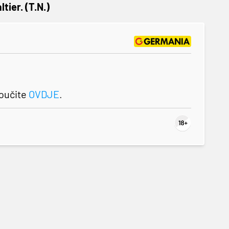
tier. (T.N.)
roučite
OVDJE
.