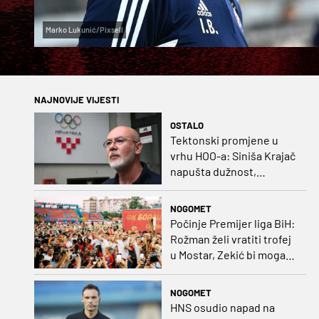
Marko Lukunić/Pixsell
NAJNOVIJE VIJESTI
OSTALO
Tektonski promjene u
vrhu HOO-a: Siniša Krajač
napušta dužnost,
razriješeno i svih osam
direktora
NOGOMET
Počinje Premijer liga BiH:
Rožman želi vratiti trofej
u Mostar, Zekić bi mogao
biti iznenađenje
NOGOMET
HNS osudio napad na