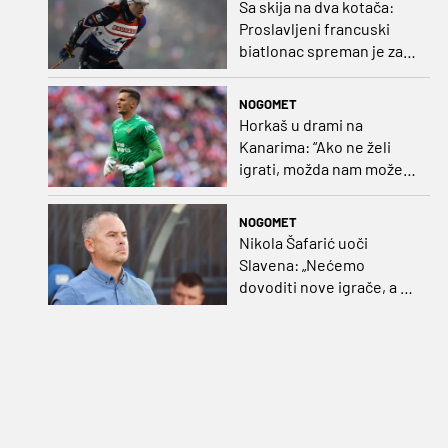
Sa skija na dva kotača:
Proslavljeni francuski
biatlonac spreman je za
debi u profesionalnom
biciklizmu
NOGOMET
Horkaš u drami na
Kanarima: “Ako ne želi
igrati, možda nam može
pomoći obilježavati teren
ili postavljati mreže”
NOGOMET
Nikola Šafarić uoči
Slavena: „Nećemo
dovoditi nove igrače, a o
prodaji ćemo razmisliti
ako dođe ponuda”