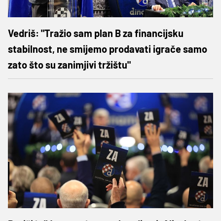
Vedriš: "Tražio sam plan B za financijsku
stabilnost, ne smijemo prodavati igrače samo
zato što su zanimjivi tržištu"