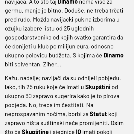
navijača. A to što taj
Dinamo
nema više za
germu, manje je bitno. Doduše, ne treba trčati
pred rudo. Možda navijački puk na izborima u
ožujku izabere listu od 25 uglednih
gospodarstvenika od kojih svatko garantira da
će donijeti u klub po milijun eura, odnosno
ukupno polovicu budžeta. S kojima će
Dinamo
biti solventan. Ziher...
Kažu, nadalje; navijači da su odnijeli pobjedu.
Iako, tih 25 ruku koje će imati u
Skupštini
od
ukupno 60 zapravo sugerira kako je to pirova
pobjeda. No, treba im čestitati. Na
neprospavanim noćima, borbi za
Statut
koji
zapravo ništa suštinski neće promijeniti. Osim
što će
Skupštine
i sjednice
IO
imati pokoji