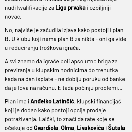
nudi kvalifikacije za
Ligu
prvaka
i ozbiljniji
novac.
No, najviše je začudila izjava kako postoji i plan
B. U klubu koji nema plan B za ništa - oni ga vide
u reduciranju troškova igrača.
A svi znamo da igrače boli apsolutno briga za
previranja u klupskim hodnicima do trenutka
kada na dan isplate - ne dobiju poruku od banke
da je lova na računu. E tada počinju problemi…
Plan ima i
Anđelko
Latinčić
, klupski financijaš
koji je dodao kako postoji opcija prodaje
potraživanja. Laički, to znači da rate koje se
očekuje od
Gvardiola
,
Olma
,
Livakovića
i
Šutala