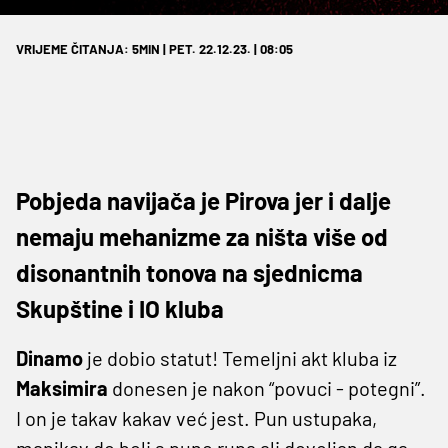
VRIJEME ČITANJA: 5MIN | PET. 22.12.23. | 08:05
Pobjeda navijača je Pirova jer i dalje
nemaju mehanizme za ništa više od
disonantnih tonova na sjednicma
Skupštine i IO kluba
Dinamo
je dobio statut! Temeljni akt kluba iz
Maksimira
donesen je nakon “povuci - potegni”.
I on je takav kakav već jest. Pun ustupaka,
manjkav do boli s puno rupa ali dovoljan da ga