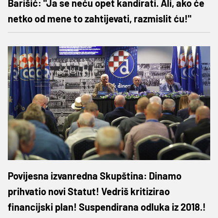
Barišić: "Ja se neću opet kandirati. Ali, ako će
netko od mene to zahtijevati, razmislit ću!"
Povijesna izvanredna Skupština: Dinamo
prihvatio novi Statut! Vedriš kritizirao
financijski plan! Suspendirana odluka iz 2018.!