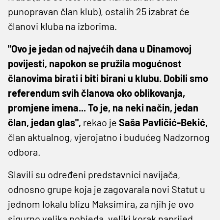
punopravan član klub), ostalih 25 izabrat će
članovi kluba na izborima.
"Ovo je jedan od najvećih dana u Dinamovoj
povijesti, napokon se pružila mogućnost
članovima birati i biti birani u klubu. Dobili smo
referendum svih članova oko oblikovanja,
promjene imena... To je, na neki način, jedan
član, jedan glas",
rekao je
Saša Pavličić-Bekić,
član aktualnog, vjerojatno i budućeg Nadzornog
odbora.
Slavili su određeni predstavnici navijača,
odnosno grupe koja je zagovarala novi Statut u
jednom lokalu blizu Maksimira, za njih je ovo
sigurno velika pobjeda, veliki korak naprijed.