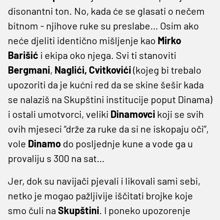
disonantni ton. No, kada će se glasati o nečem
bitnom - njihove ruke su preslabe… Osim ako
neće djeliti identično mišljenje kao
Mirko
Barišić
i ekipa oko njega. Svi ti stanoviti
Bergmani
,
Naglići, Cvitkovići
(kojeg bi trebalo
upozoriti da je kućni red da se skine šešir kada
se nalaziš na Skupštini institucije poput Dinama)
i ostali umotvorci, veliki
Dinamovci
koji se svih
ovih mjeseci “drže za ruke da si ne iskopaju oči”,
vole
Dinamo
do posljednje kune a vode ga u
provaliju s 300 na sat…
Jer, dok su navijači pjevali i likovali sami sebi,
netko je mogao pažljivije iščitati brojke koje
smo čuli na
Skupštini
. I poneko upozorenje