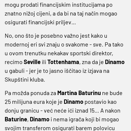
mogu prodati financijskim institucijama po
znatno nižoj cijeni, a da bi na taj način mogao
osigurati financijski priljev…
No, ono što je posebno važno jest kako u
modernoj eri svi znaju o svakome - sve. Pa tako
u ovom trenutku nekakav sportski direktor,
recimo
Seville
ili
Tottenhama
, zna da je
Dinamo
u gabuli - jer je to jasno iščitao iz izjava na
Skupštini kluba.
Pa možda ponuda za
Martina
Baturinu
ne bude
25 milijuna eura koje je
Dinamo
postavio kao
donju granicu - već neće ići iznad 15… A nakon
Baturine
,
Dinamo
i nema igrača koji bi mogao
svojim transferom osigurati barem polovicu