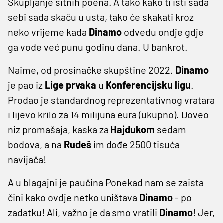
Skupljanje sitnih poena. A tako kako ti isti sada
sebi sada skaču u usta, tako će skakati kroz
neko vrijeme kada
Dinamo
odvedu ondje gdje
ga vode već punu godinu dana. U bankrot.
Naime, od prosinačke skupštine 2022.
Dinamo
je pao iz
Lige
prvaka
u
Konferencijsku
ligu
.
Prodao je standardnog reprezentativnog vratara
i lijevo krilo za 14 milijuna eura (ukupno). Doveo
niz promašaja, kaska za
Hajdukom
sedam
bodova, a na
Rudeš
im dođe 2500 tisuća
navijača!
A u blagajni je paučina Ponekad nam se zaista
čini kako ovdje netko uništava
Dinamo
- po
zadatku! Ali, važno je da smo vratili
Dinamo
! Jer,