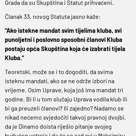
Grada da su Skupština i Statut prihvaćeni.
Članak 33. novog Statuta jasno kaže:
"Ako istekne mandat svim tijelima kluba, svi
punoljetni i poslovno sposobni članovi Kluba
postaju opća Skupština koja će izabrati tijela
Kluba."
Teoretski, može se i to dogoditi, da svima
isteknu mandati, ako se ne održe izbori na
vrijeme. Osim Uprave, koja još ima mandat tri
godine. Bi li u tom slučaju Uprava vodila klub ili
bi ga preuzeli članovi? Ili zajedno? Nadamo se
nikad nećemo svjedočiti takvoj pravnoj dvojbi,
da je Dinamo doista riješio pitanje svojeg
budućeg ustroja i da će se sad svi u Maksimiru