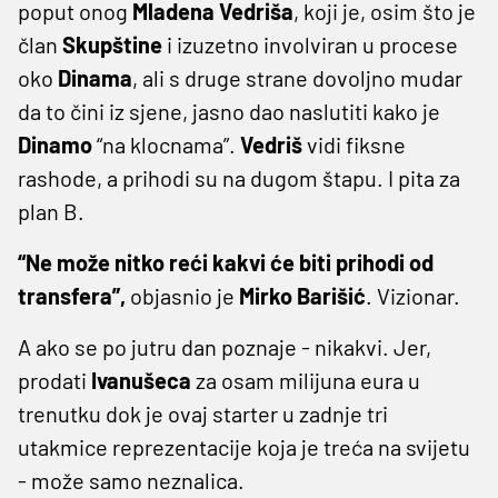
poput onog
Mladena
Vedriša
, koji je, osim što je
član
Skupštine
i izuzetno involviran u procese
oko
Dinama
, ali s druge strane dovoljno mudar
da to čini iz sjene, jasno dao naslutiti kako je
Dinamo
“na klocnama”.
Vedriš
vidi fiksne
rashode, a prihodi su na dugom štapu. I pita za
plan B.
“Ne može nitko reći kakvi će biti prihodi od
transfera”,
objasnio je
Mirko
Barišić
. Vizionar.
A ako se po jutru dan poznaje - nikakvi. Jer,
prodati
Ivanušeca
za osam milijuna eura u
trenutku dok je ovaj starter u zadnje tri
utakmice reprezentacije koja je treća na svijetu
- može samo neznalica.