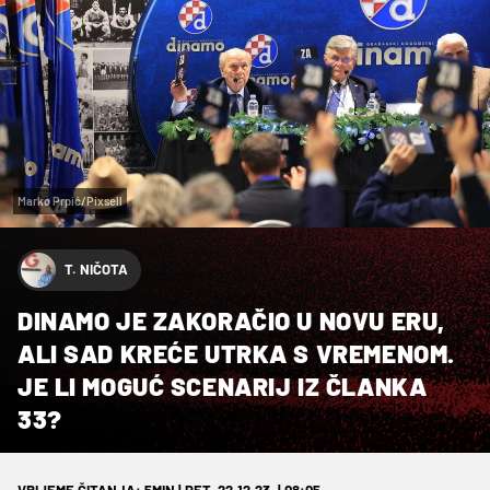
Marko Prpić/Pixsell
T. NIČOTA
DINAMO JE ZAKORAČIO U NOVU ERU,
ALI SAD KREĆE UTRKA S VREMENOM.
JE LI MOGUĆ SCENARIJ IZ ČLANKA
33?
VRIJEME ČITANJA: 5MIN | PET. 22.12.23. | 08:05