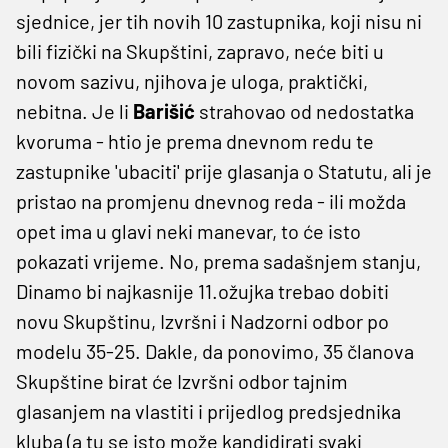
sjednice, jer tih novih 10 zastupnika, koji nisu ni
bili fizički na Skupštini, zapravo, neće biti u
novom sazivu, njihova je uloga, praktički,
nebitna. Je li
Barišić
strahovao od nedostatka
kvoruma - htio je prema dnevnom redu te
zastupnike 'ubaciti' prije glasanja o Statutu, ali je
pristao na promjenu dnevnog reda - ili možda
opet ima u glavi neki manevar, to će isto
pokazati vrijeme. No, prema sadašnjem stanju,
Dinamo bi najkasnije 11.ožujka trebao dobiti
novu Skupštinu, Izvršni i Nadzorni odbor po
modelu 35-25. Dakle, da ponovimo, 35 članova
Skupštine birat će Izvršni odbor tajnim
glasanjem na vlastiti i prijedlog predsjednika
kluba (a tu se isto može kandidirati svaki