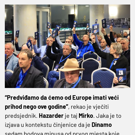
“Predviđamo da ćemo od Europe imati veći
prihod nego ove godine”
, rekao je vječiti
predsjednik.
Hazarder
je taj
Mirko
. Jaka je to
izjava u kontekstu činjenice da je
Dinamo
sedam bodova minusa od prvog mjesta koje