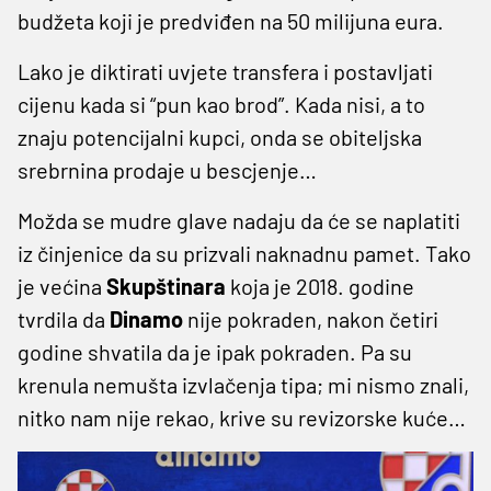
budžeta koji je predviđen na 50 milijuna eura.
Lako je diktirati uvjete transfera i postavljati
cijenu kada si “pun kao brod”. Kada nisi, a to
znaju potencijalni kupci, onda se obiteljska
srebrnina prodaje u bescjenje…
Možda se mudre glave nadaju da će se naplatiti
iz činjenice da su prizvali naknadnu pamet. Tako
je većina
Skupštinara
koja je 2018. godine
tvrdila da
Dinamo
nije pokraden, nakon četiri
godine shvatila da je ipak pokraden. Pa su
krenula nemušta izvlačenja tipa; mi nismo znali,
nitko nam nije rekao, krive su revizorske kuće…