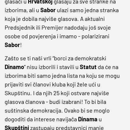
glasači u
Hrvatskoj
glasaju za sve stranke na
izborima, ali u
Sabor
ulazi samo jedna stranka
koja je dobila najviše glasova. A aktualni
Predsjednik ili Premijer nadodaju još svoje
osobe od povjerenja i imamo - polarizirani
Sabor
!
Zašto se ti naši vrli “borci za demokratski
Dinamo
” nisu izborili i stavili u
Statut
da će na
izborima biti samo jedna lista na koju se mogu
prijaviti svi članovi kluba koji žele ući u
Skupštinu. I da njih 25 koji ostvare najviše
glasova članova - budi izabrani! To bi bila
suštinska demokracija. Ovako bi se moglo
dogoditi da interese navijača
Dinama
u
Skupštini
zastupaju predstavnici manje