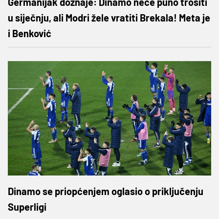
Germanijak doznaje: Dinamo neće puno trošiti
u siječnju, ali Modri žele vratiti Brekala! Meta je
i Benković
Dinamo se priopćenjem oglasio o priključenju
Superligi