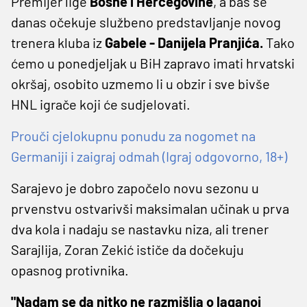
Premijer lige
Bosne i Hercegovine
, a baš se
danas očekuje službeno predstavljanje novog
trenera kluba iz
Gabele - Danijela Pranjića.
Tako
ćemo u ponedjeljak u BiH zapravo imati hrvatski
okršaj, osobito uzmemo li u obzir i sve bivše
HNL igrače koji će sudjelovati.
Prouči cjelokupnu ponudu za nogomet na
Germaniji i zaigraj odmah (Igraj odgovorno, 18+)
Sarajevo je dobro započelo novu sezonu u
prvenstvu ostvarivši maksimalan učinak u prva
dva kola i nadaju se nastavku niza, ali trener
Sarajlija, Zoran Zekić ističe da dočekuju
opasnog protivnika.
"Nadam se da nitko ne razmišlja o laganoj