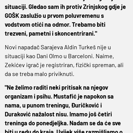
situaciji. Gledao sam ih protiv Zrinjskog gdje je
GOŠK zaslužio u prvom poluvremenu s
vodstvom otići na odmor. Trebamo biti
trezveni, pametni i skoncentrirani."
Novi napadač Sarajeva Aldin Turkeš nije u
situaciji kao Dani Olmo u Barceloni. Naime,
Zekićev igrač je registriran, fizički spreman, ali
da se treba malo priviknuti.
"Ne želimo raditi neki pritisak na njegov
organizam i psihu. Mustafić je napokon sa
nama, u punom treningu, Đuričković i
Duraković nažalost nisu. Imamo još četiri
treninga do ponedjeljka. Nadam se da će sve
biti u redu do kraja. Uvijek više razmišljamo o