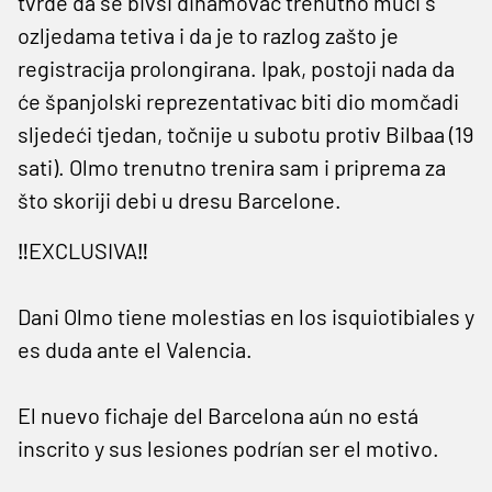
tvrde da se bivši dinamovac trenutno muči s
ozljedama tetiva i da je to razlog zašto je
registracija prolongirana. Ipak, postoji nada da
će španjolski reprezentativac biti dio momčadi
sljedeći tjedan, točnije u subotu protiv Bilbaa (19
sati). Olmo trenutno trenira sam i priprema za
što skoriji debi u dresu Barcelone.
‼️EXCLUSIVA‼️
Dani Olmo tiene molestias en los isquiotibiales y
es duda ante el Valencia.
El nuevo fichaje del Barcelona aún no está
inscrito y sus lesiones podrían ser el motivo.