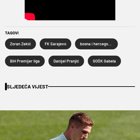
TAGOVI
Zoran Zekić
FK Sarajevo
bosna i hercegovina
BiH Premijer liga
Danijel Pranjić
GOŠK Gabela
SLJEDEĆA VIJEST