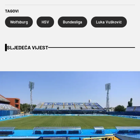
TAGOVI
Wolfsburg
HSV
Bundesliga
Luka Vušković
SLJEDEĆA VIJEST