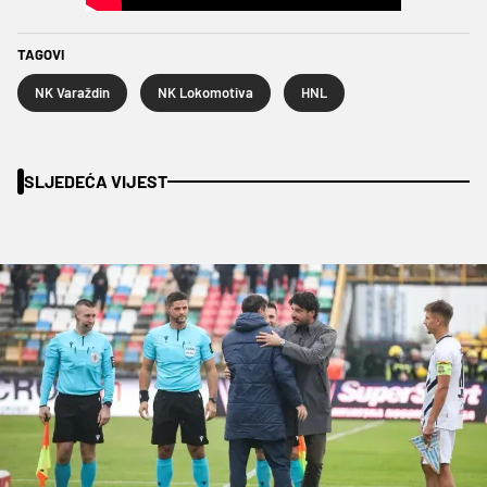
TAGOVI
NK Varaždin
NK Lokomotiva
HNL
SLJEDEĆA VIJEST