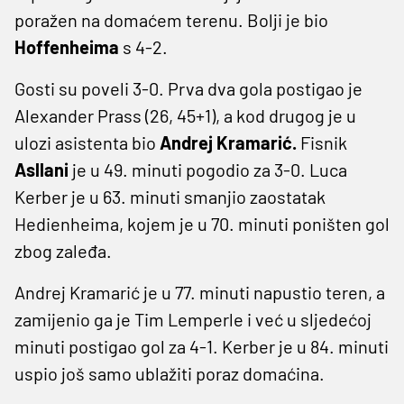
poražen na domaćem terenu. Bolji je bio
Hoffenheima
s 4-2.
Gosti su poveli 3-0. Prva dva gola postigao je
Alexander Prass (26, 45+1), a kod drugog je u
ulozi asistenta bio
Andrej Kramarić.
Fisnik
Asllani
je u 49. minuti pogodio za 3-0. Luca
Kerber je u 63. minuti smanjio zaostatak
Hedienheima, kojem je u 70. minuti poništen gol
zbog zaleđa.
Andrej Kramarić je u 77. minuti napustio teren, a
zamijenio ga je Tim Lemperle i već u sljedećoj
minuti postigao gol za 4-1. Kerber je u 84. minuti
uspio još samo ublažiti poraz domaćina.