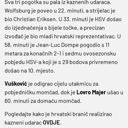
Sva tri pogotka su pala iz kaznenih udaraca.
Wolfsburg je poveo u 22. minuti, a strijelac je
bio Christian Eriksen. U 33. minuti je HSV došao
do izjednačenja s bijele točke, a precizan
izvođač je bio mladi hrvatski reprezentativac. U
58. minuti je Jean-Luc Dompe pogodio s 11
metara za konačnih 2-1 i sedmu ovosezonsku
pobjedu HSV-a koji je s 29 bodova privremeno
došao na 10. mjesto.
Vušković
je odigrao cijelu utakmicu za
pobjedničku momčad, dok je
Lovro Majer
ušao u
60. minuti za domaću momčad.
Pogledajte kako je hrvatski branič realizirao
kazneni udarac
OVDJE
.