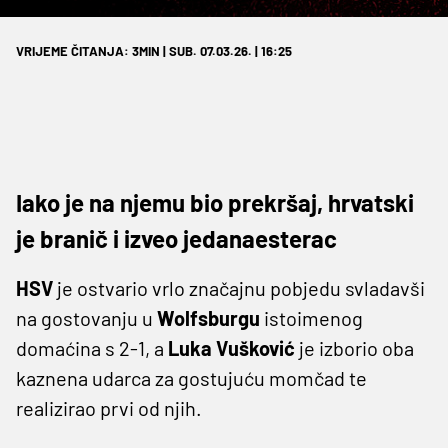
VRIJEME ČITANJA: 3MIN | SUB. 07.03.26. | 16:25
Iako je na njemu bio prekršaj, hrvatski
je branič i izveo jedanaesterac
HSV
je ostvario vrlo značajnu pobjedu svladavši
na gostovanju u
Wolfsburgu
istoimenog
domaćina s 2-1, a
Luka Vušković
je izborio oba
kaznena udarca za gostujuću momčad te
realizirao prvi od njih.