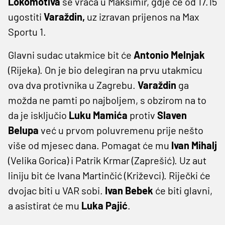
Lokomotiva
se vraća u Maksimir, gdje će od 17.15
ugostiti
Varaždin,
uz izravan prijenos na Max
Sportu 1.
Glavni sudac utakmice bit će
Antonio Melnjak
(Rijeka). On je bio delegiran na prvu utakmicu
ova dva protivnika u Zagrebu.
Varaždin
ga
možda ne pamti po najboljem, s obzirom na to
da je isključio
Luku Mamića
protiv
Slaven
Belupa
već u prvom poluvremenu prije nešto
više od mjesec dana. Pomagat će mu
Ivan Mihalj
(Velika Gorica) i Patrik Krmar (Zaprešić). Uz aut
liniju bit će Ivana Martinčić (Križevci). Riječki će
dvojac biti u VAR sobi.
Ivan Bebek
će biti glavni,
a asistirat će mu
Luka Pajić
.