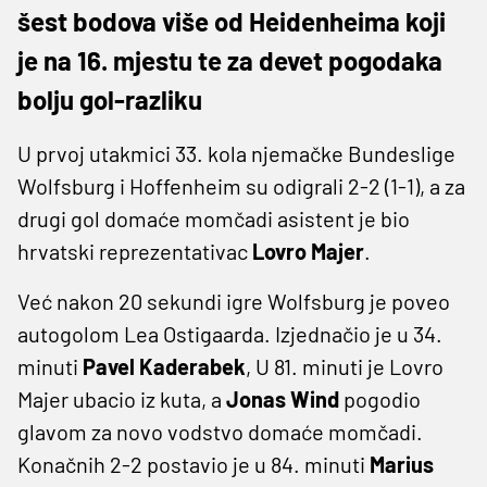
šest bodova više od Heidenheima koji
je na 16. mjestu te za devet pogodaka
bolju gol-razliku
U prvoj utakmici 33. kola njemačke Bundeslige
Wolfsburg i Hoffenheim su odigrali 2-2 (1-1), a za
drugi gol domaće momčadi asistent je bio
hrvatski reprezentativac
Lovro Majer
.
Već nakon 20 sekundi igre Wolfsburg je poveo
autogolom Lea Ostigaarda. Izjednačio je u 34.
minuti
Pavel Kaderabek
, U 81. minuti je Lovro
Majer ubacio iz kuta, a
Jonas Wind
pogodio
glavom za novo vodstvo domaće momčadi.
Konačnih 2-2 postavio je u 84. minuti
Marius