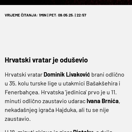
VRIJEME ČITANJA: 1MIN | PET. 09.05.25. | 22:57
Hrvatski vratar je oduševio
Hrvatski vratar
Dominik Livaković
brani odlično
u 35. kolu turske lige u utakmici Bašakšehira i
Fenerbahçea. Hrvatska 'jedinica' prvo je u 11.
minuti odlično zaustavio udarac
Ivana
Brnića
,
nekadašnjeg igrača Hajduka, ali tu se nije
zaustavio.
U 18. minuti skinuo je zicer
Piateku
, a dvije