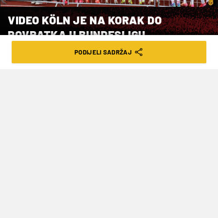
VIDEO KÖLN JE NA KORAK DO
POVRATKA U BUNDESLIGU
PODIJELI SADRŽAJ
VRIJEME ČITANJA: 1MIN | PET. 09.05.25. | 22:57
Köln je trenutno prvi u Cvajti s 58
bodova
Nogometaši Kölna u 33. kolu njemačke druge
lige svladali su Nürnberg u gostima 2-1 te su na
korak od povratka u njemačku elitu.