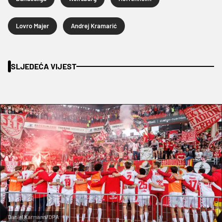
Lovro Majer
Andrej Kramarić
SLJEDEĆA VIJEST
Daniel Karmann/DPA