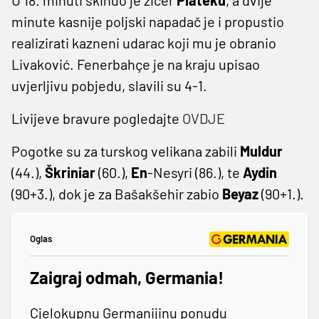
minute kasnije poljski napadač je i propustio
realizirati kazneni udarac koji mu je obranio
Livaković. Fenerbahçe je na kraju upisao
uvjerljivu pobjedu, slavili su 4-1.
Livijeve bravure pogledajte
OVDJE
Pogotke su za turskog velikana zabili
Muldur
(44.),
Škriniar
(60.),
En
-Nesyri (86.), te
Aydin
(90+3.), dok je za Bašakšehir zabio
Beyaz
(90+1.).
Oglas
Zaigraj odmah, Germania!
Cjelokupnu Germanijinu ponudu