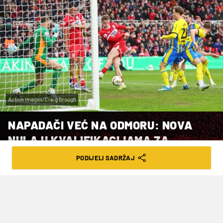
Action Images/Craig Brough
NAPADAČI VEĆ NA ODMORU: NOVA
NULA U KVALIFIKACIJAMA ZA
PREMIERLIGU
PODIJELI SADRŽAJ
VRIJEME ČITANJA: 1MIN | SUB. 09.05.26. | 17:28