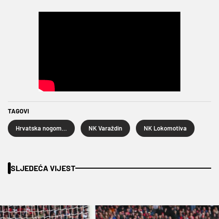
TAGOVI
Hrvatska nogometna liga
NK Varaždin
NK Lokomotiva
SLJEDEĆA VIJEST