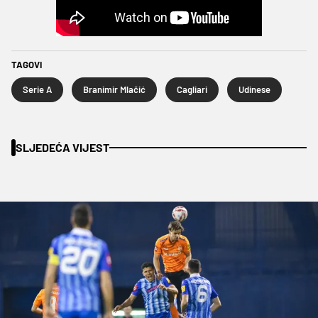
TAGOVI
Serie A
Branimir Mlačić
Cagliari
Udinese
SLJEDEĆA VIJEST