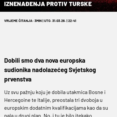
IZNENAĐENJA PROTIV TURSKE
VRIJEME ČITANJA: 3MIN | UTO. 31.03.26. | 22:41
Dobili smo dva nova europska
sudionika nadolazećeg Svjetskog
prvenstva
Uz svu pažnju koju je dobila utakmica Bosne i
Hercegoine te Italije, preostala tri dvoboja u
europskim dodatnim kvalifikacijama kao da su
pala u drugi plan. No, i tu je bilo itekako