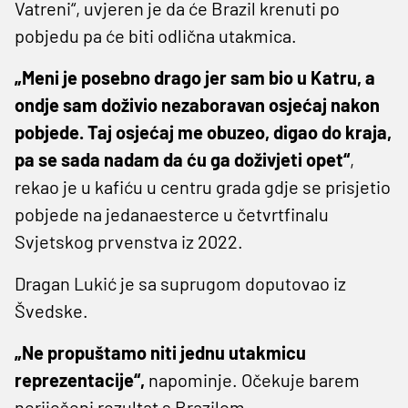
Vatreni“, uvjeren je da će Brazil krenuti po
pobjedu pa će biti odlična utakmica.
„Meni je posebno drago jer sam bio u Katru, a
ondje sam doživio nezaboravan osjećaj nakon
pobjede. Taj osjećaj me obuzeo, digao do kraja,
pa se sada nadam da ću ga doživjeti opet“
,
rekao je u kafiću u centru grada gdje se prisjetio
pobjede na jedanaesterce u četvrtfinalu
Svjetskog prvenstva iz 2022.
Dragan Lukić je sa suprugom doputovao iz
Švedske.
„Ne propuštamo niti jednu utakmicu
reprezentacije“,
napominje. Očekuje barem
neriješeni rezultat s Brazilom.