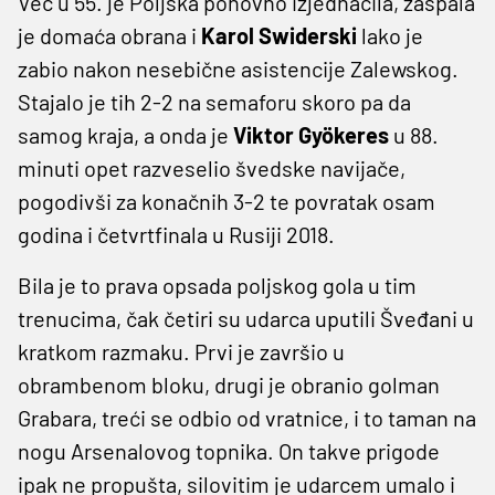
Već u 55. je Poljska ponovno izjednačila, zaspala
je domaća obrana i
Karol Swiderski
lako je
zabio nakon nesebične asistencije Zalewskog.
Stajalo je tih 2-2 na semaforu skoro pa da
samog kraja, a onda je
Viktor Gyökeres
u 88.
minuti opet razveselio švedske navijače,
pogodivši za konačnih 3-2 te povratak osam
godina i četvrtfinala u Rusiji 2018.
Bila je to prava opsada poljskog gola u tim
trenucima, čak četiri su udarca uputili Šveđani u
kratkom razmaku. Prvi je završio u
obrambenom bloku, drugi je obranio golman
Grabara, treći se odbio od vratnice, i to taman na
nogu Arsenalovog topnika. On takve prigode
ipak ne propušta, silovitim je udarcem umalo i