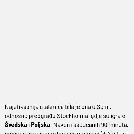
Najefikasnija utakmica bila je ona u Solni,
odnosno predgrađu Stockholma, gdje su igrale
Švedska
i
Poljska
. Nakon raspucanih 90 minuta,
pobjedu je odnijela domaća momčad (3-2) i tako