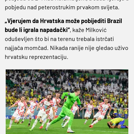
pobjedu nad peterostrukim prvakom svijeta.
„Vjerujem da Hrvatska može pobijediti Brazil
bude li igrala napadački“
, kaže Milković
oduševljen što bi na terenu trebala istrčati
najjača momčad. Nikada ranije nije gledao uživo
hrvatsku reprezentaciju.