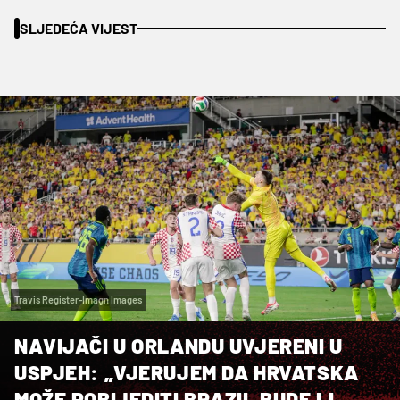
SLJEDEĆA VIJEST
Travis Register-Imagn Images
NAVIJAČI U ORLANDU UVJERENI U
USPJEH: „VJERUJEM DA HRVATSKA
MOŽE POBIJEDITI BRAZIL BUDE LI