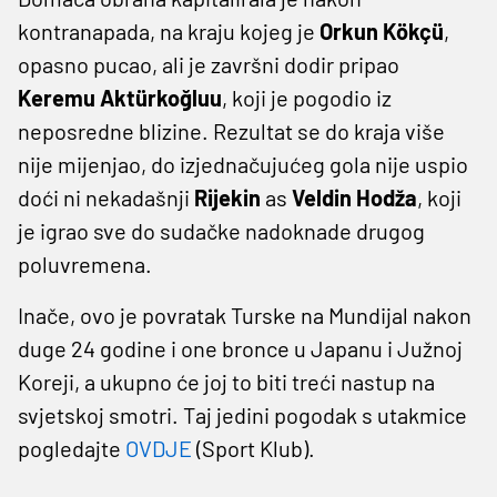
kontranapada, na kraju kojeg je
Orkun Kökçü
,
opasno pucao, ali je završni dodir pripao
Keremu Aktürkoğluu
, koji je pogodio iz
neposredne blizine. Rezultat se do kraja više
nije mijenjao, do izjednačujućeg gola nije uspio
doći ni nekadašnji
Rijekin
as
Veldin Hodža
, koji
je igrao sve do sudačke nadoknade drugog
poluvremena.
Inače, ovo je povratak Turske na Mundijal nakon
duge 24 godine i one bronce u Japanu i Južnoj
Koreji, a ukupno će joj to biti treći nastup na
svjetskoj smotri. Taj jedini pogodak s utakmice
pogledajte
OVDJE
(Sport Klub).