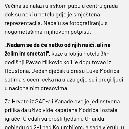
Većina se nalazi u irskom pubu u centru grada
dok su neki u hotelu gdje je smještena
reprezentacija. Nadaju se fotografiranju s
nogometašima i njihovom potpisu.
„Nadam se da će netko od njih naići, ali ne
želim im smetati“,
kaže u lobiju hotela 34-
godišnji Pavao Milković koji je doputovao iz
Houstona. Jedan dječak u dresu Luke Modrića
satima s ocem čeka na ulazu gdje su i drugi ljudi
u nacionalnim dresovima.
Za Hrvate iz SAD-a i Kanade ovo je jedinstvena
prilika da uživo vide kapetana Modrića i ostale
igrače. Gledali su prošli tjedan u Orlandu
pobjedu od 2-1 nad Kolumbijom, a sada vjeruju u