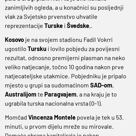
zanimljivih ogleda, a u konačnici su posljednji
vlak za Svjetsko prvenstvo uhvatile
reprezentacije
Turske
i
Švedske
,.
Kosovo
je na svojem stadionu Fadil Vokrri
ugostilo
Tursku
i lovilo pobjedu za povijesni
rezultat, odnosno premijerni plasman na neko
veliko natjecanje, točno 10 godina nakon prve
natjecateljske utakmice. Pobjedniku je pripalo
mjesto u grupi sa sudomaćinom
SAD-om
,
Australijom
te
Paragvajem
, a na kraju je to
ugrabila turska nacionalna vrsta (0-1).
Momčad
Vincenza Montele
povela je tek u 53.
minuti, u prvom dijelu mreže su mirovale.
Domaća obrana kapitalirala je nakon