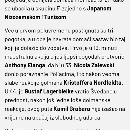
se ubacila u skupinu F, zajedno s
Japanom
,
Nizozemskom
i
Tunisom
.
Već u prvom poluvremenu postignuta su tri
pogotka, a u oba je navrata domaći sastav bio taj
koji je dolazio do vodstva. Prvo je u 19. minuti
maestralnu akciju u još ljepši pogodak pretvorio
Anthony Elanga
, da bi u 33.
Nicola Zalewski
donio poravnanje Poljacima, i to nakon veoma
slabe reakcije golmana
Kristoffera Nordfeldta
.
U 44. je
Gustaf Lagerbielke
vratio Šveđane u
prednost, nakon još jedne loše golmanske
reakcije, ovog puta
Kamil Grabara
nije izašao na
vrijeme na ubačaj iz slobodnog udarca.