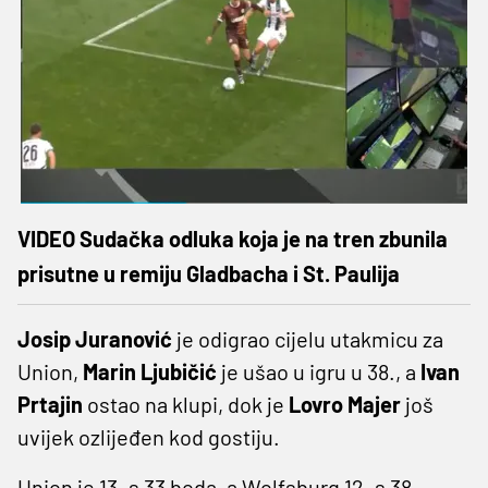
VIDEO Sudačka odluka koja je na tren zbunila
prisutne u remiju Gladbacha i St. Paulija
Josip Juranović
je odigrao cijelu utakmicu za
Union,
Marin Ljubičić
je ušao u igru u 38., a
Ivan
Prtajin
ostao na klupi, dok je
Lovro Majer
još
uvijek ozlijeđen kod gostiju.
Union je 13. s 33 boda, a Wolfsburg 12. s 38