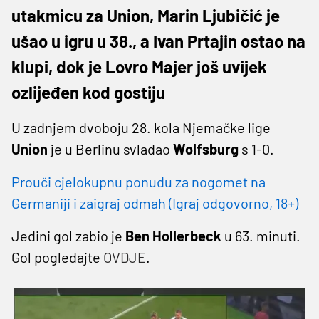
utakmicu za Union, Marin Ljubičić je
ušao u igru u 38., a Ivan Prtajin ostao na
klupi, dok je Lovro Majer još uvijek
ozlijeđen kod gostiju
U zadnjem dvoboju 28. kola Njemačke lige
Union
je u Berlinu svladao
Wolfsburg
s 1-0.
Prouči cjelokupnu ponudu za nogomet na
Germaniji i zaigraj odmah (Igraj odgovorno, 18+)
Jedini gol zabio je
Ben Hollerbeck
u 63. minuti.
Gol pogledajte
OVDJE
.