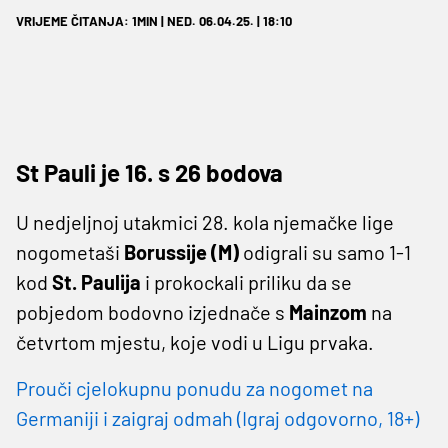
VRIJEME ČITANJA: 1MIN | NED. 06.04.25. | 18:10
St Pauli je 16. s 26 bodova
U nedjeljnoj utakmici 28. kola njemačke lige
nogometaši
Borussije (M)
odigrali su samo 1-1
kod
St. Paulija
i prokockali priliku da se
pobjedom bodovno izjednače s
Mainzom
na
četvrtom mjestu, koje vodi u Ligu prvaka.
Prouči cjelokupnu ponudu za nogomet na
Germaniji i zaigraj odmah (Igraj odgovorno, 18+)