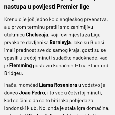
nastupa u povijesti Premier lige
Krenulo je još jedno kolo engleskog prvenstva,
a u prvom terminu pratili smo zanimljivu
utakmicu
Chelseaja
, koji lovi mjesta za Ligu
prvaka te davljenika
Burnleyja
. Iako su Bluesi
imali prednost sve do samog kraja, gosti su se
spasili u trećoj minuti sudačke nadoknade, kad
je
Flemming
postavio konačnih 1-1 na Stamford
Bridgeu.
Inače, momčad
Liama Roseniora
u vodstvo je
doveo
Joao Pedro
, i to već u četvrtoj minuti,
kad se činilo da će to biti laka pobjeda za
londonski klub. No, onda je stala igra domaćina,