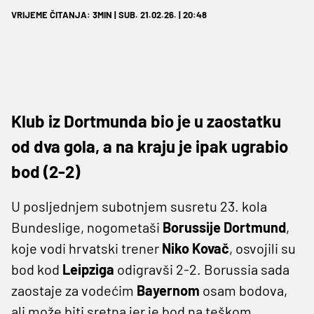
VRIJEME ČITANJA: 3MIN | SUB. 21.02.26. | 20:48
Klub iz Dortmunda bio je u zaostatku
od dva gola, a na kraju je ipak ugrabio
bod (2-2)
U posljednjem subotnjem susretu 23. kola
Bundeslige, nogometaši
Borussije Dortmund
,
koje vodi hrvatski trener
Niko Kovač
, osvojili su
bod kod
Leipziga
odigravši 2-2. Borussia sada
zaostaje za vodećim
Bayernom
osam bodova,
ali može biti sretna jer je bod na teškom