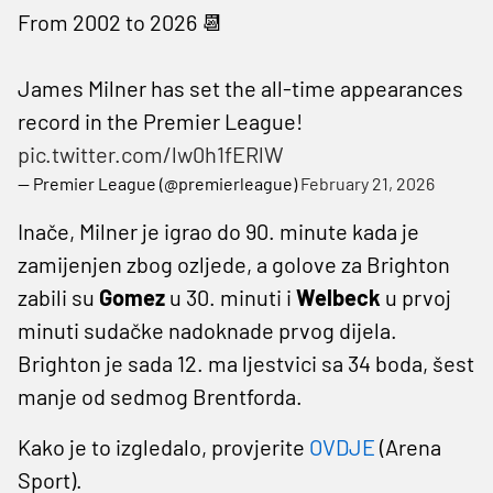
From 2002 to 2026 📆
James Milner has set the all-time appearances
record in the Premier League!
pic.twitter.com/lw0h1fERlW
— Premier League (@premierleague)
February 21, 2026
Inače, Milner je igrao do 90. minute kada je
zamijenjen zbog ozljede, a golove za Brighton
zabili su
Gomez
u 30. minuti i
Welbeck
u prvoj
minuti sudačke nadoknade prvog dijela.
Brighton je sada 12. ma ljestvici sa 34 boda, šest
manje od sedmog Brentforda.
Kako je to izgledalo, provjerite
OVDJE
(Arena
Sport).