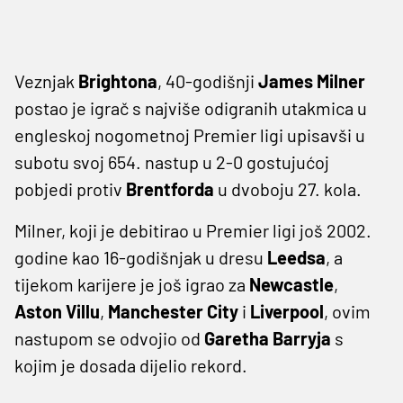
Veznjak
Brightona
, 40-godišnji
James Milner
postao je igrač s najviše odigranih utakmica u
engleskoj nogometnoj Premier ligi upisavši u
subotu svoj 654. nastup u 2-0 gostujućoj
pobjedi protiv
Brentforda
u dvoboju 27. kola.
Milner, koji je debitirao u Premier ligi još 2002.
godine kao 16-godišnjak u dresu
Leedsa
, a
tijekom karijere je još igrao za
Newcastle
,
Aston
Villu
,
Manchester City
i
Liverpool
, ovim
nastupom se odvojio od
Garetha Barryja
s
kojim je dosada dijelio rekord.