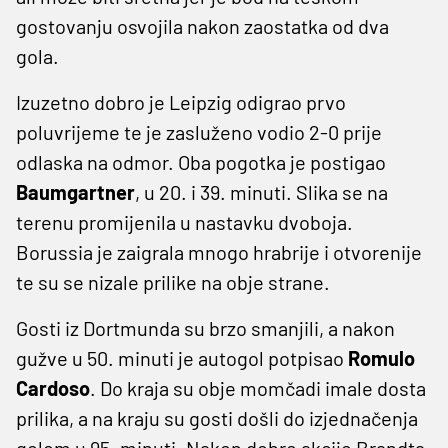
gostovanju osvojila nakon zaostatka od dva
gola.
Izuzetno dobro je Leipzig odigrao prvo
poluvrijeme te je zasluženo vodio 2-0 prije
odlaska na odmor. Oba pogotka je postigao
Baumgartner
, u 20. i 39. minuti. Slika se na
terenu promijenila u nastavku dvoboja.
Borussia je zaigrala mnogo hrabrije i otvorenije
te su se nizale prilike na obje strane.
Gosti iz Dortmunda su brzo smanjili, a nakon
gužve u 50. minuti je autogol potpisao
Romulo
Cardoso
. Do kraja su obje momčadi imale dosta
prilika, a na kraju su gosti došli do izjednačenja
golom u 95. minuti. Nakon dobre akcije Brandta