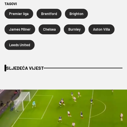
TAGOVI
Premier liga
Brentford
Brighton
James Milner
Chelsea
Burnley
Aston Villa
Leeds United
SLJEDEĆA VIJEST