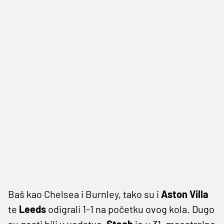
Baš kao Chelsea i Burnley, tako su i
Aston Villa
te
Leeds
odigrali 1-1 na početku ovog kola. Dugo
su gosti bili u vodstvo,
Stach
je u 31. maestralno