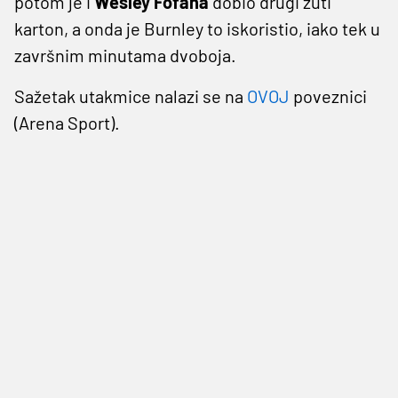
potom je i
Wesley Fofana
dobio drugi žuti
karton, a onda je Burnley to iskoristio, iako tek u
završnim minutama dvoboja.
Sažetak utakmice nalazi se na
OVOJ
poveznici
(Arena Sport).