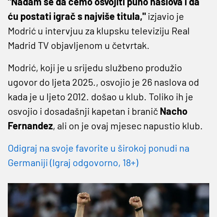
"Nadam se da ćemo osvojiti puno naslova i da
ću postati igrač s najviše titula,"
izjavio je
Modrić u intervjuu za klupsku televiziju Real
Madrid TV objavljenom u četvrtak.
Modrić, koji je u srijedu službeno produžio
ugovor do ljeta 2025., osvojio je 26 naslova od
kada je u ljeto 2012. došao u klub. Toliko ih je
osvojio i dosadašnji kapetan i branič
Nacho
Fernandez
, ali on je ovaj mjesec napustio klub.
Odigraj na svoje favorite u širokoj ponudi na
Germaniji (Igraj odgovorno, 18+)