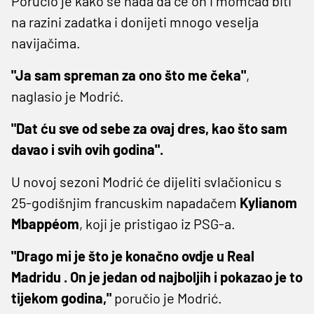
Poručio je kako se nada da će on i momčad biti
na razini zadatka i donijeti mnogo veselja
navijačima.
"Ja sam spreman za ono što me čeka"
,
naglasio je Modrić.
"Dat ću sve od sebe za ovaj dres, kao što sam
davao i svih ovih godina".
U novoj sezoni Modrić će dijeliti svlačionicu s
25-godišnjim francuskim napadačem
Kylianom
Mbappéom
, koji je pristigao iz PSG-a.
"Drago mi je što je konačno ovdje u Real
Madridu . On je jedan od najboljih i pokazao je to
tijekom godina,"
poručio je Modrić.