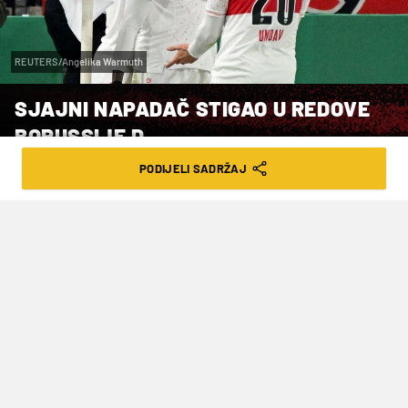
REUTERS/Angelika Warmuth
SJAJNI NAPADAČ STIGAO U REDOVE
BORUSSIJE D.
PODIJELI SADRŽAJ
VRIJEME ČITANJA: 3MIN | ČET. 18.07.24. | 18:16
Igrao je i za Lille, Auxerre, Koln,
Amines, Rennes, a od 2022. je nosio
dres Stuttgarta