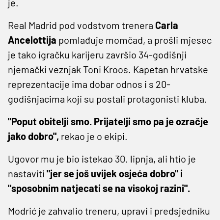
je.
Real Madrid pod vodstvom trenera
Carla
Ancelottija
pomlađuje momčad, a prošli mjesec
je tako igračku karijeru završio 34-godišnji
njemački veznjak Toni Kroos. Kapetan hrvatske
reprezentacije ima dobar odnos i s 20-
godišnjacima koji su postali protagonisti kluba.
"Poput obitelji smo. Prijatelji smo pa je ozračje
jako dobro",
rekao je o ekipi.
Ugovor mu je bio istekao 30. lipnja, ali htio je
nastaviti
"jer se još uvijek osjeća dobro" i
"sposobnim natjecati se na visokoj razini".
Modrić je zahvalio treneru, upravi i predsjedniku