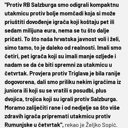
"Protiv RB Salzburga smo odigrali kompaktnu
utakmicu protiv bolje momčadi koja si može
priuštiti dovođenje igrača koji koštaju pet ili
sedam milijuna eura, nema se tu što dalje
pričati. To što naša hrvatska javnost voli i želi,
simo tamo, to je daleko od realnosti. Imali smo
četiri, pet igrača koji su imali manje ozljede i
nadam se da će biti spremni za utakmicu u
četvrtak. Provjera protiv Triglava je bila ranije
dogovorena, dali smo priliku nekim igračima iz
juniora ili koji su se vratili s posudbi, plus
dvojica, trojica koji su igrali protiv Salzburga.
Moramo zaliječiti rane i od nedjelje sa što više
zdravih igrača pripremati utakmicu protiv
Rumunjske u četvrtak",
rekao je Željko Sopić.