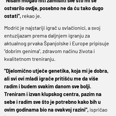
"Nisam mogao niti zamisliti sve što mi se
ostvarilo ovdje, posebno ne da ću tako dugo
ostati",
rekao je.
Modrić je najstariji igrač u svlačionici, a svoj
entuzijazam prema daljnjem igranju za
aktualnog prvaka Španjolske i Europe pripisuje
"dobrim genima", zdravom načinu života i
kvalitetnom treniranju.
"Djelomično utječe genetika, koja mi je dobra,
ali svi ovi mladi igrače pritišću me da više
radim i budem svakim danom sve bolji.
Treniram i izvan klupskog centra, pazim na
sebe i radim sve što je potrebno kako bih u
ovim godinama bio na ovakvoj razini",
ispričao