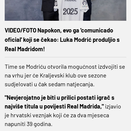
VIDEO/FOTO Napokon, evo ga 'comunicado
oficial' koji se čekao: Luka Modrić produljio s
Real Madridom!
Time se Modriću otvorila mogućnost izdvojiti se
na vrhu jer će Kraljevski klub ove sezone
sudjelovati u čak sedam natjecanja.
"Nevjerojatno je biti u prilici postati igrač s
najviše titula u povijesti Real Madrida,"
izjavio
je hrvatski veznjak koji će za dva mjeseca
napuniti 39 godina.