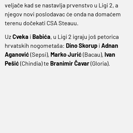
veljače kad se nastavlja prvenstvo u Ligi 2, a
njegov novi poslodavac će onda na domaćem
terenu dočekati CSA Steauu.
Uz
Cveka
i
Babića
, u Ligi 2 igraju još petorica
hrvatskih nogometaša:
Dino Skorup
i
Adnan
Aganović
(Sepsi),
Marko Jurić
(Bacau),
Ivan
Pešić
(Chindia) te
Branimir Čavar
(Gloria).