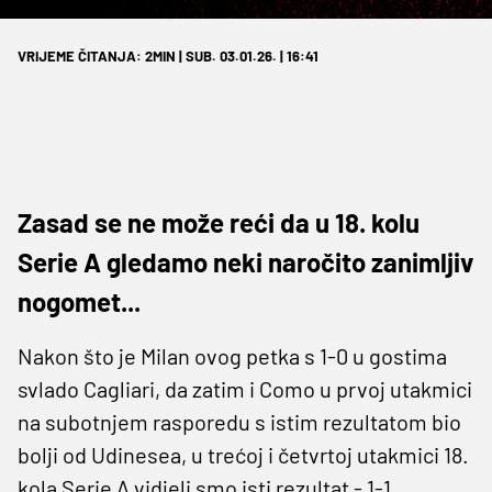
VRIJEME ČITANJA: 2MIN | SUB. 03.01.26. | 16:41
Zasad se ne može reći da u 18. kolu
Serie A gledamo neki naročito zanimljiv
nogomet...
Nakon što je Milan ovog petka s 1-0 u gostima
svlado Cagliari, da zatim i Como u prvoj utakmici
na subotnjem rasporedu s istim rezultatom bio
bolji od Udinesea, u trećoj i četvrtoj utakmici 18.
kola Serie A vidjeli smo isti rezultat - 1-1.