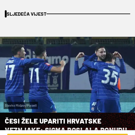
SLJEDEĆA VIJEST
Slavko Midzor/Pixsell
ČESI ŽELE UPARITI HRVATSKE
VEZNJAKE: SIGMA POSLALA PONUDU