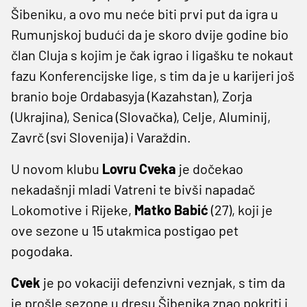
Šibeniku, a ovo mu neće biti prvi put da igra u
Rumunjskoj budući da je skoro dvije godine bio
član Cluja s kojim je čak igrao i ligašku te nokaut
fazu Konferencijske lige, s tim da je u karijeri još
branio boje Ordabasyja (Kazahstan), Zorja
(Ukrajina), Senica (Slovačka), Celje, Aluminij,
Zavrč (svi Slovenija) i Varaždin.
U novom klubu
Lovru Cveka
je dočekao
nekadašnji mladi Vatreni te bivši napadač
Lokomotive i Rijeke,
Matko Babić
(27), koji je
ove sezone u 15 utakmica postigao pet
pogodaka.
Cvek
je po vokaciji defenzivni veznjak, s tim da
je prošle sezone u dresu Šibenika znao pokriti i