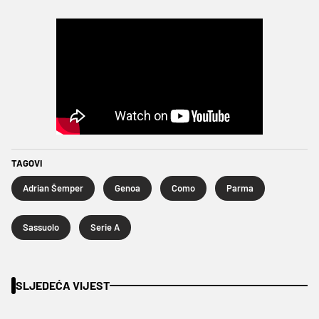
TAGOVI
Adrian Šemper
Genoa
Como
Parma
Sassuolo
Serie A
SLJEDEĆA VIJEST