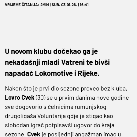
VRIJEME ČITANJA: 2MIN | SUB. 03.01.26. | 16:41
U novom klubu dočekao ga je
nekadašnji mladi Vatreni te bivši
napadač Lokomotive i Rijeke.
Nakon što je prvi dio sezone proveo bez kluba,
Lovro Cvek
(30) se u prvim danima nove godine
sve dogovorio s čelnicima rumunjskog
drugoligaša Voluntarija gdje je stigao kao
slobodan igrač potpisavši ugovor do kraja
sezone.
Cvek
je posljednji angažman imao u