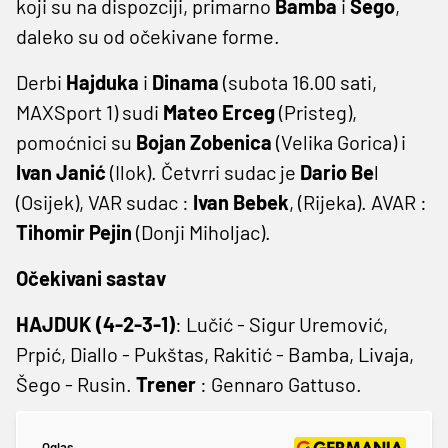
koji su na dispozciji, primarno
Bamba
i
Šego
,
daleko su od očekivane forme.
Derbi
Hajduka
i
Dinama
(subota 16.00 sati,
MAXSport 1) sudi
Mateo Erceg
(Pristeg),
pomoćnici su
Bojan Zobenica
(Velika Gorica) i
Ivan Janić
(Ilok). Četvrri sudac je
Dario Be
l
(Osijek), VAR sudac :
Ivan Bebek
, (Rijeka). AVAR :
Tihomir Pejin
(Donji Miholjac).
Očekivani sastav
HAJDUK (4-2-3-1)
: Lučić - Sigur Uremović,
Prpić, Diallo - Pukštas, Rakitić - Bamba, Livaja,
Šego - Rusin.
Trener
: Gennaro Gattuso.
Oglas