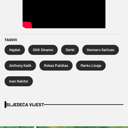
TAGOVI
Hajduk
GNK Dinamo
Derbi
Gennaro Gattuso
Anthony Kalik
Rokas Pukštas
Marko Livaja
Ivan Rakitić
SLJEDEĆA VIJEST