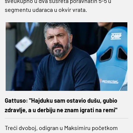
sveukupno u dva susreta poravnatih 5-5 u
segmentu udaraca u okvir vrata.
Gattuso: "Hajduku sam ostavio dušu, gubio
zdravlje, a u derbiju ne znam igrati na remi"
Treći dvoboj, odigran u Maksimiru početkom