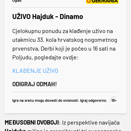
Oglas
UŽIVO Hajduk - Dinamo
Cjelokupnu ponudu za klađenje uživo na
utakmicu 33. kola hrvatskog nogometnog
prvenstva, Derbi koji je počeo u 16 sati na
Poljudu, pogledajte ovdje:
KLAĐENJE UŽIVO
ODIGRAJ ODMAH!
Igre na sreću mogu dovesti do ovisnosti. Igraj odgovorno.
MEĐUSOBNI DVOBOJI
: Iz perspektive navijača
Hajduka
milina je prepričavati tri ovosezonska