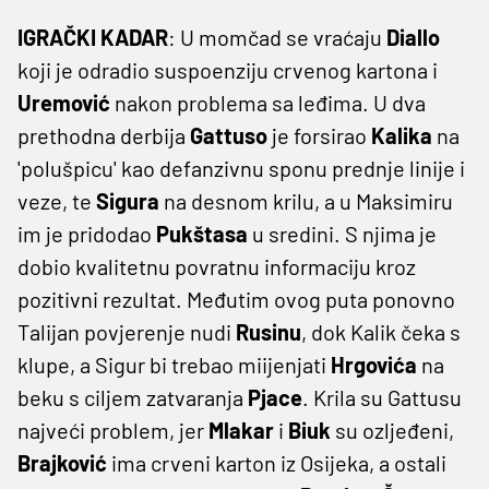
IGRAČKI KADAR
: U momčad se vraćaju
Diallo
koji je odradio suspoenziju crvenog kartona i
Uremović
nakon problema sa leđima. U dva
prethodna derbija
Gattuso
je forsirao
Kalika
na
'polušpicu' kao defanzivnu sponu prednje linije i
veze, te
Sigura
na desnom krilu, a u Maksimiru
im je pridodao
Pukštasa
u sredini. S njima je
dobio kvalitetnu povratnu informaciju kroz
pozitivni rezultat. Međutim ovog puta ponovno
Talijan povjerenje nudi
Rusinu
, dok Kalik čeka s
klupe, a Sigur bi trebao miijenjati
Hrgovića
na
beku s ciljem zatvaranja
Pjace
. Krila su Gattusu
najveći problem, jer
Mlakar
i
Biuk
su ozljeđeni,
Brajković
ima crveni karton iz Osijeka, a ostali