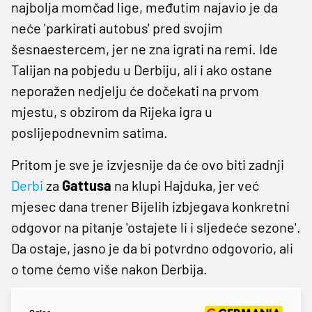
najbolja momčad lige, međutim najavio je da
neće 'parkirati autobus' pred svojim
šesnaestercem, jer ne zna igrati na remi. Ide
Talijan na pobjedu u Derbiju, ali i ako ostane
neporažen nedjelju će dočekati na prvom
mjestu, s obzirom da Rijeka igra u
poslijepodnevnim satima.
Pritom je sve je izvjesnije da će ovo biti zadnji
Derbi
za
Gattusa
na klupi Hajduka, jer već
mjesec dana trener Bijelih izbjegava konkretni
odgovor na pitanje 'ostajete li i sljedeće sezone'.
Da ostaje, jasno je da bi potvrdno odgovorio, ali
o tome ćemo više nakon Derbija.