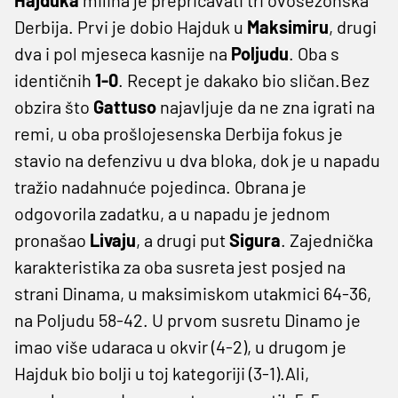
Derbija. Prvi je dobio Hajduk u
Maksimiru
, drugi
dva i pol mjeseca kasnije na
Poljudu
. Oba s
identičnih
1-0
. Recept je dakako bio sličan.Bez
obzira što
Gattuso
najavljuje da ne zna igrati na
remi, u oba prošlojesenska Derbija fokus je
stavio na defenzivu u dva bloka, dok je u napadu
tražio nadahnuće pojedinca. Obrana je
odgovorila zadatku, a u napadu je jednom
pronašao
Livaju
, a drugi put
Sigura
. Zajednička
karakteristika za oba susreta jest posjed na
strani Dinama, u maksimiskom utakmici 64-36,
na Poljudu 58-42. U prvom susretu Dinamo je
imao više udaraca u okvir (4-2), u drugom je
Hajduk bio bolji u toj kategoriji (3-1).Ali,