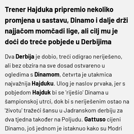
Trener Hajduka pripremio nekoliko
promjena u sastavu, Dinamo i dalje drži
najjačom momčadi lige, ali cilj mu je
doći do treće pobjede u Derbijima
Dva
Derbija
je dobio, treći odigrao neriješeno,
ali bez obzira na sve dosad ostvareno u
ogledima s
Dinamom
, četvrta je utakmica
najvažnija
Hajduku
. Ulog je naslov prvaka, jer s
pobjedom
Hajduk
bi se 'riješio' Dinama u
šampionskoj utrci, dok bi s neriješenim ostao na
'životu' tražeći šansu u Jadranskom derbiju za
dva tjedna također na Poljudu.
Gattuso
cijeni
Dinamo, još jednom je istaknuo kako su Modri