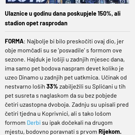
Ulaznice u godinu dana poskupjele 150%, ali
stadion opet rasprodan
FORMA
: Najbolje bi bilo preskočiti ovaj dio, jer
obje momčadi su se 'posvadile' s formom ove
sezone. Hajduk je lošiji u zadnjih mjesec dana,
ima samo pet bodova naspram devet koliko je
uzeo Dinamo u zadnjih pet uatkmica. Učinak od
nestvarno loših
33%
zabilježili su Splićani u tih
pet susreta s naglaskom da su bez pobjede
četiri uzastopna dvoboja. Zadnju su upisali pred
četiri tjedna u Koprivnici, ali s tako lošom
formom
Derbi
su ipak dočekali na drugom
mjestu, bodovno poravnati s prvom
Rijekom.