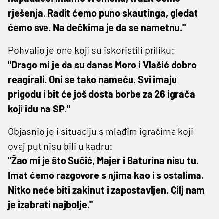
rješenja. Radit ćemo puno skautinga, gledat
ćemo sve. Na dečkima je da se nametnu."
Pohvalio je one koji su iskoristili priliku:
"Drago mi je da su danas Moro i Vlašić dobro
reagirali. Oni se tako nameću. Svi imaju
prigodu i bit će još dosta borbe za 26 igrača
koji idu na SP."
Objasnio je i situaciju s mlađim igračima koji
ovaj put nisu bili u kadru:
"Žao mi je što Sučić, Majer i Baturina nisu tu.
Imat ćemo razgovore s njima kao i s ostalima.
Nitko neće biti zakinut i zapostavljen. Cilj nam
je izabrati najbolje."