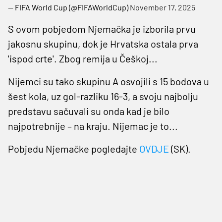
— FIFA World Cup (@FIFAWorldCup)
November 17, 2025
S ovom pobjedom Njemačka je izborila prvu
jakosnu skupinu, dok je Hrvatska ostala prva
'ispod crte'. Zbog remija u Češkoj...
Nijemci su tako skupinu A osvojili s 15 bodova u
šest kola, uz gol-razliku 16-3, a svoju najbolju
predstavu sačuvali su onda kad je bilo
najpotrebnije – na kraju. Nijemac je to...
Pobjedu Njemačke pogledajte
OVDJE
(SK).