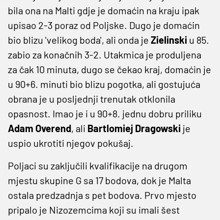
bila ona na Malti gdje je domaćin na kraju ipak
upisao 2-3 poraz od Poljske. Dugo je domaćin
bio blizu 'velikog boda', ali onda je
Zielinski
u 85.
zabio za konačnih 3-2. Utakmica je produljena
za čak 10 minuta, dugo se čekao kraj, domaćin je
u 90+6. minuti bio blizu pogotka, ali gostujuća
obrana je u posljednji trenutak otklonila
opasnost. Imao je i u 90+8. jednu dobru priliku
Adam Overend
, ali
Bartlomiej Dragowski
je
uspio ukrotiti njegov pokušaj.
Poljaci su zaključili kvalifikacije na drugom
mjestu skupine G sa 17 bodova, dok je Malta
ostala predzadnja s pet bodova. Prvo mjesto
pripalo je Nizozemcima koji su imali šest