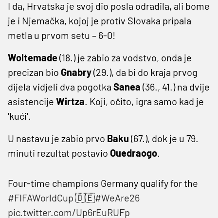
I da, Hrvatska je svoj dio posla odradila, ali bome
je i Njemačka, kojoj je protiv Slovaka pripala
metla u prvom setu – 6-0!
Woltemade
(18.) je zabio za vodstvo, onda je
precizan bio
Gnabry
(29.), da bi do kraja prvog
dijela vidjeli dva pogotka
Sanea
(36., 41.) na dvije
asistencije
Wirtza
. Koji, očito, igra samo kad je
'kući'.
U nastavu je zabio prvo
Baku
(67.), dok je u 79.
minuti rezultat postavio
Ouedraogo
.
Four-time champions Germany qualify for the
#FIFAWorldCup
🇩🇪
#WeAre26
pic.twitter.com/Up6rEuRUFp