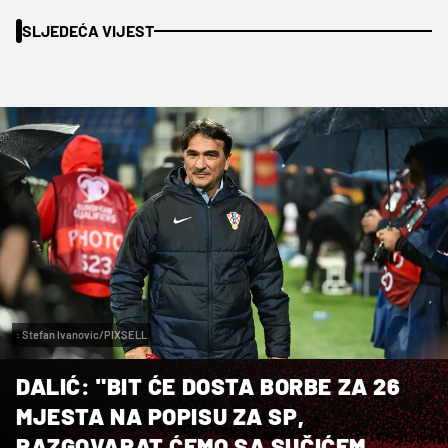
SLJEDEĆA VIJEST
: Stefan Ivanovic/PIXSELL
DALIĆ: "BIT ĆE DOSTA BORBE ZA 26
MJESTA NA POPISU ZA SP,
RAZGOVARAT ĆEMO SA SUČIĆEM,