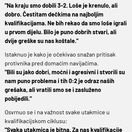
"Na kraju smo dobili 3-2. Loše je krenulo, ali
dobro. Čestitam dečkima na najboljim
kvalifikacijama. Ne bih rekao da smo loše igrali
u prvom dijelu. Bilo je puno dobrih stvari, ali
dvije greške su nas koštale."
Istaknuo je kako je očekivao snažan pritisak
protivnika pred domaćim navijačima.
"Bili su jako dobri, moćni i agresivni i stvorili su
nam puno problema i tih 0:2 je odraz naših
grešaka, ali vratili smo se i zasluženo
pobijedili."
Osvrnuo se i na važnost svake utakmice u
kvalifikacijskom ciklusu:
"Svaka utakmica je bitna. Za nas kvalifikacije