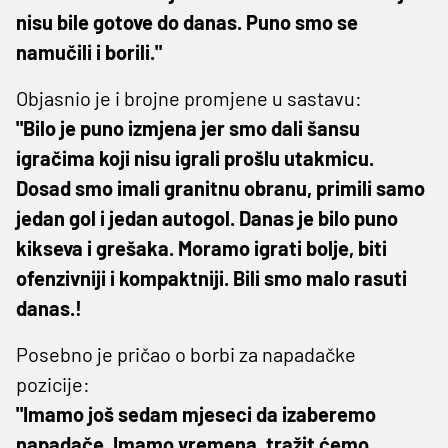
nisu bile gotove do danas. Puno smo se
namučili i borili."
Objasnio je i brojne promjene u sastavu:
"Bilo je puno izmjena jer smo dali šansu
igračima koji nisu igrali prošlu utakmicu.
Dosad smo imali granitnu obranu, primili samo
jedan gol i jedan autogol. Danas je bilo puno
kikseva i grešaka. Moramo igrati bolje, biti
ofenzivniji i kompaktniji. Bili smo malo rasuti
danas.!
Posebno je pričao o borbi za napadačke
pozicije:
"Imamo još sedam mjeseci da izaberemo
napadače. Imamo vremena, tražit ćemo