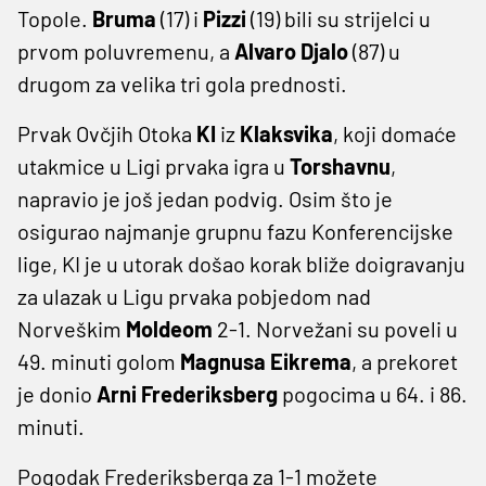
Topole.
Bruma
(17) i
Pizzi
(19) bili su strijelci u
prvom poluvremenu, a
Alvaro Djalo
(87) u
drugom za velika tri gola prednosti.
Prvak Ovčjih Otoka
KI
iz
Klaksvika
, koji domaće
utakmice u Ligi prvaka igra u
Torshavnu
,
napravio je još jedan podvig. Osim što je
osigurao najmanje grupnu fazu Konferencijske
lige, KI je u utorak došao korak bliže doigravanju
za ulazak u Ligu prvaka pobjedom nad
Norveškim
Moldeom
2-1. Norvežani su poveli u
49. minuti golom
Magnusa Eikrema
, a prekoret
je donio
Arni Frederiksberg
pogocima u 64. i 86.
minuti.
Pogodak Frederiksberga za 1-1 možete