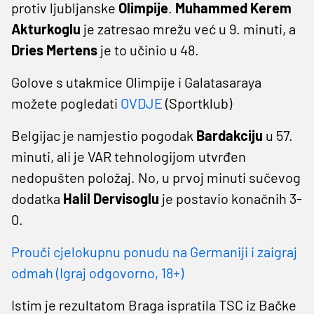
protiv ljubljanske
Olimpije
.
Muhammed Kerem
Akturkoglu
je zatresao mrežu već u 9. minuti, a
Dries Mertens
je to učinio u 48.
Golove s utakmice Olimpije i Galatasaraya
možete pogledati
OVDJE
(Sportklub)
Belgijac je namjestio pogodak
Bardakciju
u 57.
minuti, ali je VAR tehnologijom utvrđen
nedopušten položaj. No, u prvoj minuti sučevog
dodatka
Halil Dervisoglu
je postavio konačnih 3-
0.
Prouči cjelokupnu ponudu na Germaniji i zaigraj
odmah (Igraj odgovorno, 18+)
Istim je rezultatom Braga ispratila TSC iz Bačke