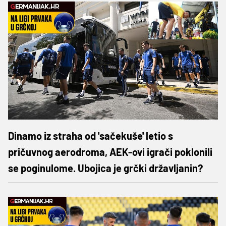
Dinamo iz straha od 'sačekuše' letio s
pričuvnog aerodroma, AEK-ovi igrači poklonili
se poginulome. Ubojica je grčki državljanin?