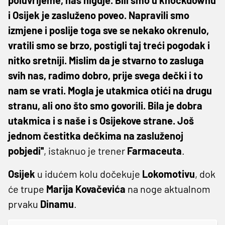
i Osijek je zasluženo poveo. Napravili smo
izmjene i poslije toga sve se nekako okrenulo,
vratili smo se brzo, postigli taj treći pogodak i
nitko sretniji. Mislim da je stvarno to zasluga
svih nas, radimo dobro, prije svega dečki i to
nam se vrati. Mogla je utakmica otići na drugu
stranu, ali ono što smo govorili. Bila je dobra
utakmica i s naše i s Osijekove strane. Još
jednom čestitka dečkima na zasluženoj
pobjedi''
, istaknuo je trener
Farmaceuta
.
Osijek
u idućem kolu dočekuje
Lokomotivu
, dok
će trupe
Marija Kovačevića
na noge aktualnom
prvaku
Dinamu
.