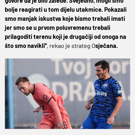
govore da je bilo zaleđe. Svejedno, mogli smo
bolje reagirati u tom dijelu utakmice. Pokazali
smo manjak iskustva koje bismo trebali imati
jer smo se u prvom poluvremenu trebali
prilagoditi terenu koji je drugačiji od onoga na
što smo navikli''
, rekao je strateg O
sječana.