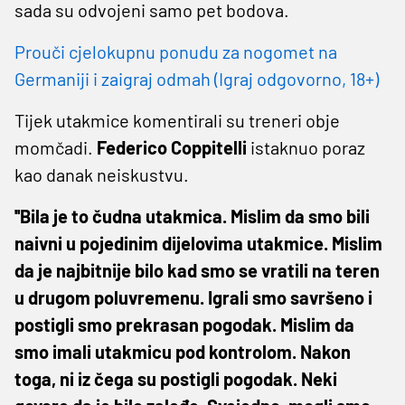
sada su odvojeni samo pet bodova.
Prouči cjelokupnu ponudu za nogomet na
Germaniji i zaigraj odmah (Igraj odgovorno, 18+)
Tijek utakmice komentirali su treneri obje
momčadi.
Federico Coppitelli
istaknuo poraz
kao danak neiskustvu.
''Bila je to čudna utakmica. Mislim da smo bili
naivni u pojedinim dijelovima utakmice. Mislim
da je najbitnije bilo kad smo se vratili na teren
u drugom poluvremenu. Igrali smo savršeno i
postigli smo prekrasan pogodak. Mislim da
smo imali utakmicu pod kontrolom. Nakon
toga, ni iz čega su postigli pogodak. Neki