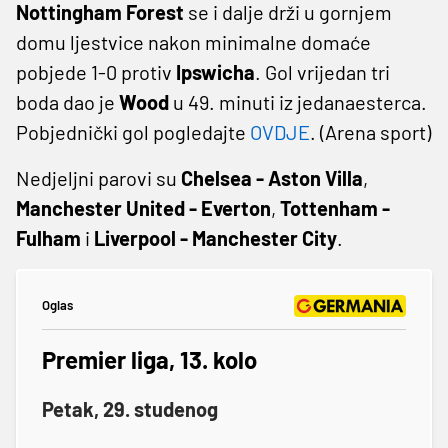
Nottingham Forest
se i dalje drži u gornjem
domu ljestvice nakon minimalne domaće
pobjede 1-0 protiv
Ipswicha
. Gol vrijedan tri
boda dao je
Wood
u 49. minuti iz jedanaesterca.
Pobjednički gol pogledajte
OVDJE
. (Arena sport)
Nedjeljni parovi su
Chelsea - Aston Villa
,
Manchester United - Everton
,
Tottenham -
Fulham
i
Liverpool - Manchester City
.
Oglas
Premier liga, 13. kolo
Petak, 29. studenog