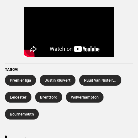
TAGOVI
Premier liga
Justin Kluivert
Ruud Van Nistelrooy
Leicester
Brentford
Wolverhampton
Bournemouth