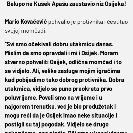
Belupo na Kušek Apašu zaustavio niz Osijeka!
Mario Kovačević
pohvalio je protivnika i čestitao
svojoj momčadi.
''Svi smo očekivali dobru utakmicu danas.
Mislim da smo opravdali i mi i Osijek. Moram
stvarno pohvaliti Osijek, odlična momčad i to
se vidjelo. Ali, velike zasluge mojim igračima
kad pobijedimo tako dobrog protivnika. Dobra
utakmica, vidjelo se puno preokreta prvo
poluvrijeme. Poveli smo na vrijeme i u
najgorem trenutku, već je bio produžetak i
mogu reći da je Osijek imao neke situacije i
postigli su taj pogodak. Vidjelo se drugo
poluvrijeme, nas nigdje. Bili smo u knockdownu