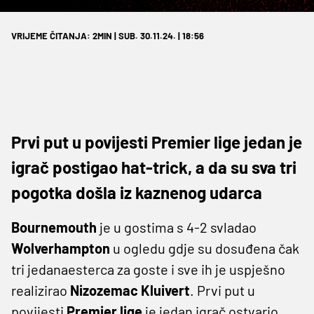
VRIJEME ČITANJA: 2MIN | SUB. 30.11.24. | 18:56
Prvi put u povijesti Premier lige jedan je
igrač postigao hat-trick, a da su sva tri
pogotka došla iz kaznenog udarca
Bournemouth
je u gostima s 4-2 svladao
Wolverhampton
u ogledu gdje su dosuđena čak
tri jedanaesterca za goste i sve ih je uspješno
realizirao
Nizozemac Kluivert
. Prvi put u
povijesti
Premier lige
je jedan igrač ostvario