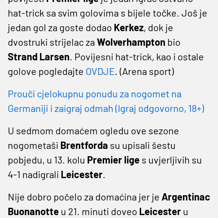
hat-trick sa svim golovima s bijele točke. Još je
jedan gol za goste dodao
Kerkez
, dok je
dvostruki strijelac za
Wolverhampton
bio
Strand Larsen
. Povijesni hat-trick, kao i ostale
golove pogledajte
OVDJE
. (Arena sport)
Prouči cjelokupnu ponudu za nogomet na
Germaniji i zaigraj odmah (Igraj odgovorno, 18+)
U sedmom domaćem ogledu ove sezone
nogometaši
Brentforda
su upisali šestu
pobjedu, u 13. kolu
Premier lige
s uvjerljivih su
4-1 nadigrali
Leicester
.
Nije dobro počelo za domaćina jer je
Argentinac
Buonanotte
u 21. minuti doveo
Leicester
u