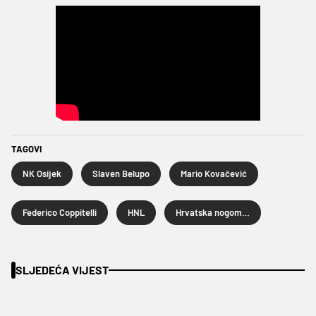
TAGOVI
NK Osijek
Slaven Belupo
Mario Kovačević
Federico Coppitelli
HNL
Hrvatska nogometna liga
SLJEDEĆA VIJEST