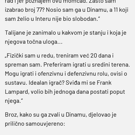
rad i jer poznajem ovu momčad. Zašto sam
izabrao broj 77? Nosio sam ga u Dinamu, a 11 koji
sam želio u Interu nije bio slobodan.“
Talijane je zanimalo u kakvom je stanju i koja je
njegova točna uloga...
„Fizički sam u redu, treniram već 20 dana i
spreman sam. Preferiram igrati u sredini terena.
Mogu igrati i ofenzivnu i defenzivnu rolu, ovisi o
sustavu. Idealan igrač? Sviđa mi se Frank
Lampard, volio bih jednoga dana postati poput
njega.“
Broz, kako su ga zvali u Dinamu, djelovao je
prilično samouvjereno: