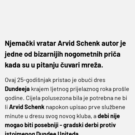
Njemački vratar Arvid Schenk autor je
jedne od bizarnijih nogometnih priča
kada su u pitanju čuvari mreža.
Ovaj 25-godišnjak pristao je obući dres
Dundeeja
krajem ljetnog prijelaznog roka prošle
godine. Cijela polusezona bila je potrebna ne bi
li
Arvid Schenk
napokon upisao prve službene
minute u dresu svog novog kluba, a
debi nije
mogao biti posebniji - gradski derbi protiv
istoimenog Dundee Uniteda
.