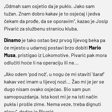
„Odmah sam osjetio da je puklo. Jako sam
tužan. Znam dobro kakav je to osjećaj i jedva
čekam da prođe, da se oporavim“, kazao je Josip
Pivarić za službenu stranicu kluba.
Dinamo
je tako ostao bez prvog lijevog beka pa
će mjesto u udarnoj postavi brzo dobiti
Mario
Musa
, pristigao iz Lokomotive. Pivarić pak mora
odlučiti hoće li na operaciju ili ne...
„Ako odem 'pod nož', u nogu će mi staviti 'šaraf'
kakav već imam u lijevoj nozi... Žao mi je jer se
dugo nisam ovako osjećao. Bio sam pun
samopouzdanja. Ista kost mi je na isti način
pukla i prošle zime. Nema veze, treba dignuti
glavu“, dodao je Pivarić.