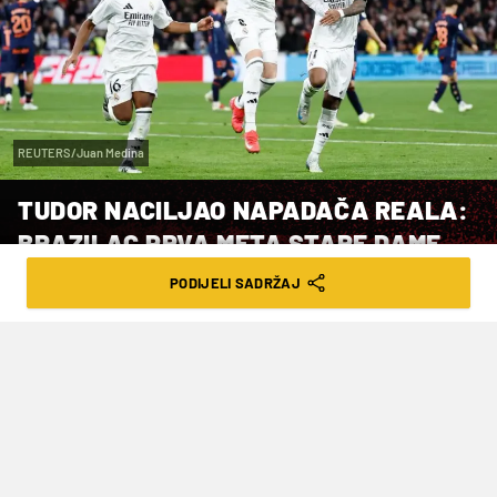
REUTERS/Juan Medina
TUDOR NACILJAO NAPADAČA REALA:
BRAZILAC PRVA META STARE DAME
NA ZIMU!
PODIJELI SADRŽAJ
VRIJEME ČITANJA: 2MIN | NED. 12.10.25. | 20:14