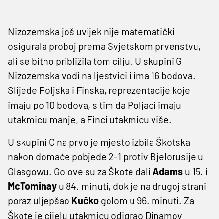
Nizozemska još uvijek nije matematički
osigurala proboj prema Svjetskom prvenstvu,
ali se bitno približila tom cilju. U skupini G
Nizozemska vodi na ljestvici i ima 16 bodova.
Slijede Poljska i Finska, reprezentacije koje
imaju po 10 bodova, s tim da Poljaci imaju
utakmicu manje, a Finci utakmicu više.
U skupini C na prvo je mjesto izbila Škotska
nakon domaće pobjede 2-1 protiv Bjelorusije u
Glasgowu. Golove su za Škote dali
Adams
u 15. i
McTominay
u 84. minuti, dok je na drugoj strani
poraz uljepšao
Kučko
golom u 96. minuti. Za
Škote je cijelu utakmicu odigrao Dinamov