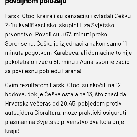
povoljnom položaju
Farski Otoci kreirali su senzaciju i svladali Češku
2-1 u kvalifikacijskoj skupini L za Svjetsko
prvenstvo! Poveli su u 67. minuti preko
Sorensena, Češka je izjednačila nakon samo 11
minuta pogotkom Karabeca, ali domaćine to nije
pokolebalo i već u 81. minuti Agnarsson je zabio
za povijesnu pobjedu Farana!
Ovim rezultatom Farski Otoci su skočili na 12
bodova, dok je Češka ostala na 13, što znači da
Hrvatska večeras od 20.45, pobjedom protiv
autsajdera Gibraltara, može praktički osigurati
plasman na Svjetsko prvenstvo dva kola prije
kraja!