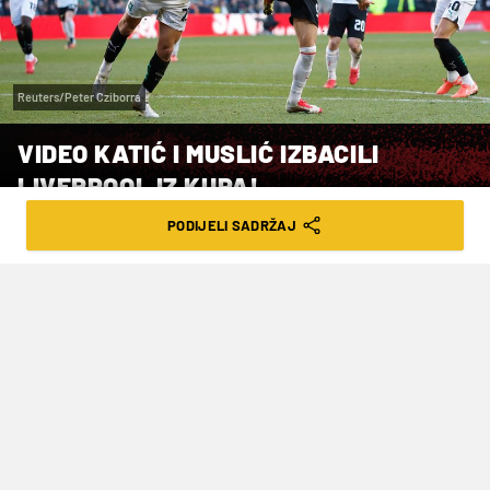
Reuters/Peter Cziborra
VIDEO KATIĆ I MUSLIĆ IZBACILI
LIVERPOOL IZ KUPA!
PODIJELI SADRŽAJ
VRIJEME ČITANJA: 1MIN | NED. 09.02.25. | 19:37
Bosanskohercegovački stručnjak
nedavno je preuzeo momčad iz