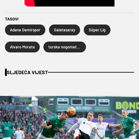
TAGOVI
Adana Demirspor
Galatasaray
Süper Lig
Alvaro Morata
turska nogometna liga
SLJEDEĆA VIJEST