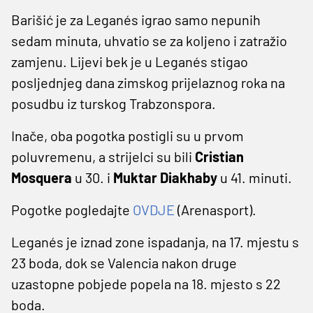
Barišić je za Leganés igrao samo nepunih
sedam minuta, uhvatio se za koljeno i zatražio
zamjenu. Lijevi bek je u Leganés stigao
posljednjeg dana zimskog prijelaznog roka na
posudbu iz turskog Trabzonspora.
Inače, oba pogotka postigli su u prvom
poluvremenu, a strijelci su bili
Cristian
Mosquera
u 30. i
Muktar Diakhaby
u 41. minuti.
Pogotke pogledajte
OVDJE
(Arenasport).
Leganés je iznad zone ispadanja, na 17. mjestu s
23 boda, dok se Valencia nakon druge
uzastopne pobjede popela na 18. mjesto s 22
boda.