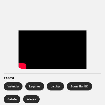
TAGOVI
Valencia
Leganes
La Liga
Borna Barišić
Getafe
Alaves