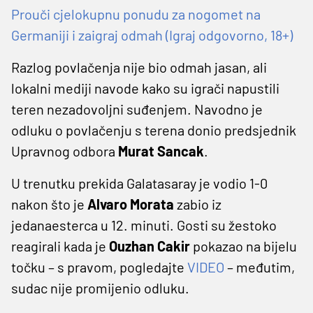
Prouči cjelokupnu ponudu za nogomet na
Germaniji i zaigraj odmah (Igraj odgovorno, 18+)
Razlog povlačenja nije bio odmah jasan, ali
lokalni mediji navode kako su igrači napustili
teren nezadovoljni suđenjem. Navodno je
odluku o povlačenju s terena donio predsjednik
Upravnog odbora
Murat Sancak
.
U trenutku prekida Galatasaray je vodio 1-0
nakon što je
Alvaro Morata
zabio iz
jedanaesterca u 12. minuti. Gosti su žestoko
reagirali kada je
Ouzhan Cakir
pokazao na bijelu
točku – s pravom, pogledajte
VIDEO
– međutim,
sudac nije promijenio odluku.