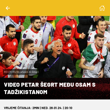
REUTERS/Ibraheem Al Omari
VIDEO PETAR ŠEGRT MEĐU OSAM S
TADŽIKISTANOM
VRIJEME ČITANJA: 2MIN | NED. 28.01.24. | 20:10