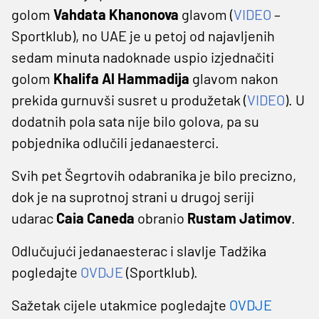
golom
Vahdata Khanonova
glavom (
VIDEO
–
Sportklub), no UAE je u petoj od najavljenih
sedam minuta nadoknade uspio izjednačiti
golom
Khalifa Al Hammadija
glavom nakon
prekida gurnuvši susret u produžetak (
VIDEO
). U
dodatnih pola sata nije bilo golova, pa su
pobjednika odlučili jedanaesterci.
Svih pet Šegrtovih odabranika je bilo precizno,
dok je na suprotnoj strani u drugoj seriji
udarac
Caia Caneda
obranio
Rustam Jatimov
.
Odlučujući jedanaesterac i slavlje Tadžika
pogledajte
OVDJE
(Sportklub).
Sažetak cijele utakmice pogledajte
OVDJE