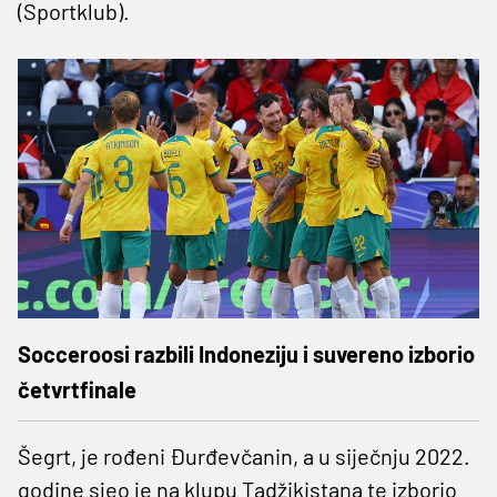
(Sportklub).
Socceroosi razbili Indoneziju i suvereno izborio
četvrtfinale
Šegrt, je rođeni Đurđevčanin, a u siječnju 2022.
godine sjeo je na klupu Tadžikistana te izborio