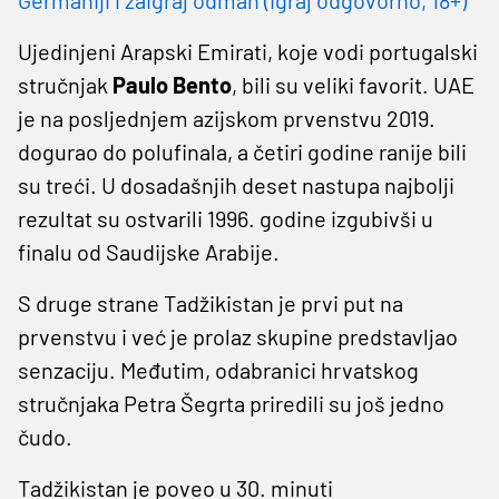
Ujedinjeni Arapski Emirati, koje vodi portugalski
stručnjak
Paulo Bento
, bili su veliki favorit. UAE
je na posljednjem azijskom prvenstvu 2019.
dogurao do polufinala, a četiri godine ranije bili
su treći. U dosadašnjih deset nastupa najbolji
rezultat su ostvarili 1996. godine izgubivši u
finalu od Saudijske Arabije.
S druge strane Tadžikistan je prvi put na
prvenstvu i već je prolaz skupine predstavljao
senzaciju. Međutim, odabranici hrvatskog
stručnjaka Petra Šegrta priredili su još jedno
čudo.
Tadžikistan je poveo u 30. minuti