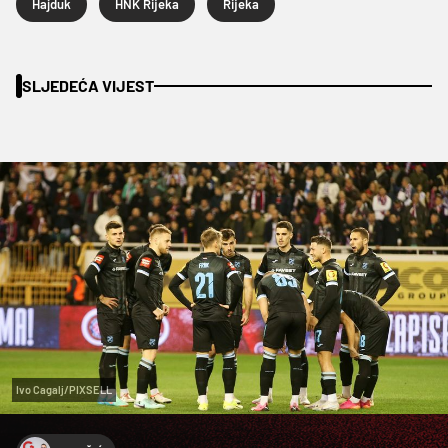
Hajduk
HNK Rijeka
Rijeka
SLJEDEĆA VIJEST
Ivo Cagalj/PIXSELL