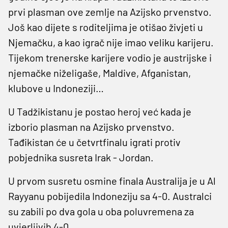
prvi plasman ove zemlje na Azijsko prvenstvo.
Još kao dijete s roditeljima je otišao živjeti u
Njemačku, a kao igrač nije imao veliku karijeru.
Tijekom trenerske karijere vodio je austrijske i
njemačke niželigaše, Maldive, Afganistan,
klubove u Indoneziji…
U Tadžikistanu je postao heroj već kada je
izborio plasman na Azijsko prvenstvo.
Tađikistan će u četvrtfinalu igrati protiv
pobjednika susreta Irak - Jordan.
U prvom susretu osmine finala Australija je u Al
Rayyanu pobijedila Indoneziju sa 4-0. Australci
su zabili po dva gola u oba poluvremena za
uvjerljivih 4-0.