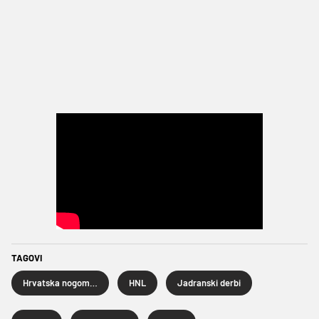
TAGOVI
Hrvatska nogometna liga
HNL
Jadranski derbi