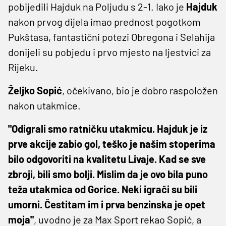
pobijedili Hajduk na Poljudu s 2-1. Iako je
Hajduk
nakon prvog dijela imao prednost pogotkom
Pukštasa, fantastični potezi Obregona i Selahija
donijeli su pobjedu i prvo mjesto na ljestvici za
Rijeku.
Željko Sopić
, očekivano, bio je dobro raspoložen
nakon utakmice.
"Odigrali smo ratničku utakmicu. Hajduk je iz
prve akcije zabio gol, teško je našim stoperima
bilo odgovoriti na kvalitetu Livaje. Kad se sve
zbroji, bili smo bolji. Mislim da je ovo bila puno
teža utakmica od Gorice. Neki igrači su bili
umorni. Čestitam im i prva benzinska je opet
moja"
, uvodno je za Max Sport rekao Sopić, a