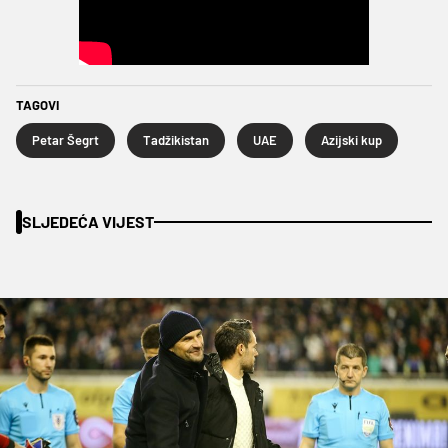
TAGOVI
Petar Šegrt
Tadžikistan
UAE
Azijski kup
SLJEDEĆA VIJEST