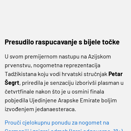
Presudilo raspucavanje s bijele točke
U svom premijernom nastupu na Azijskom
prvenstvu, nogometna reprezentacija
Tadžikistana koju vodi hrvatski stručnjak
Petar
Šegrt
, priredila je senzaciju izborivši plasman u
četvrtfinale nakon što je u osmini finala
pobjedila Ujedinjene Arapske Emirate boljim
izvođenjem jedanaesteraca.
Prouči cjelokupnu ponudu za nogomet na
Germaniji i zaigraj odmah (Igraj odgovorno, 18+)