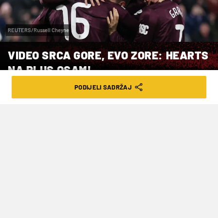
REUTERS/Russell Cheyne
VIDEO SRCA GORE, EVO ZORE: HEARTS
NA PLUS OSAM!
PODIJELI SADRŽAJ
VRIJEME ČITANJA: 2MIN | NED. 26.10.25. | 17:17
Posljednji od svoja četiri naslova prvaka
Škotske Hearts je osvojio još 1960.
godine