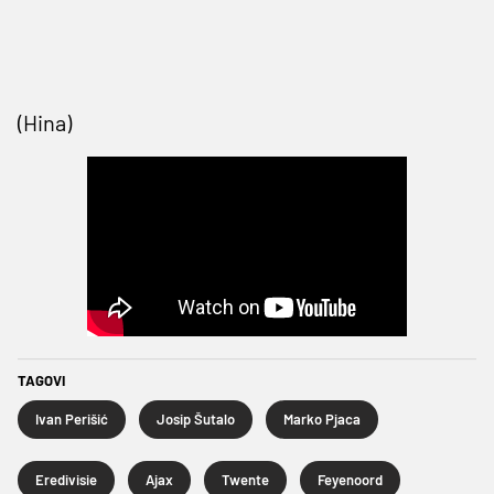
(Hina)
TAGOVI
Ivan Perišić
Josip Šutalo
Marko Pjaca
Eredivisie
Ajax
Twente
Feyenoord