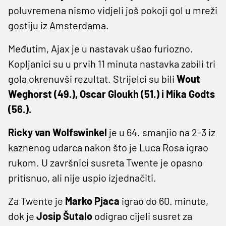
poluvremena nismo vidjeli još pokoji gol u mreži
gostiju iz Amsterdama.
Međutim, Ajax je u nastavak ušao furiozno.
Kopljanici su u prvih 11 minuta nastavka zabili tri
gola okrenuvši rezultat. Strijelci su bili
Wout
Weghorst (49.), Oscar Gloukh (51.) i Mika Godts
(56.).
Ricky van Wolfswinkel
je u 64. smanjio na 2-3 iz
kaznenog udarca nakon što je Luca Rosa igrao
rukom. U završnici susreta Twente je opasno
pritisnuo, ali nije uspio izjednačiti.
Za Twente je
Marko Pjaca
igrao do 60. minute,
dok je
Josip Šutalo
odigrao cijeli susret za