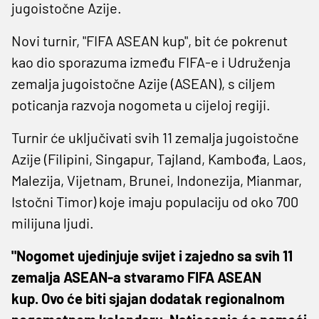
jugoistočne Azije.
Novi turnir, "FIFA ASEAN kup", bit će pokrenut
kao dio sporazuma između FIFA-e i Udruženja
zemalja jugoistočne Azije (ASEAN), s ciljem
poticanja razvoja nogometa u cijeloj regiji.
Turnir će uključivati ​​svih 11 zemalja jugoistočne
Azije (Filipini, Singapur, Tajland, Kambođa, Laos,
Malezija, Vijetnam, Brunei, Indonezija, Mianmar,
Istočni Timor) koje imaju populaciju od oko 700
milijuna ljudi.
"Nogomet ujedinjuje svijet i zajedno sa svih 11
zemalja ASEAN-a stvaramo FIFA ASEAN
kup. Ovo će biti sjajan dodatak regionalnom