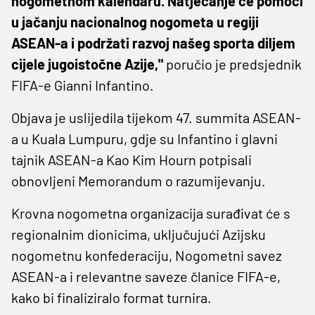
nogometnom kalendaru. Natjecanje će pomoći
u jačanju nacionalnog nogometa u regiji
ASEAN-a i podržati razvoj našeg sporta diljem
cijele jugoistočne Azije,"
poručio je predsjednik
FIFA-e Gianni Infantino.
Objava je uslijedila tijekom 47. summita ASEAN-
a u Kuala Lumpuru, gdje su Infantino i glavni
tajnik ASEAN-a Kao Kim Hourn potpisali
obnovljeni Memorandum o razumijevanju.
Krovna nogometna organizacija surađivat će s
regionalnim dionicima, uključujući Azijsku
nogometnu konfederaciju, Nogometni savez
ASEAN-a i relevantne saveze članice FIFA-e,
kako bi finaliziralo format turnira.