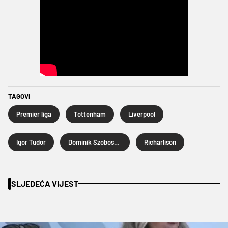
TAGOVI
Premier liga
Tottenham
Liverpool
Igor Tudor
Dominik Szoboszlai
Richarlison
SLJEDEĆA VIJEST