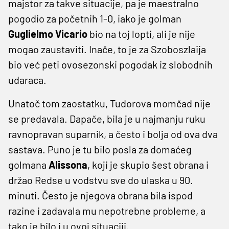
majstor za takve situacije, pa je maestralno
pogodio za početnih 1-0, iako je golman
Guglielmo Vicario
bio na toj lopti, ali je nije
mogao zaustaviti. Inače, to je za Szoboszlaija
bio već peti ovosezonski pogodak iz slobodnih
udaraca.
Unatoč tom zaostatku, Tudorova momčad nije
se predavala. Dapače, bila je u najmanju ruku
ravnopravan suparnik, a često i bolja od ova dva
sastava. Puno je tu bilo posla za domaćeg
golmana
Alissona
, koji je skupio šest obrana i
držao Redse u vodstvu sve do ulaska u 90.
minuti. Često je njegova obrana bila ispod
razine i zadavala mu nepotrebne probleme, a
tako je bilo i u ovoj situaciji.