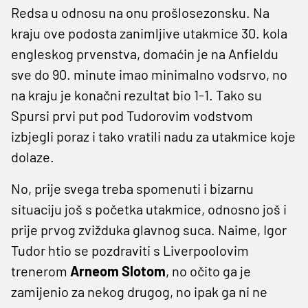
Redsa u odnosu na onu prošlosezonsku. Na
kraju ove podosta zanimljive utakmice 30. kola
engleskog prvenstva, domaćin je na Anfieldu
sve do 90. minute imao minimalno vodsrvo, no
na kraju je konačni rezultat bio 1-1. Tako su
Spursi prvi put pod Tudorovim vodstvom
izbjegli poraz i tako vratili nadu za utakmice koje
dolaze.
No, prije svega treba spomenuti i bizarnu
situaciju još s početka utakmice, odnosno još i
prije prvog zvižduka glavnog suca. Naime, Igor
Tudor htio se pozdraviti s Liverpoolovim
trenerom
Arneom Slotom
, no očito ga je
zamijenio za nekog drugog, no ipak ga ni ne