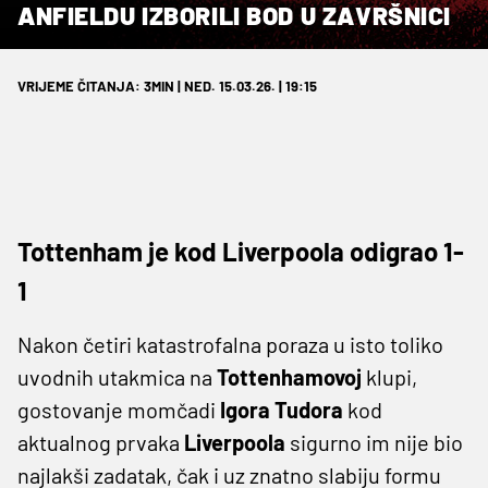
ANFIELDU IZBORILI BOD U ZAVRŠNICI
VRIJEME ČITANJA: 3MIN | NED. 15.03.26. | 19:15
Tottenham je kod Liverpoola odigrao 1-
1
Nakon četiri katastrofalna poraza u isto toliko
uvodnih utakmica na
Tottenhamovoj
klupi,
gostovanje momčadi
Igora Tudora
kod
aktualnog prvaka
Liverpoola
sigurno im nije bio
najlakši zadatak, čak i uz znatno slabiju formu