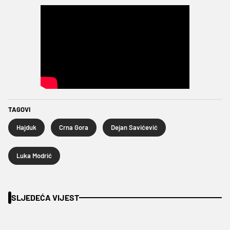
TAGOVI
Hajduk
Crna Gora
Dejan Savićević
Luka Modrić
SLJEDEĆA VIJEST