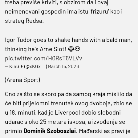
treba previše kriviti, s obzirom da i ovaj
neimenovani gospodin ima istu 'frizuru' kao i
strateg Redsa.
Igor Tudor goes to shake hands with a bald man,
thinking he's Arne Slot! 😂💀
pic.twitter.com/H0RsT6VLVv
— KinG £ (@xKGx__)
March 15, 2026
(Arena Sport)
Ono za što se skoro pa da samog kraja mislilo da
će biti prijelomni trenutak ovog dvoboja, zbio se
u 18. minuti, kad je Liverpool dobio slobodni
udarac s oko 25 metara iskosa, a izvođenja se
primio
Dominik Szoboszlai
. Mađarski as pravi je