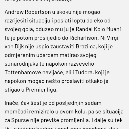
Andrew Robertson u skoku nije mogao
razriješiti situaciju i poslati loptu daleko od
svojeg gola, oduzeo mu ju je Randal Kolo Muani
te je potom proslijedio do Richarlison. Ni Virgil
van Dijk nije uspio zaustaviti Brazilca, koji je
odmjerenim udarcem matirao svojeg
sunarodnjaka te napokon razveselio
Tottenhamove navijače, ali i Tudora, koji je
napokon mogao nešto proslaviti otkako je
stigao u Premier ligu.
Inače, čak šest je od posljednjih sedam
momčadi remiziralo u ovom kolu, pa se situacija
za Spurse nije previše promijenila. I dalje su tek
16., s jednim bodom iznad zone ispadanja, dok