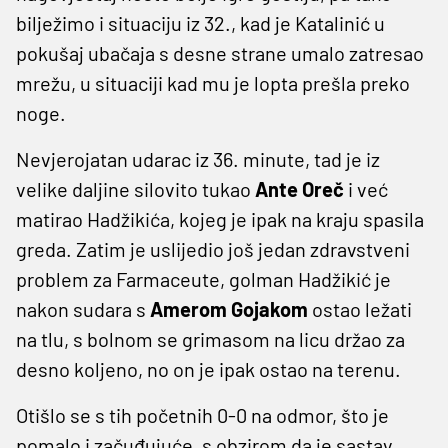
bilježimo i situaciju iz 32., kad je Katalinić u
pokušaj ubačaja s desne strane umalo zatresao
mrežu, u situaciji kad mu je lopta prešla preko
noge.
Nevjerojatan udarac iz 36. minute, tad je iz
velike daljine silovito tukao
Ante Oreč
i već
matirao Hadžikića, kojeg je ipak na kraju spasila
greda. Zatim je uslijedio još jedan zdravstveni
problem za Farmaceute, golman Hadžikić je
nakon sudara s
Amerom Gojakom
ostao ležati
na tlu, s bolnom se grimasom na licu držao za
desno koljeno, no on je ipak ostao na terenu.
Otišlo se s tih početnih 0-0 na odmor, što je
pomalo i začuđujuće, s obzirom da je sastav