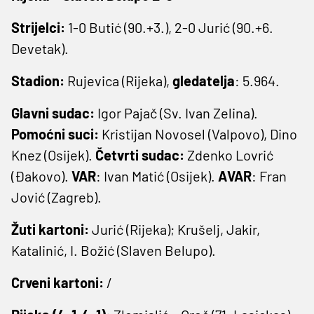
Strijelci:
1-0 Butić (90.+3.), 2-0 Jurić (90.+6.
Devetak).
Stadion:
Rujevica (Rijeka),
gledatelja
: 5.964.
Glavni sudac:
Igor Pajač (Sv. Ivan Zelina).
Pomoćni suci:
Kristijan Novosel (Valpovo), Dino
Knez (Osijek).
Četvrti sudac:
Zdenko Lovrić
(Đakovo).
VAR
: Ivan Matić (Osijek).
AVAR
: Fran
Jović (Zagreb).
Žuti kartoni:
Jurić (Rijeka); Krušelj, Jakir,
Katalinić, I. Božić (Slaven Belupo).
Crveni kartoni:
/