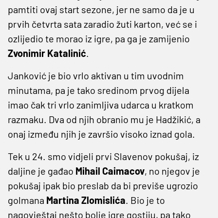
pamtiti ovaj start sezone, jer ne samo da je u
prvih četvrta sata zaradio žuti karton, već se i
ozlijedio te morao iz igre, pa ga je zamijenio
Zvonimir Katalinić
.
Janković je bio vrlo aktivan u tim uvodnim
minutama, pa je tako sredinom prvog dijela
imao čak tri vrlo zanimljiva udarca u kratkom
razmaku. Dva od njih obranio mu je Hadžikić, a
onaj između njih je završio visoko iznad gola.
Tek u 24. smo vidjeli prvi Slavenov pokušaj, iz
daljine je gađao
Mihail Caimacov
, no njegov je
pokušaj ipak bio preslab da bi previše ugrozio
golmana
Martina Zlomislića
. Bio je to
nagovještaj nešto bolje igre gostiju, pa tako