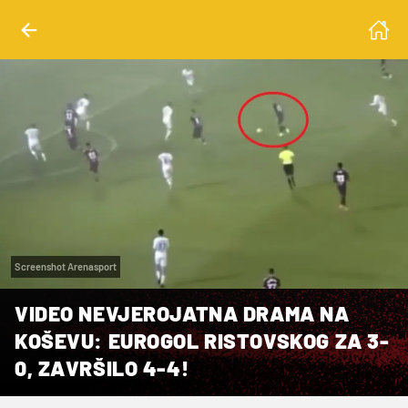
Screenshot Arenasport
VIDEO NEVJEROJATNA DRAMA NA
KOŠEVU: EUROGOL RISTOVSKOG ZA 3-
0, ZAVRŠILO 4-4!