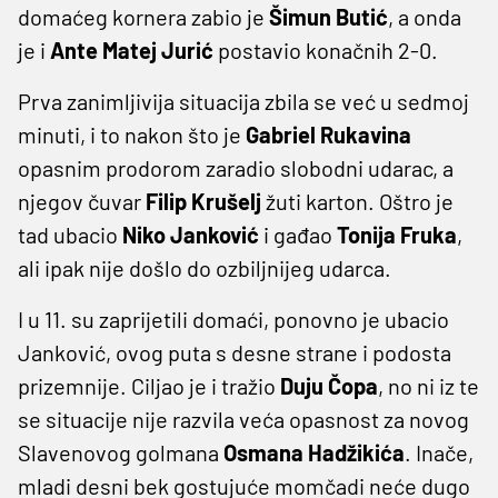
domaćeg kornera zabio je
Šimun Butić
, a onda
je i
Ante Matej Jurić
postavio konačnih 2-0.
Prva zanimljivija situacija zbila se već u sedmoj
minuti, i to nakon što je
Gabriel Rukavina
opasnim prodorom zaradio slobodni udarac, a
njegov čuvar
Filip Krušelj
žuti karton. Oštro je
tad ubacio
Niko Janković
i gađao
Tonija Fruka
,
ali ipak nije došlo do ozbiljnijeg udarca.
I u 11. su zaprijetili domaći, ponovno je ubacio
Janković, ovog puta s desne strane i podosta
prizemnije. Ciljao je i tražio
Duju Čopa
, no ni iz te
se situacije nije razvila veća opasnost za novog
Slavenovog golmana
Osmana Hadžikića
. Inače,
mladi desni bek gostujuće momčadi neće dugo