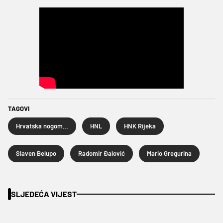
TAGOVI
Hrvatska nogometna liga
HNL
HNK Rijeka
Slaven Belupo
Radomir Đalović
Mario Gregurina
SLJEDEĆA VIJEST