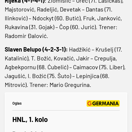
Rijeka (4-1-4-1)
: Zlomislić – Oreč (71. Lasickas),
Majstorović, Radeljić, Devetak – Dantas (71.
Ilinković) – Ndockyt (60. Butić), Fruk, Janković,
Rukavina (31. Gojak) – Čop (60. Jurić). Trener:
Radomir Đalović.
Slaven Belupo (4-2-3-1):
Hadžikić – Krušelj (17.
Katalinić), T. Božić, Kovačić, Jakir – Crepulja,
Agbekpornu (68. Ćubelić) – Caimacov (75. Liber),
Jagušić, I. Božić (75. Šuto) – Lepinjica (68.
Mitrović). Trener: Mario Gregurina.
Oglas
HNL, 1. kolo