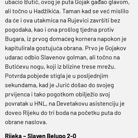
ubacio Butić, ovog je puta Gojak gađao glavom,
ali točno u Hadžikića. Taman kad se već mislilo
da će i ova utakmica na Rujevici završiti bez
pogodaka, kao i ona prošlog tjedna protiv
Bugara, iz prvog domaćeg kornera napokon je
kapitulirala gostujuća obrana. Prvo je Gojakov
udarac odbio Slavenov golman, ali točno na
Butićevu nogu, koji iz blizine trese mrežu.
Potvrda pobjede stigla je u posljednjim
sekundama, kad je Jurić došao do svojeg
prvijenca i tako pogotkom obilježio svoj
povratak u HNL, na Devetakovu asistenciju je
doveo Rijeku do tri boda na početku puta do
obrane naslova.
Rijeka – Slaven Belupo 2-0