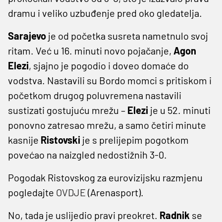
dramu i veliko uzbuđenje pred oko gledatelja.
Sarajevo
je od početka susreta nametnulo svoj
ritam. Već u 16. minuti novo pojačanje,
Agon
Elezi
, sjajno je pogodio i doveo domaće do
vodstva. Nastavili su Bordo momci s pritiskom i
početkom drugog poluvremena nastavili
sustizati gostujuću mrežu –
Elezi
je u 52. minuti
ponovno zatresao mrežu, a samo četiri minute
kasnije
Ristovski
je s prelijepim pogotkom
povećao na naizgled nedostižnih 3-0.
Pogodak Ristovskog za eurovizijsku razmjenu
pogledajte
OVDJE
(Arenasport).
No, tada je uslijedio pravi preokret.
Radnik
se