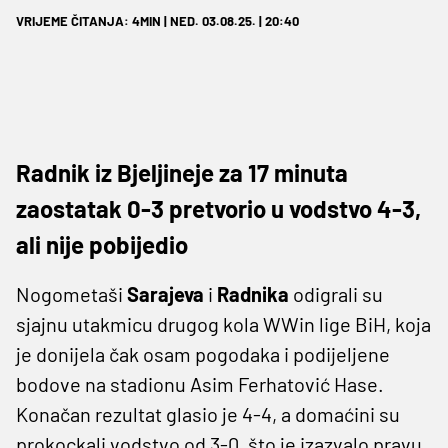
VRIJEME ČITANJA: 4MIN | NED. 03.08.25. | 20:40
Radnik iz Bjeljineje za 17 minuta
zaostatak 0-3 pretvorio u vodstvo 4-3,
ali nije pobijedio
Nogometaši
Sarajeva
i
Radnika
odigrali su
sjajnu utakmicu drugog kola WWin lige BiH, koja
je donijela čak osam pogodaka i podijeljene
bodove na stadionu Asim Ferhatović Hase.
Konačan rezultat glasio je 4-4, a domaćini su
prokockali vodstvo od 3-0, što je izazvalo pravu