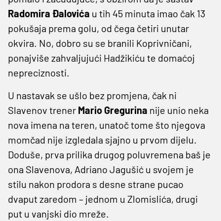
Radomira Đalovića
u tih 45 minuta imao čak 13
pokušaja prema golu, od čega četiri unutar
okvira. No, dobro su se branili Koprivničani,
ponajviše zahvaljujući Hadžikiću te domaćoj
nepreciznosti.
U nastavak se ušlo bez promjena, čak ni
Slavenov trener
Mario Gregurina
nije unio neka
nova imena na teren, unatoč tome što njegova
momčad nije izgledala sjajno u prvom dijelu.
Doduše, prva prilika drugog poluvremena baš je
ona Slavenova, Adriano Jagušić u svojem je
stilu nakon prodora s desne strane pucao
dvaput zaredom – jednom u Zlomislića, drugi
put u vanjski dio mreže.