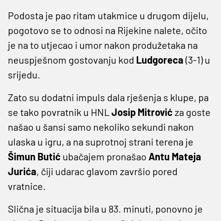
Podosta je pao ritam utakmice u drugom dijelu,
pogotovo se to odnosi na Rijekine nalete, očito
je na to utjecao i umor nakon produžetaka na
neuspješnom gostovanju kod
Ludgoreca
(3-1)
u
srijedu.
Zato su dodatni impuls dala rješenja s klupe, pa
se tako povratnik u HNL
Josip Mitrović
za goste
našao u šansi samo nekoliko sekundi nakon
ulaska u igru, a na suprotnoj strani terena je
Šimun Butić
ubačajem pronašao
Antu Mateja
Jurića
, čiji udarac glavom završio pored
vratnice.
Slična je situacija bila u 83. minuti, ponovno je