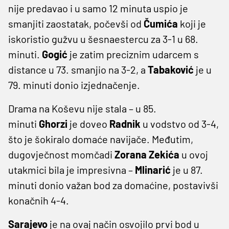
nije predavao i u samo 12 minuta uspio je
smanjiti zaostatak, počevši od
Čumića
koji je
iskoristio gužvu u šesnaestercu za 3-1 u 68.
minuti.
Gogić
je zatim preciznim udarcem s
distance u 73. smanjio na 3-2, a
Tabaković
je u
79. minuti donio izjednačenje.
Drama na Koševu nije stala – u 85.
minuti
Ghorzi
je doveo
Radnik
u vodstvo od 3-4,
što je šokiralo domaće navijače. Međutim,
dugovječnost momčadi
Zorana Zekića
u ovoj
utakmici bila je impresivna –
Mlinarić
je u 87.
minuti donio važan bod za domaćine, postavivši
konačnih 4-4.
Sarajevo
je na ovaj način osvojilo prvi bod u