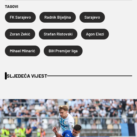
TAGOVI
FK Sarajevo
Radnik Bijeljina
Sarajevo
Zoran Zekić
Stefan Ristovski
Agon Elezi
Mihael Mlinarić
BiH Premijer liga
SLJEDEĆA VIJEST