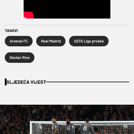
TAGOVI
Arsenal FC
Real Madrid
UEFA Liga prvaka
Declan Rice
SLJEDEĆA VIJEST