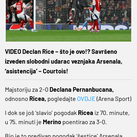
VIDEO Declan Rice – što je ovo!? Savršeno
izveden slobodni udarac veznjaka Arsenala,
‘asistencija’ – Courtois!
Majstoriju za 2-0
Declana Pernanbucana,
odnosno
Ricea,
pogledajte
OVDJE
(Arena Sport)
I dok se još 'slavio' pogodak
Ricea
iz 70. minute,
u 75. minuti je
Merino
poentirao za 3-0.
Bio je to predivan pogodak 'šestice' Arsenala