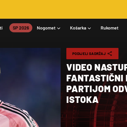
ti
SP 2026
Nogomet
Košarka
Rukomet
PODIJELI SADRŽAJ
VIDEO NASTUP
FANTASTIČNI
PARTIJOM ODV
ISTOKA