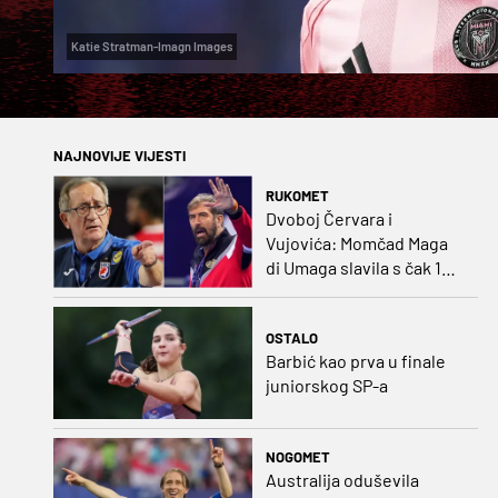
Katie Stratman-Imagn Images
NAJNOVIJE VIJESTI
RUKOMET
Dvoboj Červara i
Vujovića: Momčad Maga
di Umaga slavila s čak 12
golova razlike
OSTALO
Barbić kao prva u finale
juniorskog SP-a
NOGOMET
Australija oduševila