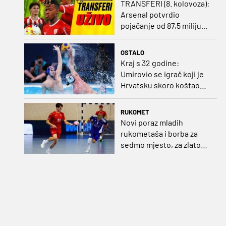
TRANSFERI (8. kolovoza):
Arsenal potvrdio
pojačanje od 87,5 milijuna
eura, Benfica prihvatila
dvije ponude za Ivanovića
OSTALO
Kraj s 32 godine:
Umirovio se igrač koji je
Hrvatsku skoro koštao
svjetskog zlata
RUKOMET
Novi poraz mladih
rukometaša i borba za
sedmo mjesto, za zlato
se bore Slovenci i
Nijemci