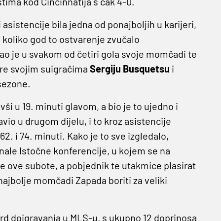
ostima kod Cincinnatija s čak 4-0.
sistencije bila jedna od ponajboljih u karijeri,
, koliko god to ostvarenje zvučalo
ao je u svakom od četiri gola svoje momčadi te
jere svojim suigračima
Sergiju Busquetsu
i
 sezone.
i u 19. minuti glavom, a bio je to ujedno i
io u drugom dijelu, i to kroz asistencije
 62. i 74. minuti. Kako je to sve izgledalo,
nale Istočne konferencije, u kojem se na
 je ove subote, a pobjednik te utakmice plasirat
najbolje momčadi Zapada boriti za veliki
ord doigravanja u MLS-u, s ukupno 12 doprinosa