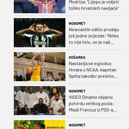
Modrića: "Lijepo je vidjeti
toliko hrvatskih navijača"
NOGOMET
Newcastle odbio prodaju
još jedne zvijezde: "Nitko
to nije htio, on je naš
kapetan"
KOŠARKA
Nastavlja se egzodus
Hrvata u NCAA, kapetan
Splita također preletio
Atlantik
NOGOMET
VIDEO Dinamo objavio
potvrdu velikog posla:
Mladi Francuz iz PSG-a
zadužio dres Plavih!
NOGOMET