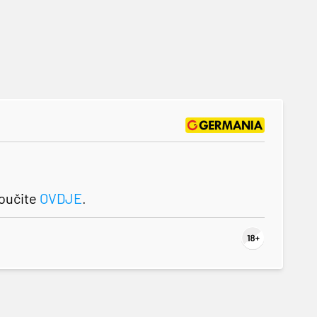
roučite
OVDJE
.