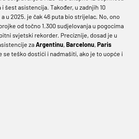
 šest asistencija. Također, u zadnjih 10
 a u 2025. je čak 46 puta bio strijelac. No, ono
o brojke od točno 1.300 sudjelovanja u pogocima
itni svjetski rekorder. Preciznije, dosad je u
asistencije za
Argentinu
,
Barcelonu
,
Paris
e se teško dostići i nadmašiti, ako je to uopće i