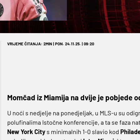
VRIJEME ČITANJA: 2MIN | PON. 24.11.25. | 09:20
Momčad iz Miamija na dvije je pobjede o
U noći s nedjelje na ponedjeljak, u MLS-u su odig
polufinalima Istočne konferencije, a ta se faza n
New York City
s minimalnih 1-0 slavio kod
Philad