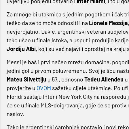
uvjerljivu pobjedu ostvario i
Inter Miami
, i to u g
Za mnoge bi utakmica s jednim pogotkom i čak tri a
teško da se to može odnositi i na
Lionela Messija
nevjerojatno. Dakle, argentinski veteran sudjelov
tako ušao u finale Istoka, a usput i produljio kari
Jordiju Albi
, koji su već najavili oproštaj na kraju
Messi je baš i prvi načeo mrežu domaćina, pogodivš
jedini gol u prvom poluvremenu. Svoj je šou nastav
Mateu Silvettiju
u 57., odnosno
Tedeu Allendeu
u
provjerite u
OVOM
sažetku cijele utakmice. Polufi
Floridi sastaju Inter i New York City na rasporedu
će se u finale MLS-doigravanja, gdje će se protiv 
naslov.
Tako je argentinski čarobnjak postavio i novi rek