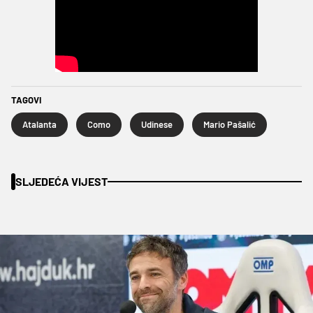
TAGOVI
Atalanta
Como
Udinese
Mario Pašalić
SLJEDEĆA VIJEST