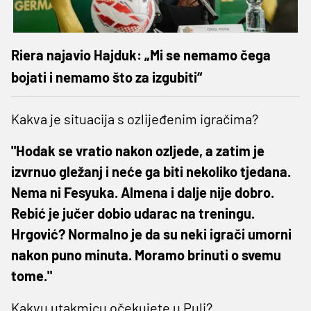
Riera najavio Hajduk: „Mi se nemamo čega
bojati i nemamo što za izgubiti“
Kakva je situacija s ozlijeđenim igračima?
"Hodak se vratio nakon ozljede, a zatim je
izvrnuo gležanj i neće ga biti nekoliko tjedana.
Nema ni Fesyuka. Almena i dalje nije dobro.
Rebić je jučer dobio udarac na treningu.
Hrgović? Normalno je da su neki igrači umorni
nakon puno minuta. Moramo brinuti o svemu
tome."
Kakvu utakmicu očekujete u Puli?