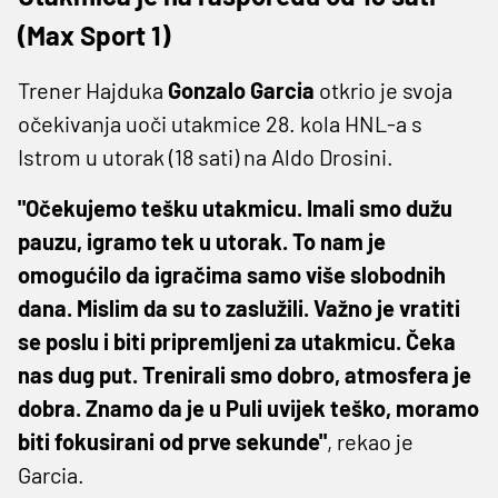
(Max Sport 1)
Trener Hajduka
Gonzalo
Garcia
otkrio je svoja
očekivanja uoči utakmice 28. kola HNL-a s
Istrom u utorak (18 sati) na Aldo Drosini.
"Očekujemo tešku utakmicu. Imali smo dužu
pauzu, igramo tek u utorak. To nam je
omogućilo da igračima samo više slobodnih
dana. Mislim da su to zaslužili. Važno je vratiti
se poslu i biti pripremljeni za utakmicu. Čeka
nas dug put. Trenirali smo dobro, atmosfera je
dobra. Znamo da je u Puli uvijek teško, moramo
biti fokusirani od prve sekunde"
, rekao je
Garcia.