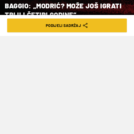
BAGGIO: „MODRIĆ? MOŽE JOŠ IGRATI
TRI ILI ČETIRI GODINE“
PODIJELI SADRŽAJ
VRIJEME ČITANJA: 2MIN | PON. 06.04.26. | 16:58
Ističe kako se vijek trajanja
nogometaša znatno produžio
Bivši talijanski nogometaš
Dino Baggio
rekao je
u ponedjeljak u intervjuu španjolskim novinama
AS da bi 40-godišnji
Luka Modrić
mogao
odigrati još nekoliko godina u Milanu jer se