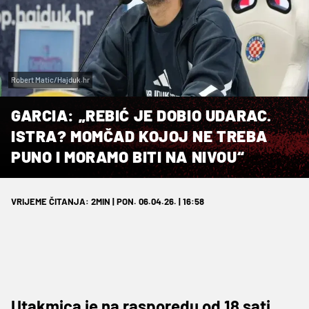
Robert Matic/Hajduk.hr
GARCIA: „REBIĆ JE DOBIO UDARAC.
ISTRA? MOMČAD KOJOJ NE TREBA
PUNO I MORAMO BITI NA NIVOU“
VRIJEME ČITANJA: 2MIN | PON. 06.04.26. | 16:58
Utakmica je na rasporedu od 18 sati