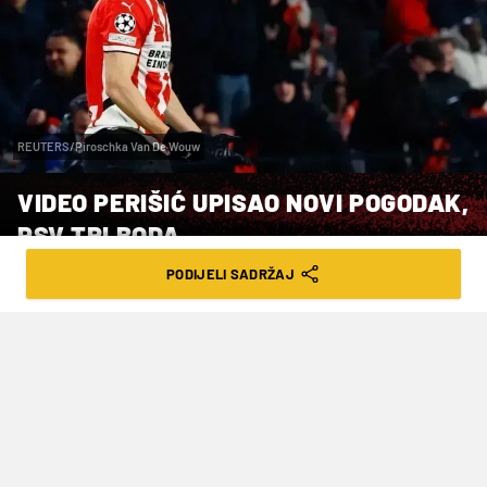
REUTERS/Piroschka Van De Wouw
VIDEO PERIŠIĆ UPISAO NOVI POGODAK,
PSV TRI BODA
PODIJELI SADRŽAJ
VRIJEME ČITANJA: 2MIN | SUB. 28.02.26. | 21:22
Peti je ovo prvenstveni pogodak