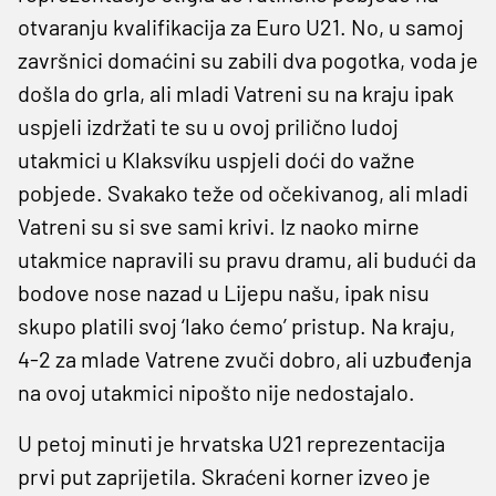
otvaranju kvalifikacija za Euro U21. No, u samoj
završnici domaćini su zabili dva pogotka, voda je
došla do grla, ali mladi Vatreni su na kraju ipak
uspjeli izdržati te su u ovoj prilično ludoj
utakmici u Klaksvíku uspjeli doći do važne
pobjede. Svakako teže od očekivanog, ali mladi
Vatreni su si sve sami krivi. Iz naoko mirne
utakmice napravili su pravu dramu, ali budući da
bodove nose nazad u Lijepu našu, ipak nisu
skupo platili svoj ‘lako ćemo’ pristup. Na kraju,
4-2 za mlade Vatrene zvuči dobro, ali uzbuđenja
na ovoj utakmici nipošto nije nedostajalo.
U petoj minuti je hrvatska U21 reprezentacija
prvi put zaprijetila. Skraćeni korner izveo je