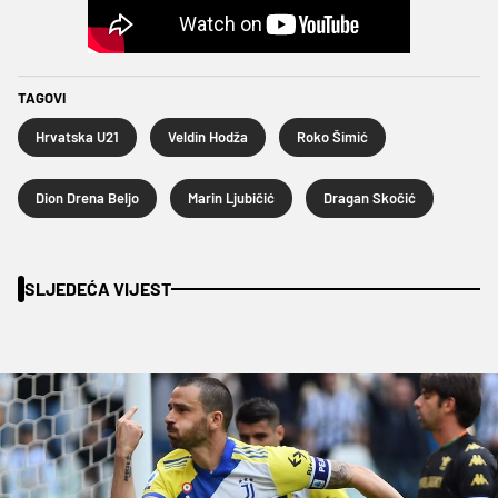
TAGOVI
Hrvatska U21
Veldin Hodža
Roko Šimić
Dion Drena Beljo
Marin Ljubičić
Dragan Skočić
SLJEDEĆA VIJEST