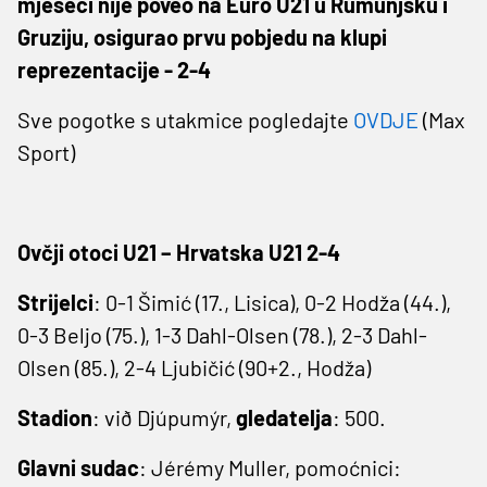
mjeseci nije poveo na Euro U21 u Rumunjsku i
Gruziju, osigurao prvu pobjedu na klupi
reprezentacije - 2-4
Sve pogotke s utakmice pogledajte
OVDJE
(Max
Sport)
Ovčji otoci U21 – Hrvatska U21 2-4
Strijelci
: 0-1 Šimić (17., Lisica), 0-2 Hodža (44.),
0-3 Beljo (75.), 1-3 Dahl-Olsen (78.), 2-3 Dahl-
Olsen (85.), 2-4 Ljubičić (90+2., Hodža)
Stadion
: við Djúpumýr,
gledatelja
: 500.
Glavni sudac
: Jérémy Muller, pomoćnici: