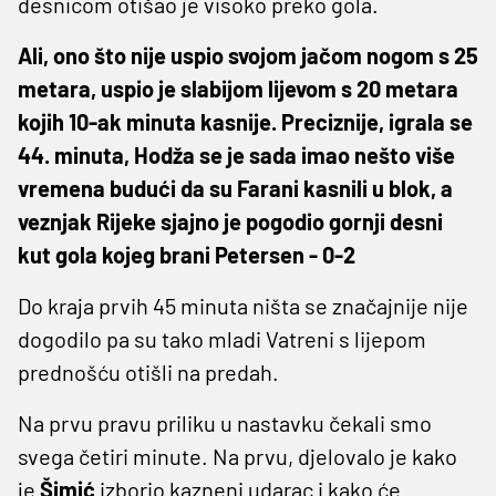
desnicom otišao je visoko preko gola.
Ali, ono što nije uspio svojom jačom nogom s 25
metara, uspio je slabijom lijevom s 20 metara
kojih 10-ak minuta kasnije. Preciznije, igrala se
44. minuta, Hodža se je sada imao nešto više
vremena budući da su Farani kasnili u blok, a
veznjak Rijeke sjajno je pogodio gornji desni
kut gola kojeg brani Petersen - 0-2
Do kraja prvih 45 minuta ništa se značajnije nije
dogodilo pa su tako mladi Vatreni s lijepom
prednošću otišli na predah.
Na prvu pravu priliku u nastavku čekali smo
svega četiri minute. Na prvu, djelovalo je kako
je
Šimić
izborio kazneni udarac i kako će