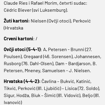
Claude Ries i Rafael Morim, četvrti sudac:
Cédric Biever (svi Luksemburg).
Žuti kartoni:
Nielsen (Ovčji otoci), Perković
(Hrvatska
Crveni kartoni
: /
Ovčji otoci (5-4-1)
: A
.
Petersen - Brunni (27.
Poulsen), Oregaard (46. Sorensen), Johannesen,
Rusborg (76. Dahl-Olsen), Dam - Bardjarson, B.
Petersen, Mneney, Samuelsen - J. Nielsen.
Hrvatska (4-4-2):
Čavlina – Bukvić, Katinić,
Tikvić, Perković (81. Ljubičić) – Lisica (72. Soldo),
Sigur, Hodža, Biuk – Šimić (81. Vidović), Beljo (81.
Ivanović)