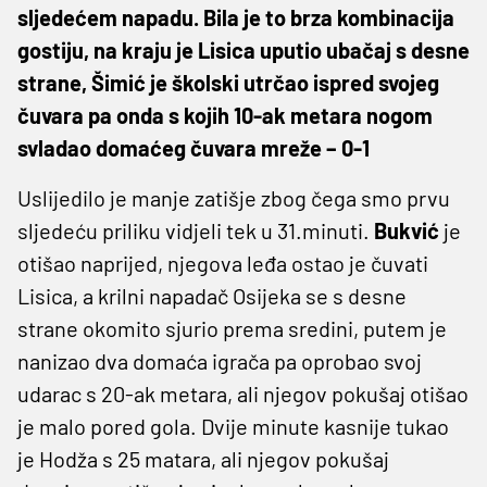
sljedećem napadu. Bila je to brza kombinacija
gostiju, na kraju je Lisica uputio ubačaj s desne
strane, Šimić je školski utrčao ispred svojeg
čuvara pa onda s kojih 10-ak metara nogom
svladao domaćeg čuvara mreže – 0-1
Uslijedilo je manje zatišje zbog čega smo prvu
sljedeću priliku vidjeli tek u 31.minuti.
Bukvić
je
otišao naprijed, njegova leđa ostao je čuvati
Lisica, a krilni napadač Osijeka se s desne
strane okomito sjurio prema sredini, putem je
nanizao dva domaća igrača pa oprobao svoj
udarac s 20-ak metara, ali njegov pokušaj otišao
je malo pored gola. Dvije minute kasnije tukao
je Hodža s 25 matara, ali njegov pokušaj