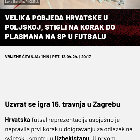
Luka Batelic/PIXSELL
VELIKA POBJEDA HRVATSKE U
POLJSKOJ, STIGLI NA KORAK DO
PLASMANA NA SP U FUTSALU
VRIJEME ČITANJA: 1MIN | PET. 12.04.24. | 20:17
Uzvrat se igra 16. travnja u Zagrebu
Hrvatska
futsal reprezentacija uspješno je
napravila prvi korak u doigravanju za odlazak na
svjetsku smotru u
Uzbekistanu
. U prvom