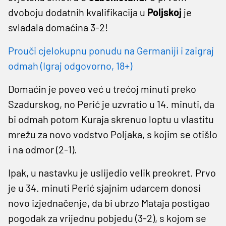
dvoboju dodatnih kvalifikacija u
Poljskoj
je
svladala domaćina 3-2!
Prouči cjelokupnu ponudu na Germaniji i zaigraj
odmah (Igraj odgovorno, 18+)
Domaćin je poveo već u trećoj minuti preko
Szadurskog, no Perić je uzvratio u 14. minuti, da
bi odmah potom Kuraja skrenuo loptu u vlastitu
mrežu za novo vodstvo Poljaka, s kojim se otišlo
i na odmor (2-1).
Ipak, u nastavku je uslijedio velik preokret. Prvo
je u 34. minuti Perić sjajnim udarcem donosi
novo izjednačenje, da bi ubrzo Mataja postigao
pogodak za vrijednu pobjedu (3-2), s kojom se