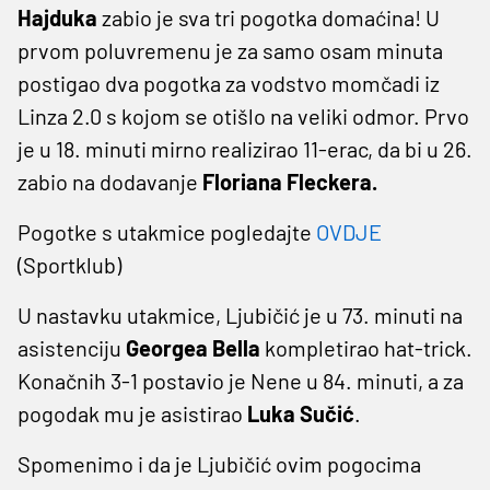
Hajduka
zabio je sva tri pogotka domaćina! U
prvom poluvremenu je za samo osam minuta
postigao dva pogotka za vodstvo momčadi iz
Linza 2.0 s kojom se otišlo na veliki odmor. Prvo
je u 18. minuti mirno realizirao 11-erac, da bi u 26.
zabio na dodavanje
Floriana Fleckera.
Pogotke s utakmice pogledajte
OVDJE
(Sportklub)
U nastavku utakmice, Ljubičić je u 73. minuti na
asistenciju
Georgea Bella
kompletirao hat-trick.
Konačnih 3-1 postavio je Nene u 84. minuti, a za
pogodak mu je asistirao
Luka Sučić
.
Spomenimo i da je Ljubičić ovim pogocima