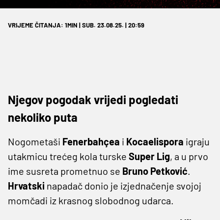
VRIJEME ČITANJA: 1MIN | SUB. 23.08.25. | 20:59
Njegov pogodak vrijedi pogledati
nekoliko puta
Nogometaši
Fenerbahçea
i
Kocaelispora
igraju
utakmicu trećeg kola turske
Super Lig
, a u prvo
ime susreta prometnuo se
Bruno Petković
.
Hrvatski
napadač donio je izjednačenje svojoj
momčadi iz krasnog slobodnog udarca.