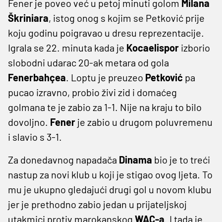
Fener je poveo već u petoj minuti golom
Milana
Škriniara
, istog onog s kojim se Petković prije
koju godinu poigravao u dresu reprezentacije.
Igrala se 22. minuta kada je
Kocaelispor
izborio
slobodni udarac 20-ak metara od gola
Fenerbahçea
. Loptu je preuzeo
Petković
pa
pucao izravno, probio živi zid i domaćeg
golmana te je zabio za 1-1. Nije na kraju to bilo
dovoljno.
Fener
je zabio u drugom poluvremenu
i slavio s 3-1.
Za donedavnog napadača
Dinama
bio je to treći
nastup za novi klub u koji je stigao ovog ljeta. To
mu je ukupno gledajući drugi gol u novom klubu
jer je prethodno zabio jedan u prijateljskoj
utakmici protiv marokanskog
WAC-a
. I tada je