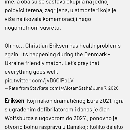
ime, a oba su se sastava okupila na jednoj
polovici terena, zagrljena, u atmosferi koja je
više nalikovala komemoraciji nego
nogometnom susretu.
Oh no... Christian Eriksen has health problems
again. It's happening during the Denmark -
Ukraine friendly match. Let's pray that
everything goes well.
pic.twitter.com/jvD6OIPaLV
— Rate from StavRate.com (@AlotamSasha)
June 7, 2026
Eriksen
, koji nakon dramatičnog Eura 2021. igra
s ugrađenim defibrilatorom i danas je član
Wolfsburga s ugovorom do 2027., ponovno je
otvorio bolnu raspravu u Danskoj: koliko daleko