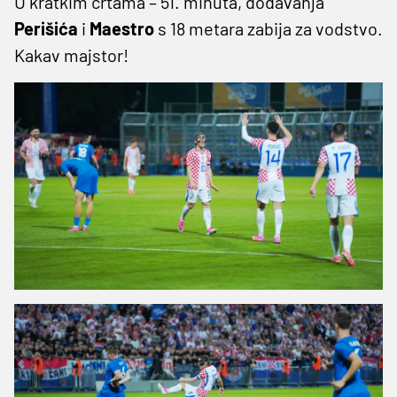
U kratkim crtama – 51. minuta, dodavanja
Perišića
i
Maestro
s 18 metara zabija za vodstvo.
Kakav majstor!