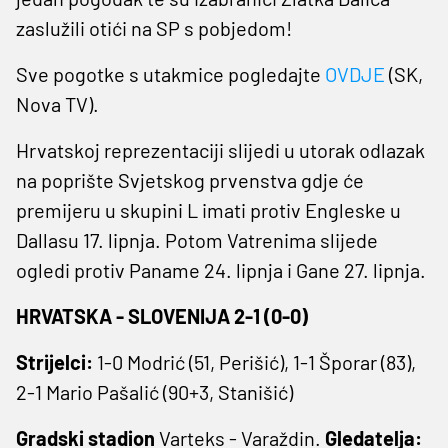
zaslužili otići na SP s pobjedom!
Sve pogotke s utakmice pogledajte
OVDJE
(SK,
Nova TV).
Hrvatskoj reprezentaciji slijedi u utorak odlazak
na poprište Svjetskog prvenstva gdje će
premijeru u skupini L imati protiv Engleske u
Dallasu 17. lipnja. Potom Vatrenima slijede
ogledi protiv Paname 24. lipnja i Gane 27. lipnja.
HRVATSKA - SLOVENIJA 2-1 (0-0)
Strijelci:
1-0 Modrić (51, Perišić), 1-1 Šporar (83),
2-1 Mario Pašalić (90+3, Stanišić)
Gradski stadion
Varteks - Varaždin.
Gledatelja: