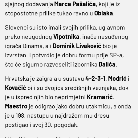
sjajnog dodavanja
Marca Pašalića
, koji je iz
stopostotne prilike tukao ravno u
Oblaka
.
Slovenci su isto imali svojih prilika, uglavnom
preko neugodnog
Vipotnika
, inače nesuđenog
igrača Dinama, ali
Dominik Livaković
bio je
izvrstan. I potvrdio je dobru formu prije SP-a,
što će sigurno razveseliti izbornika
Dalića
.
Hrvatska je zaigrala u sustavu
4-2-3-1, Modrić
i
Kovačić
bili su dvojica središnjih veznjaka, dok
je u ispred njih bio neprimjetni
Kramarić
.
Maestro
je odigrao jako dobru utakmicu, a onda
je u 198. nastupu u najdražem mu dresu
postigao i svoj 30. pogodak.