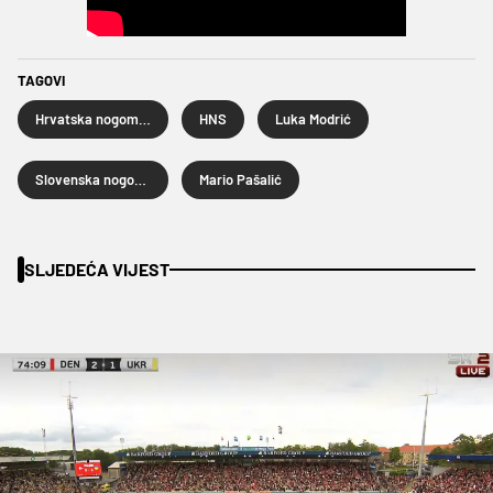
TAGOVI
Hrvatska nogometna reprezentacija
HNS
Luka Modrić
Slovenska nogometna reprezentacija
Mario Pašalić
SLJEDEĆA VIJEST