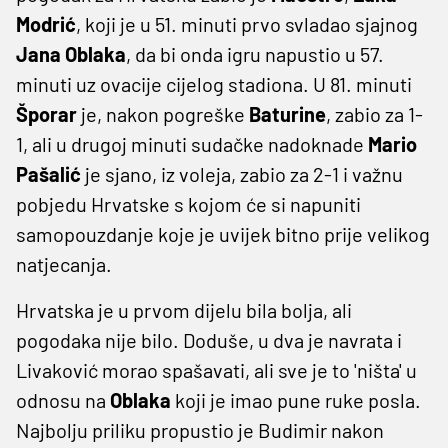
Modrić
, koji je u 51. minuti prvo svladao sjajnog
Jana Oblaka
, da bi onda igru napustio u 57.
minuti uz ovacije cijelog stadiona. U 81. minuti
Šporar
je, nakon pogreške
Baturine
, zabio za 1-
1, ali u drugoj minuti sudačke nadoknade
Mario
Pašalić
je sjano, iz voleja, zabio za 2-1 i važnu
pobjedu Hrvatske s kojom će si napuniti
samopouzdanje koje je uvijek bitno prije velikog
natjecanja.
Hrvatska je u prvom dijelu bila bolja, ali
pogodaka nije bilo. Doduše, u dva je navrata i
Livaković morao spašavati, ali sve je to 'ništa' u
odnosu na
Oblaka
koji je imao pune ruke posla.
Najbolju priliku propustio je Budimir nakon