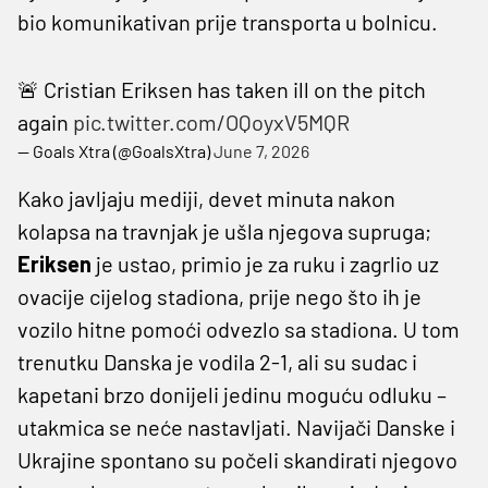
bio komunikativan prije transporta u bolnicu.
🚨 Cristian Eriksen has taken ill on the pitch
again
pic.twitter.com/OQoyxV5MQR
— Goals Xtra (@GoalsXtra)
June 7, 2026
Kako javljaju mediji, devet minuta nakon
kolapsa na travnjak je ušla njegova supruga;
Eriksen
je ustao, primio je za ruku i zagrlio uz
ovacije cijelog stadiona, prije nego što ih je
vozilo hitne pomoći odvezlo sa stadiona. U tom
trenutku Danska je vodila 2-1, ali su sudac i
kapetani brzo donijeli jedinu moguću odluku –
utakmica se neće nastavljati. Navijači Danske i
Ukrajine spontano su počeli skandirati njegovo