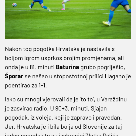
Nakon tog pogotka Hrvatska je nastavila s
boljom igrom usprkos brojim promjenama, ali
onda je u 81. minuti
Baturina
grubo pogriješio,
Šporar
se našao u stopostotnoj prilici i lagano je
poentirao za 1-1.
Iako su mnogi vjerovali da je 'to to', u Varaždinu
je zasvirao radio. U 90+3. minuti. Sjajan
pogodak, iz voleja, koji je zapravo i pravedan.
Jer, Hrvatska je i bila bolja od Slovenije za taj
jedan pogodak te su izabranici Zlatka Dalića