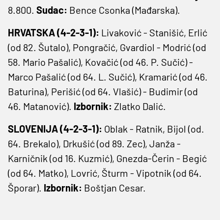
8.800.
Sudac:
Bence Csonka (Mađarska).
HRVATSKA (4-2-3-1):
Livaković - Stanišić, Erlić
(od 82. Šutalo), Pongračić, Gvardiol - Modrić (od
58. Mario Pašalić), Kovačić (od 46. P. Sučić) -
Marco Pašalić (od 64. L. Sučić), Kramarić (od 46.
Baturina), Perišić (od 64. Vlašić) - Budimir (od
46. Matanović).
Izbornik:
Zlatko Dalić.
SLOVENIJA (4-2-3-1):
Oblak - Ratnik, Bijol (od.
64. Brekalo), Drkušić (od 89. Zec), Janža -
Karničnik (od 16. Kuzmić), Gnezda-Čerin - Begić
(od 64. Matko), Lovrić, Šturm - Vipotnik (od 64.
Šporar).
Izbornik:
Boštjan Cesar.