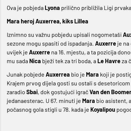
Ova je pobjeda
Lyona
prilično približila Ligi prva
Mara heroj Auxerrea, kiks Lillea
Iznimno su važnu pobjedu upisali nogometaši
Au
sezone mogu spasiti od ispadanja.
Auxerre
je na
uvijek je
Auxerre
na 16. mjestu, a ta pozicija dono
mu sada
Nica
bježi tek za tri boda, a
Le Havre
za č
Junak pobjede
Auxerrea
bio je
Mara
koji je posti
Krajem prvog dijela gosti su ostali s desetoricom 
zaradio
Sbai
, dok gostujući igrač
Van den Boome
jedanaesterac. U 67. minuti je
Mara
bio asistent, 
počasnog gola stigli u 78. kada je
Koyalipou
pogodi