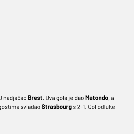
-0 nadjačao
Brest
. Dva gola je dao
Matondo
, a
gostima svladao
Strasbourg
s 2-1. Gol odluke