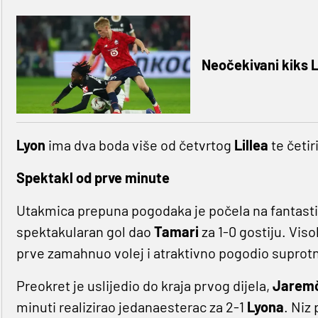
Neočekivani kiks L
Lyon
ima dva boda više od četvrtog
Lillea
te četir
Spektakl od prve minute
Utakmica prepuna pogodaka je počela na fantastič
spektakularan gol dao
Tamari
za 1-0 gostiju. Viso
prve zamahnuo volej i atraktivno pogodio suprotn
Preokret je uslijedio do kraja prvog dijela,
Jarem
minuti realizirao jedanaesterac za 2-1
Lyona
. Niz