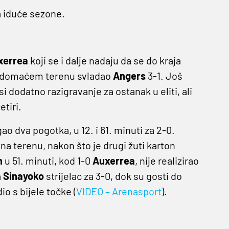
ka iduće sezone.
xerrea
koji se i dalje nadaju da se do kraja
 domaćem terenu svladao
Angers
3-1. Još
si dodatno razigravanje za ostanak u eliti, ali
etiri.
gao dva pogotka, u 12. i 61. minuti za 2-0.
na terenu, nakon što je drugi žuti karton
n
u 51. minuti, kod 1-0
Auxerrea
, nije realizirao
a
Sinayoko
strijelac za 3-0, dok su gosti do
o s bijele točke (
VIDEO – Arenasport
).