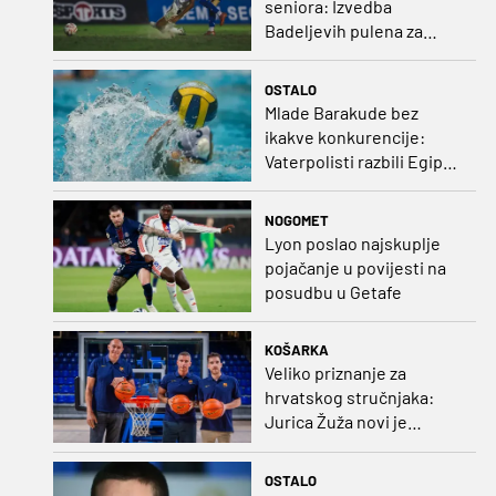
seniora: Izvedba
Badeljevih pulena za
čistu peticu protiv
Bruggea!
OSTALO
Mlade Barakude bez
ikakve konkurencije:
Vaterpolisti razbili Egipat
za polufinale SP-a!
NOGOMET
Lyon poslao najskuplje
pojačanje u povijesti na
posudbu u Getafe
KOŠARKA
Veliko priznanje za
hrvatskog stručnjaka:
Jurica Žuža novi je
pomoćni trener
Barcelone!
OSTALO