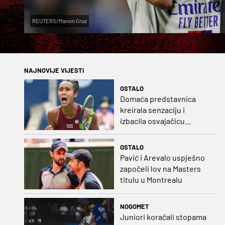
REUTERS/Manon Cruz
NAJNOVIJE VIJESTI
OSTALO
Domaća predstavnica
kreirala senzaciju i
izbacila osvajačicu
Roland Garrosa
OSTALO
Pavić i Arevalo uspješno
započeli lov na Masters
titulu u Montrealu
NOGOMET
Juniori koračali stopama