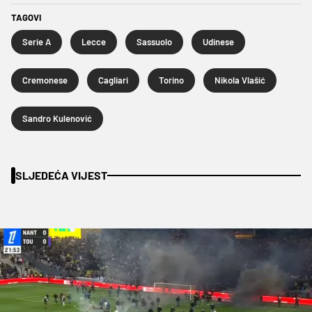
TAGOVI
Serie A
Lecce
Sassuolo
Udinese
Cremonese
Cagliari
Torino
Nikola Vlašić
Sandro Kulenović
SLJEDEĆA VIJEST