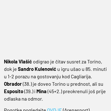
Nikola Vlašić
odigrao je čitav susret za Torino,
dok je
Sandro Kulenović
u igru ušao u 85. minuti
u 1-2 porazu na gostovanju kod Cagliarija.
Obrador
(38.) je doveo Torino u prednost, ali su
Esposito
(39.) i
Mina
(45+2.) preokrenuli još prije
odlaska na odmor.
Pogotke pogledajte
OVDJE
(Arenasport).