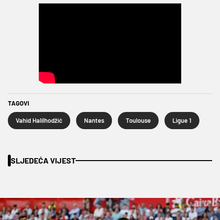
TAGOVI
Vahid Halilhodžić
Nantes
Toulouse
Ligue 1
SLJEDEĆA VIJEST