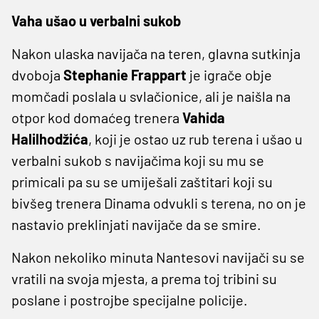
Vaha ušao u verbalni sukob
Nakon ulaska navijača na teren, glavna sutkinja
dvoboja
Stephanie Frappart
je igrače obje
momčadi poslala u svlačionice, ali je naišla na
otpor kod domaćeg trenera
Vahida
Halilhodžića
, koji je ostao uz rub terena i ušao u
verbalni sukob s navijačima koji su mu se
primicali pa su se umiješali zaštitari koji su
bivšeg trenera Dinama odvukli s terena, no on je
nastavio preklinjati navijače da se smire.
Nakon nekoliko minuta Nantesovi navijači su se
vratili na svoja mjesta, a prema toj tribini su
poslane i postrojbe specijalne policije.