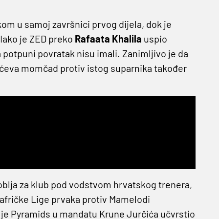
om u samoj završnici prvog dijela, dok je
 Iako je ZED preko
Rafaata Khalila
uspio
 potpuni povratak nisu imali. Zanimljivo je da
rčićeva momčad protiv istog suparnika također
oblja za klub pod vodstvom hrvatskog trenera,
 afričke Lige prvaka protiv Mamelodi
 je Pyramids u mandatu Krune Jurčića učvrstio