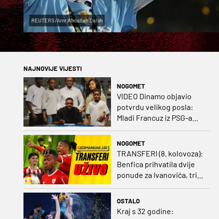
REUTERS/Amr Abdallah Dalsh
NAJNOVIJE VIJESTI
NOGOMET
VIDEO Dinamo objavio
potvrdu velikog posla:
Mladi Francuz iz PSG-a
zadužio dres Plavih!
NOGOMET
TRANSFERI (8. kolovoza):
Benfica prihvatila dvije
ponude za Ivanovića, tri
kluba u borbi za potpis
Šutala
OSTALO
Kraj s 32 godine: