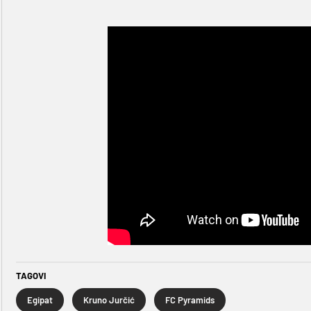
TAGOVI
Egipat
Kruno Jurčić
FC Pyramids