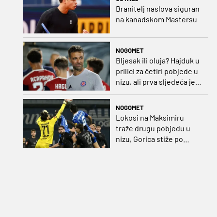
Branitelj naslova siguran
na kanadskom Mastersu
NOGOMET
Bljesak ili oluja? Hajduk u
prilici za četiri pobjede u
nizu, ali prva sljedeća je
najvažnija
NOGOMET
Lokosi na Maksimiru
traže drugu pobjedu u
nizu, Gorica stiže po
iskupljenje i bolje izdanje
nego na otvaranju