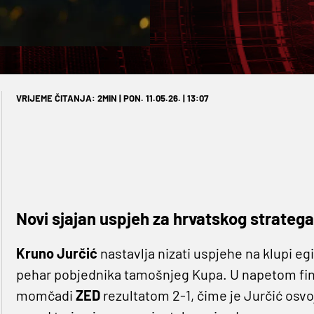
VRIJEME ČITANJA: 2MIN | PON. 11.05.26. | 13:07
Novi sjajan uspjeh za hrvatskog stratega
Kruno Jurčić
nastavlja nizati uspjehe na klupi e
pehar pobjednika tamošnjeg Kupa. U napetom fina
momčadi
ZED
rezultatom 2-1, čime je Jurčić osvoji