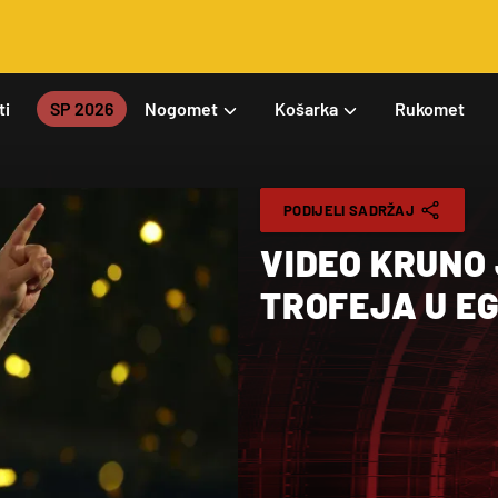
ti
SP 2026
Nogomet
Košarka
Rukomet
PODIJELI SADRŽAJ
VIDEO KRUNO
TROFEJA U E