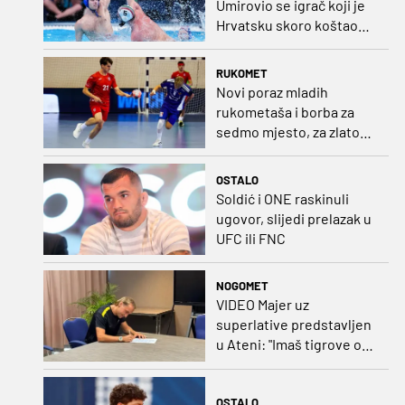
Umirovio se igrač koji je
Hrvatsku skoro koštao
svjetskog zlata
RUKOMET
Novi poraz mladih
rukometaša i borba za
sedmo mjesto, za zlato
se bore Slovenci i
Nijemci
OSTALO
Soldić i ONE raskinuli
ugovor, slijedi prelazak u
UFC ili FNC
NOGOMET
VIDEO Majer uz
superlative predstavljen
u Ateni: "Imaš tigrove oči,
vrlo si inteligentan"
OSTALO