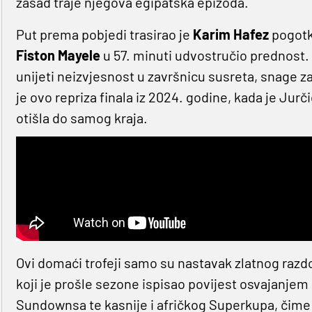
zasad traje njegova egipatska epizoda.
Put prema pobjedi trasirao je
Karim Hafez
pogotk
Fiston Mayele
u 57. minuti udvostručio prednost.
unijeti neizvjesnost u završnicu susreta, snage za
je ovo repriza finala iz 2024. godine, kada je Ju
otišla do samog kraja.
Ovi domaći trofeji samo su nastavak zlatnog razd
koji je prošle sezone ispisao povijest osvajanjem
Sundownsa te kasnije i afričkog Superkupa, čime