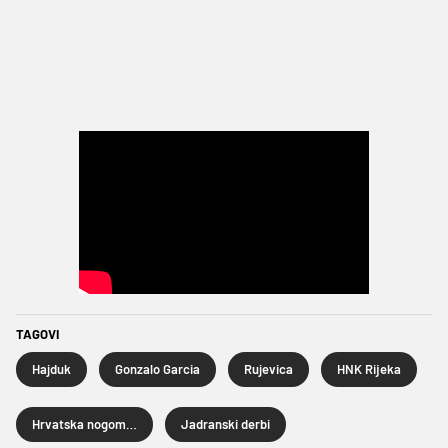
TAGOVI
Hajduk
Gonzalo Garcia
Rujevica
HNK Rijeka
Hrvatska nogometna liga
Jadranski derbi