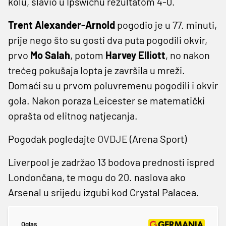
kolu, slavio u Ipswichu rezultatom 4-0.
Trent Alexander-Arnold
pogodio je u 77. minuti,
prije nego što su gosti dva puta pogodili okvir,
prvo
Mo Salah
, potom
Harvey
Elliott
, no nakon
trećeg pokušaja lopta je završila u mreži.
Domaći su u prvom poluvremenu pogodili i okvir
gola. Nakon poraza Leicester se matematički
oprašta od elitnog natjecanja.
Pogodak pogledajte
OVDJE
(Arena Sport)
Liverpool je zadržao 13 bodova prednosti ispred
Londončana, te mogu do 20. naslova ako
Arsenal u srijedu izgubi kod Crystal Palacea.
Oglas