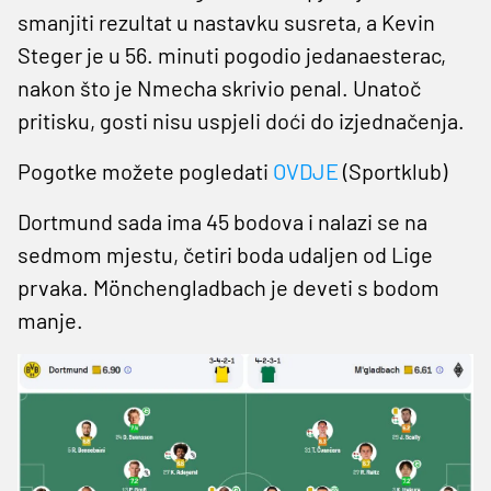
smanjiti rezultat u nastavku susreta, a Kevin
Steger je u 56. minuti pogodio jedanaesterac,
nakon što je Nmecha skrivio penal. Unatoč
pritisku, gosti nisu uspjeli doći do izjednačenja.​
Pogotke možete pogledati
OVDJE
(Sportklub)
Dortmund sada ima 45 bodova i nalazi se na
sedmom mjestu, četiri boda udaljen od Lige
prvaka. Mönchengladbach je deveti s bodom
manje.