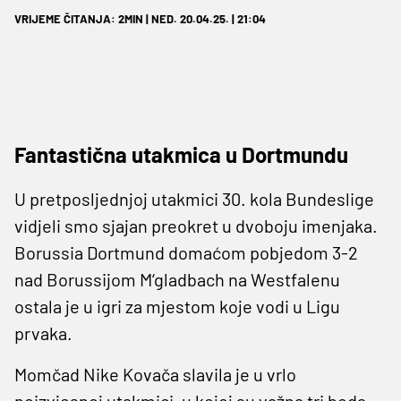
VRIJEME ČITANJA: 2MIN | NED. 20.04.25. | 21:04
Fantastična utakmica u Dortmundu
U pretposljednjoj utakmici 30. kola Bundeslige
vidjeli smo sjajan preokret u dvoboju imenjaka.
Borussia Dortmund domaćom pobjedom 3-2
nad Borussijom M‘gladbach na Westfalenu
ostala je u igri za mjestom koje vodi u Ligu
prvaka.
Momčad Nike Kovača slavila je u vrlo
neizvjesnoj utakmici, u kojoj su važna tri boda