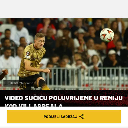
REUTERS/Manon Cruz
VIDEO SUČIĆU POLUVRIJEME U REMIJU
KOD VILLARREALA
PODIJELI SADRŽAJ
VRIJEME ČITANJA: 2MIN | NED. 20.04.25. | 21:04