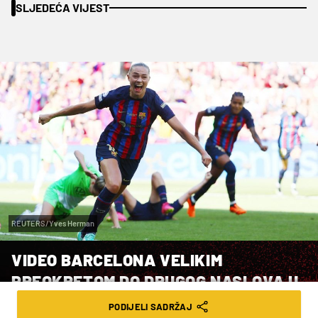
SLJEDEĆA VIJEST
REUTERS/Yves Herman
VIDEO BARCELONA VELIKIM
PREOKRETOM DO DRUGOG NASLOVA U
UEFINOJ LIGI PRVAKINJA
PODIJELI SADRŽAJ