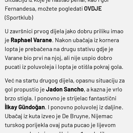
Fernandesa, možete pogledati
OVDJE
(Sportklub)
U završnici prvog dijela jako dobru priliku imao
je
Raphael Varane
. Nakon ubačaja iz kornera
lopta je prebačena na drugu stativu gdje je
Varane bio prvi na njoj, ali nije uspio dobro
pucati iz poluvoleja i lopta je otišla pokraj gola.
Već na startu drugog dijela, opasnu situaciju za
gol propustio je
Jadon Sancho
, a kazna je vrlo
brzo stigla. I ponovno je strijelac fantastični
İlkay Gündoğan
. I ponovno poluvolej iz daljine.
Ubačaj iz kuta izveo je De Bruyne, Nijemac
turskog porijekla ovaj puta pucao je lijevom