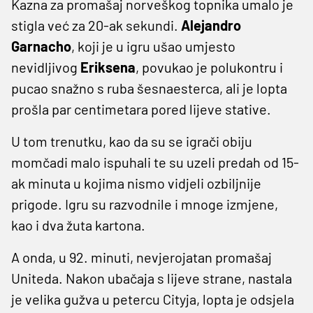
Kazna za promašaj norveškog topnika umalo je
stigla već za 20-ak sekundi.
Alejandro
Garnacho
, koji je u igru ušao umjesto
nevidljivog
Eriksena
, povukao je polukontru i
pucao snažno s ruba šesnaesterca, ali je lopta
prošla par centimetara pored lijeve stative.
U tom trenutku, kao da su se igrači obiju
momčadi malo ispuhali te su uzeli predah od 15-
ak minuta u kojima nismo vidjeli ozbiljnije
prigode. Igru su razvodnile i mnoge izmjene,
kao i dva žuta kartona.
A onda, u 92. minuti, nevjerojatan promašaj
Uniteda. Nakon ubačaja s lijeve strane, nastala
je velika gužva u petercu Cityja, lopta je odsjela