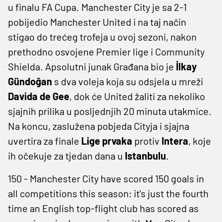
u finalu FA Cupa. Manchester City je sa 2-1
pobijedio Manchester United i na taj način
stigao do trećeg trofeja u ovoj sezoni, nakon
prethodno osvojene Premier lige i Community
Shielda. Apsolutni junak Građana bio je
İlkay
Gündoğan
s dva voleja koja su odsjela u mreži
Davida de Gee
,
dok će United žaliti za nekoliko
sjajnih prilika u posljednjih 20 minuta utakmice.
Na koncu, zaslužena pobjeda Cityja i sjajna
uvertira za finale
Lige prvaka
protiv
Intera
, koje
ih očekuje za tjedan dana u
Istanbulu
.
150 - Manchester City have scored 150 goals in
all competitions this season; it's just the fourth
time an English top-flight club has scored as