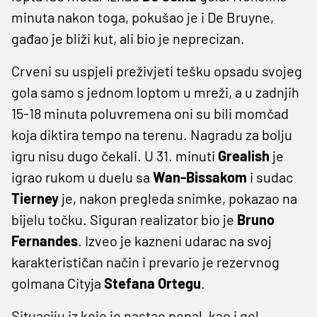
minuta nakon toga, pokušao je i De Bruyne,
gađao je bliži kut, ali bio je neprecizan.
Crveni su uspjeli preživjeti tešku opsadu svojeg
gola samo s jednom loptom u mreži, a u zadnjih
15-18 minuta poluvremena oni su bili momčad
koja diktira tempo na terenu. Nagradu za bolju
igru nisu dugo čekali. U 31. minuti
Grealish
je
igrao rukom u duelu sa
Wan-Bissakom
i sudac
Tierney
je, nakon pregleda snimke, pokazao na
bijelu točku. Siguran realizator bio je
Bruno
Fernandes
. Izveo je kazneni udarac na svoj
karakterističan način i prevario je rezervnog
golmana Cityja
Stefana Ortegu
.
Situaciju iz koje je nastao penal, kao i gol