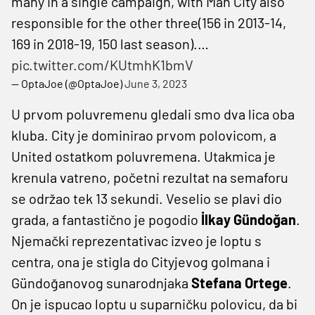
many in a single campaign, with Man City also
responsible for the other three(156 in 2013-14,
169 in 2018-19, 150 last season).…
pic.twitter.com/KUtmhK1bmV
— OptaJoe (@OptaJoe)
June 3, 2023
U prvom poluvremenu gledali smo dva lica oba
kluba. City je dominirao prvom polovicom, a
United ostatkom poluvremena. Utakmica je
krenula vatreno, početni rezultat na semaforu
se održao tek 13 sekundi. Veselio se plavi dio
grada, a fantastično je pogodio
İlkay Gündoğan
.
Njemački reprezentativac izveo je loptu s
centra, ona je stigla do Cityjevog golmana i
Gündoğanovog sunarodnjaka
Stefana Ortege
.
On je ispucao loptu u suparničku polovicu, da bi