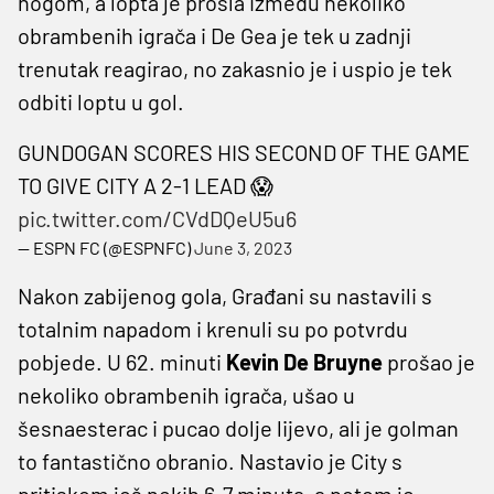
nogom, a lopta je prošla između nekoliko
obrambenih igrača i De Gea je tek u zadnji
trenutak reagirao, no zakasnio je i uspio je tek
odbiti loptu u gol.
GUNDOGAN SCORES HIS SECOND OF THE GAME
TO GIVE CITY A 2-1 LEAD 😱
pic.twitter.com/CVdDQeU5u6
— ESPN FC (@ESPNFC)
June 3, 2023
Nakon zabijenog gola, Građani su nastavili s
totalnim napadom i krenuli su po potvrdu
pobjede. U 62. minuti
Kevin De Bruyne
prošao je
nekoliko obrambenih igrača, ušao u
šesnaesterac i pucao dolje lijevo, ali je golman
to fantastično obranio. Nastavio je City s
pritiskom još nekih 6-7 minuta, a potom je