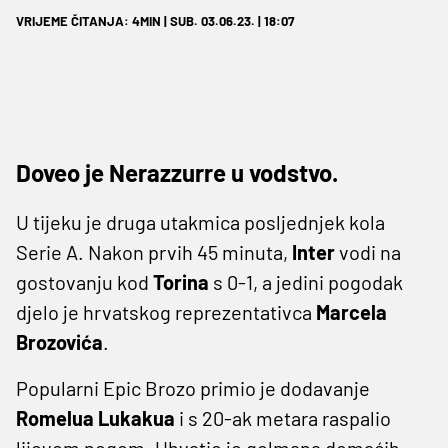
VRIJEME ČITANJA: 4MIN | SUB. 03.06.23. | 18:07
Doveo je Nerazzurre u vodstvo.
U tijeku je druga utakmica posljednjek kola
Serie A. Nakon prvih 45 minuta,
Inter
vodi na
gostovanju kod
Torina
s 0-1, a jedini pogodak
djelo je hrvatskog reprezentativca
Marcela
Brozovića
.
Popularni Epic Brozo primio je dodavanje
Romelua Lukakua
i s 20-ak metara raspalio
lijevom nogom. Uhvatio je golmana domaćih