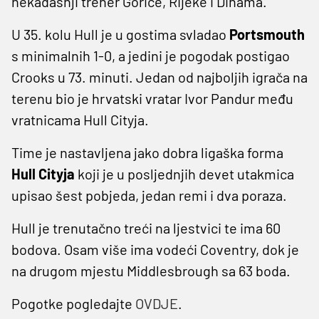
nekadašnji trener Gorice, Rijeke i Dinama.
U 35. kolu Hull je u gostima svladao
Portsmouth
s minimalnih 1-0, a jedini je pogodak postigao
Crooks u 73. minuti. Jedan od najboljih igrača na
terenu bio je hrvatski vratar Ivor Pandur među
vratnicama Hull Cityja.
Time je nastavljena jako dobra ligaška forma
Hull Cityja
koji je u posljednjih devet utakmica
upisao šest pobjeda, jedan remi i dva poraza.
Hull je trenutačno treći na ljestvici te ima 60
bodova. Osam više ima vodeći Coventry, dok je
na drugom mjestu Middlesbrough sa 63 boda.
Pogotke pogledajte
OVDJE
.