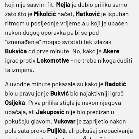
koji nije sasvim fit.
Mejia
je dobio priliku samo
zato što je
Mikolčić
načet,
Matković
je ispuhan
ritmom u posljednje vrijeme a u koji je ubačen
nakon dugog oporavka pa bi se pod
“iznenađenje” mogao svrstati tek izlazak
Bukvića
od prve minute. No, kako je
Akere
igrao protiv
Lokomotive
- ne treba nikoga čuditi
ta izmjena.
A uvodne minute pokazale su kako je
Radotić
bio u pravu jer je
Bukvić
bio najaktivniji igrač
Osijeka
. Prva prilika stigla je nakon njegova
ubačaja, ali
Jakupović
nije bio precizan u
pokušaju glavom.
Vukovar
je zaprijetio nakon
pola sata preko
Puljića
, ali pokušaj prebacivanja