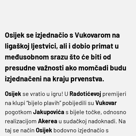
Osijek se izjednačio s Vukovarom na
ligaškoj ljestvici, ali i dobio primat u
međusobnom srazu što će biti od
presudne važnosti ako momčadi budu
izjednačeni na kraju prvenstva.
Osijek
se vratio u igru! U
Radotićevoj
premijeri
na klupi “bijelo plavih” pobijedili su
Vukovar
pogotkom
Jakupovića
s bijele točke, odnosno
realizacijom
Akerea
u sudačkoj nadoknadi. Na
taj se način
Osijek
bodovno izjednačio s