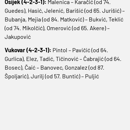
Osijek (4-2-3-1):
Malenica – Karačić (od 74.
Guedes), Hasić, Jelenić, Barišić (od 65. Jurišić) –
Bubanja, Mejia (od 84. Matković) – Bukvić, Teklić
(od 74. Mikolčić), Omerović (od 65. Akere) –
Jakupović
Vukovar (4-2-3-1):
Pintol – Pavičić (od 64.
Gurlica), Elez, Tadić, Tičinović – Čabrajić (od 64.
Bosec), Čaić – Banovec, Gonzalez (od 87.
Špoljarić), Jurilj (od 57. Buntić) – Puljić