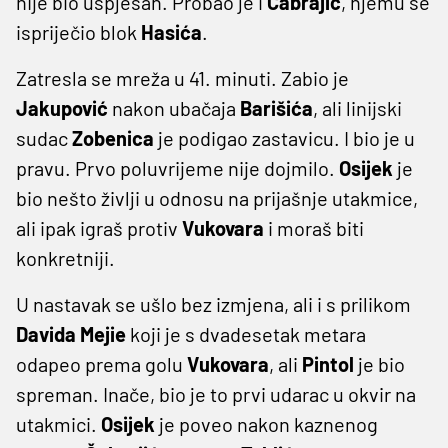
nije bio uspješan. Probao je i
Čabrajić
, njemu se
ispriječio blok
Hasića
.
Zatresla se mreža u 41. minuti. Zabio je
Jakupović
nakon ubačaja
Barišića
, ali linijski
sudac
Zobenica
je podigao zastavicu. I bio je u
pravu. Prvo poluvrijeme nije dojmilo.
Osijek
je
bio nešto življi u odnosu na prijašnje utakmice,
ali ipak igraš protiv
Vukovara
i moraš biti
konkretniji.
U nastavak se ušlo bez izmjena, ali i s prilikom
Davida
Mejie
koji je s dvadesetak metara
odapeo prema golu
Vukovara
, ali
Pintol
je bio
spreman. Inače, bio je to prvi udarac u okvir na
utakmici.
Osijek
je poveo nakon kaznenog