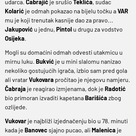
udarca.
Čabrajić
je srušio
Teklića
, sudac
Kolarić
je odmah pokazao na bijelu točku a
VAR
mu je koji trenutak kasnije dao za pravo...
Jakupović
u jednu,
Pintol
u drugu za vodstvo
Osijeka
.
Mogli su domaćini odmah odvesti utakmicu u
mirnu luku.
Bukvić
je u mini slalomu nanizao
nekoliko gostujućih igrača, izbio sam pred gola
ali vratar
Vukovara
pročitao je njegovu namjeru.
Čabraja
je reagirao izmjenama, dok je
Radotić
bio primoran izvaditi kapetana
Barišića
zbog
ozlijede.
Vukovar
je najbliži izjednačenju bio u 78. minuti
kada je
Banovec
sjajno pucao, ali
Malenica
je