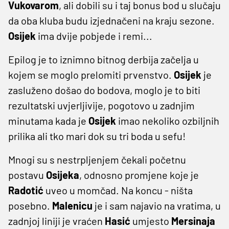
Vukovarom
, ali dobili su i taj bonus bod u slučaju
da oba kluba budu izjednačeni na kraju sezone.
Osijek
ima dvije pobjede i remi...
Epilog je to iznimno bitnog derbija začelja u
kojem se moglo prelomiti prvenstvo.
Osijek
je
zasluženo došao do bodova, moglo je to biti
rezultatski uvjerljivije, pogotovo u zadnjim
minutama kada je
Osijek
imao nekoliko ozbiljnih
prilika ali tko mari dok su tri boda u sefu!
Mnogi su s nestrpljenjem čekali početnu
postavu
Osijeka
, odnosno promjene koje je
Radotić
uveo u momčad. Na koncu - ništa
posebno.
Malenicu
je i sam najavio na vratima, u
zadnjoj liniji je vraćen
Hasić
umjesto
Mersinaja