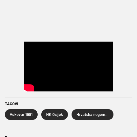
TAGOVI
Vukovar 1991
NK Osijek
Hrvatska nogometna liga