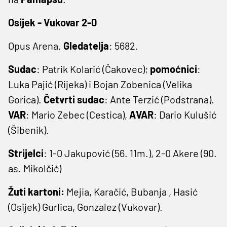
Osijek - Vukovar 2-0
Opus Arena.
Gledatelja
: 5682.
Sudac
: Patrik Kolarić (Čakovec);
pomoćnici
:
Luka Pajić (Rijeka) i Bojan Zobenica (Velika
Gorica).
Četvrti
sudac
: Ante Terzić (Podstrana).
VAR
: Mario Zebec (Cestica),
AVAR
: Dario Kulušić
(Šibenik).
Strijelci
: 1-0 Jakupović (56. 11m.), 2-0 Akere (90.
as. Mikolčić)
Žuti kartoni:
Mejia, Karačić, Bubanja , Hasić
(Osijek) Gurlica, Gonzalez (Vukovar).