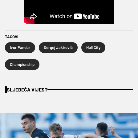
TAGOVI
Ivor Pandur
Sergej Jakirović
Hull City
Championship
SLJEDEĆA VIJEST