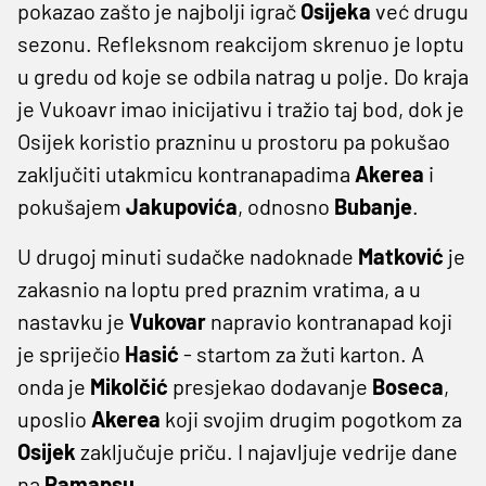
pokazao zašto je najbolji igrač
Osijeka
već drugu
sezonu. Refleksnom reakcijom skrenuo je loptu
u gredu od koje se odbila natrag u polje. Do kraja
je Vukoavr imao inicijativu i tražio taj bod, dok je
Osijek koristio prazninu u prostoru pa pokušao
zaključiti utakmicu kontranapadima
Akerea
i
pokušajem
Jakupovića
, odnosno
Bubanje
.
U drugoj minuti sudačke nadoknade
Matković
je
zakasnio na loptu pred praznim vratima, a u
nastavku je
Vukovar
napravio kontranapad koji
je spriječio
Hasić
- startom za žuti karton. A
onda je
Mikolčić
presjekao dodavanje
Boseca
,
uposlio
Akerea
koji svojim drugim pogotkom za
Osijek
zaključuje priču. I najavljuje vedrije dane
na
Pamapsu
.