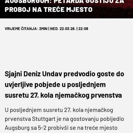
AUGSBURGOM: PETARDA GOSTIJU ZA
PROBOJ NA TREĆE MJESTO
VRIJEME ČITANJA: 2MIN | NED. 22.03.26. | 22:09
Sjajni Deniz Undav predvodio goste do
uvjerljive pobjede u posljednjem
susretu 27. kola njemačkog prvenstva
U posljednjem susretu 27. kola njemačkog
prvenstva Stuttgart je na gostovanju pobijedio
Augsburg sa 5-2 probivši se na treće mjesto