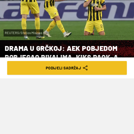
REUTERS/Stelios Misinas
DRAMA U GRČKOJ: AEK POBJEDOM
POBJEGAO RIVALIMA, KIKS PAOK-A
PODIJELI SADRŽAJ
VRIJEME ČITANJA: 2MIN | NED. 22.03.26. | 22:09
Posljednje kolo regularnog dijela
donijelo je važne promjene na vrhu