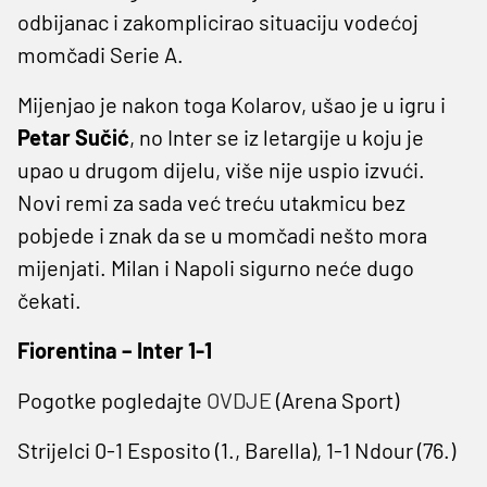
odbijanac i zakomplicirao situaciju vodećoj
momčadi Serie A.
Mijenjao je nakon toga Kolarov, ušao je u igru i
Petar Sučić
, no Inter se iz letargije u koju je
upao u drugom dijelu, više nije uspio izvući.
Novi remi za sada već treću utakmicu bez
pobjede i znak da se u momčadi nešto mora
mijenjati. Milan i Napoli sigurno neće dugo
čekati.
Fiorentina – Inter 1-1
Pogotke pogledajte
OVDJE
(Arena Sport)
Strijelci 0-1 Esposito (1., Barella), 1-1 Ndour (76.)