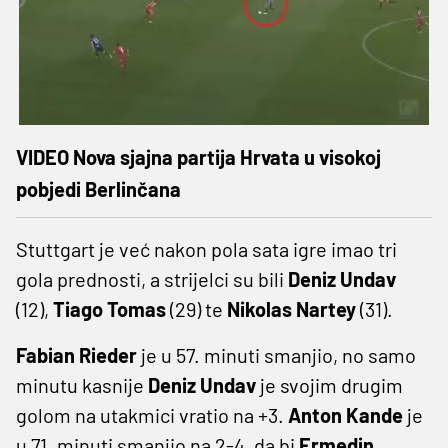
VIDEO Nova sjajna partija Hrvata u visokoj
pobjedi Berlinčana
Stuttgart je već nakon pola sata igre imao tri
gola prednosti, a strijelci su bili
Deniz Undav
(12),
Tiago Tomas
(29) te
Nikolas Nartey
(31).
Fabian Rieder
je u 57. minuti smanjio, no samo
minutu kasnije
Deniz Undav
je svojim drugim
golom na utakmici vratio na +3.
Anton Kande
je
u 71. minuti smanjio na 2-4, da bi
Ermedin