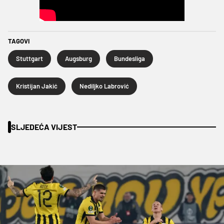
TAGOVI
Stuttgart
Augsburg
Bundesliga
Kristijan Jakić
Nediljko Labrović
SLJEDEĆA VIJEST