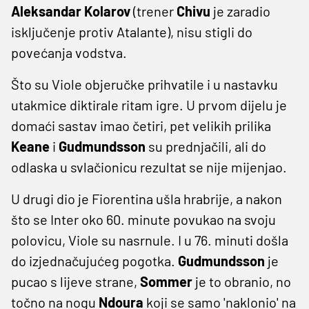
Aleksandar Kolarov
(trener
Chivu
je zaradio
isključenje protiv Atalante), nisu stigli do
povećanja vodstva.
Što su Viole objeručke prihvatile i u nastavku
utakmice diktirale ritam igre. U prvom dijelu je
domaći sastav imao četiri, pet velikih prilika
Keane
i
Gudmundsson
su prednjačili, ali do
odlaska u svlačionicu rezultat se nije mijenjao.
U drugi dio je Fiorentina ušla hrabrije, a nakon
što se Inter oko 60. minute povukao na svoju
polovicu, Viole su nasrnule. I u 76. minuti došla
do izjednačujućeg pogotka.
Gudmundsson
je
pucao s lijeve strane,
Sommer
je to obranio, no
točno na nogu
Ndoura
koji se samo 'naklonio' na