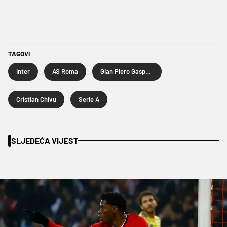
TAGOVI
Inter
AS Roma
Gian Piero Gasperini
Cristian Chivu
Serie A
SLJEDEĆA VIJEST