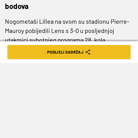
bodova
Nogometaši Lillea na svom su stadionu Pierre-
Mauroy pobijedili Lens s 3-0 u posljednjoj
utakmici subotnjeg programa 28. kola
francuske Ligue 1.
PODIJELI SADRŽAJ
Hakon Haraldsson je u 44. minuti donio
prednost Lilleu, a u drugom poluvremenu su
strijelci bili Felix Correia (49) i Mathias
Fernandez-Pardo (58-11m) koji je bio precizan iz
kaznenog udarca.
Pogotke pogledajte
OVDJE
(Arena Sport)