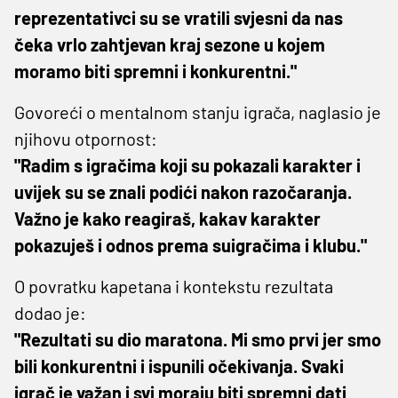
reprezentativci su se vratili svjesni da nas
čeka vrlo zahtjevan kraj sezone u kojem
moramo biti spremni i konkurentni."
Govoreći o mentalnom stanju igrača, naglasio je
njihovu otpornost:
"Radim s igračima koji su pokazali karakter i
uvijek su se znali podići nakon razočaranja.
Važno je kako reagiraš, kakav karakter
pokazuješ i odnos prema suigračima i klubu."
O povratku kapetana i kontekstu rezultata
dodao je:
"Rezultati su dio maratona. Mi smo prvi jer smo
bili konkurentni i ispunili očekivanja. Svaki
igrač je važan i svi moraju biti spremni dati