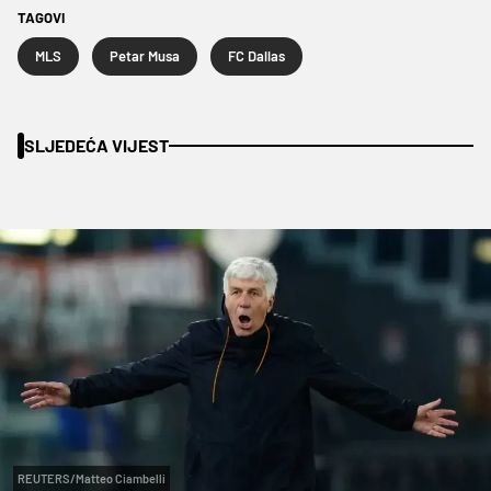
TAGOVI
MLS
Petar Musa
FC Dallas
SLJEDEĆA VIJEST
REUTERS/Matteo Ciambelli