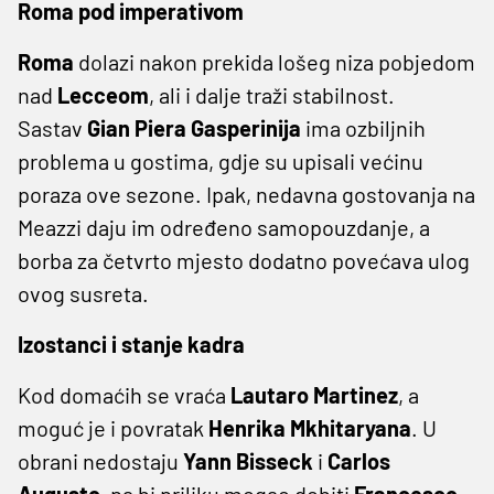
Roma pod imperativom
Roma
dolazi nakon prekida lošeg niza pobjedom
nad
Lecceom
, ali i dalje traži stabilnost.
Sastav
Gian Piera Gasperinija
ima ozbiljnih
problema u gostima, gdje su upisali većinu
poraza ove sezone. Ipak, nedavna gostovanja na
Meazzi daju im određeno samopouzdanje, a
borba za četvrto mjesto dodatno povećava ulog
ovog susreta.
Izostanci i stanje kadra
Kod domaćih se vraća
Lautaro Martinez
, a
moguć je i povratak
Henrika Mkhitaryana
. U
obrani nedostaju
Yann Bisseck
i
Carlos
Augusto
, pa bi priliku mogao dobiti
Francesco