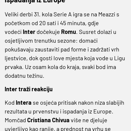
Veliki derbi 31. kola Serie A igra se na Meazzi s
početkom od 20 sati i 45 minuta, gdje
vodeći
Inter
dočekuje
Romu
. Susret dolazi u
osjetljivom trenutku sezone: domaći
pokušavaju zaustaviti pad forme i zadržati vrh
ljestvice, dok gosti love mjesta koja vode u Ligu
prvaka. Uz osam kola do kraja, svaki bod ima
dodatnu težinu.
Inter traži reakciju
Kod
Intera
se osjeća pritisak nakon niza slabijih
rezultata u prvenstvu i ispadanja iz Europe.
Momčad
Cristiana Chivua
više ne djeluje
uvjerljivo kao ranije, a prednost na vrhu se