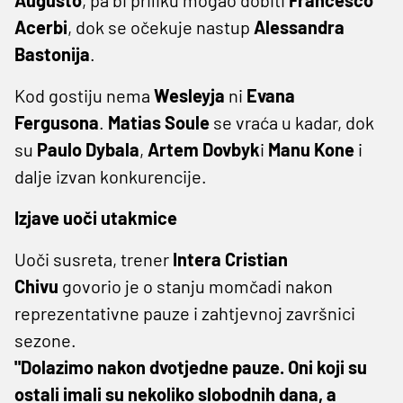
Acerbi
, dok se očekuje nastup
Alessandra
Bastonija
.
Kod gostiju nema
Wesleyja
ni
Evana
Fergusona
.
Matias Soule
se vraća u kadar, dok
su
Paulo Dybala
,
Artem Dovbyk
i
Manu Kone
i
dalje izvan konkurencije.
Izjave uoči utakmice
Uoči susreta, trener
Intera
Cristian
Chivu
govorio je o stanju momčadi nakon
reprezentativne pauze i zahtjevnoj završnici
sezone.
"Dolazimo nakon dvotjedne pauze. Oni koji su
ostali imali su nekoliko slobodnih dana, a