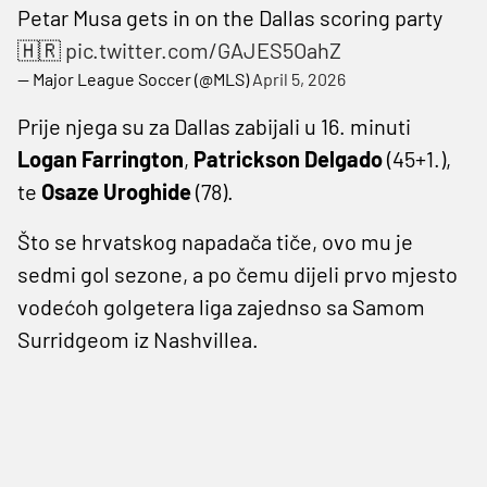
Petar Musa gets in on the Dallas scoring party
🇭🇷
pic.twitter.com/GAJES5OahZ
— Major League Soccer (@MLS)
April 5, 2026
Prije njega su za Dallas zabijali u 16. minuti
Logan Farrington
,
Patrickson Delgado
(45+1.),
te
Osaze Uroghide
(78).
Što se hrvatskog napadača tiče, ovo mu je
sedmi gol sezone, a po čemu dijeli prvo mjesto
vodećoh golgetera liga zajednso sa Samom
Surridgeom iz Nashvillea.