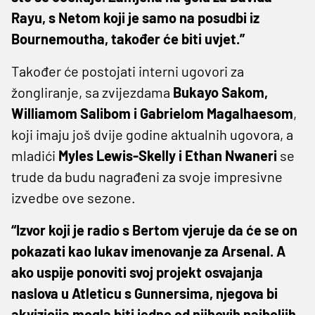
Rayu, s Netom koji je samo na posudbi iz
Bournemoutha, također će biti uvjet.”
Također će postojati interni ugovori za
žongliranje, sa zvijezdama
Bukayo Sakom,
Williamom Salibom i Gabrielom Magalhaesom
,
koji imaju još dvije godine aktualnih ugovora, a
mladići
Myles Lewis-Skelly i Ethan Nwaneri
se
trude da budu nagrađeni za svoje impresivne
izvedbe ove sezone.
“Izvor koji je radio s Bertom vjeruje da će se on
pokazati kao lukav imenovanje za Arsenal. A
ako uspije ponoviti svoj projekt osvajanja
naslova u Atleticu s Gunnersima, njegova bi
akvizicija mogla biti jedno od njihovih najboljih