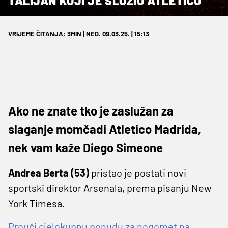
TALIJAN KOJI JE SLOŽIO ATLETICO
VRIJEME ČITANJA: 3MIN | NED. 09.03.25. | 15:13
Ako ne znate tko je zaslužan za
slaganje momčadi Atletico Madrida,
nek vam kaže Diego Simeone
Andrea Berta (53)
pristao je postati novi
sportski direktor Arsenala, prema pisanju New
York Timesa.
Prouči cjelokupnu ponudu za nogomet na