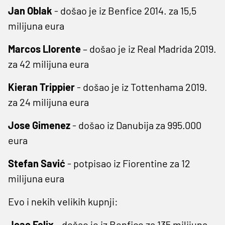
Jan Oblak
- došao je iz Benfice 2014. za 15,5
milijuna eura
Marcos Llorente
– došao je iz Real Madrida 2019.
za 42 milijuna eura
Kieran Trippier
- došao je iz Tottenhama 2019.
za 24 milijuna eura
Jose Gimenez
- došao iz Danubija za 995.000
eura
Stefan Savić
- potpisao iz Fiorentine za 12
milijuna eura
Evo i nekih velikih kupnji:
Joao Felix
- došao je iz Benfice za 135 milijuna