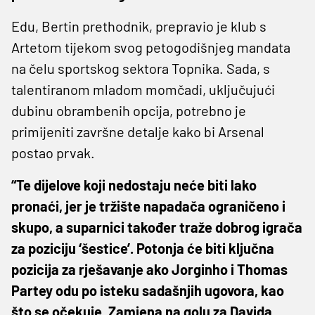
Edu, Bertin prethodnik, prepravio je klub s
Artetom tijekom svog petogodišnjeg mandata
na čelu sportskog sektora Topnika. Sada, s
talentiranom mladom momčadi, uključujući
dubinu obrambenih opcija, potrebno je
primijeniti završne detalje kako bi Arsenal
postao prvak.
“Te dijelove koji nedostaju neće biti lako
pronaći, jer je tržište napadača ograničeno i
skupo, a suparnici također traže dobrog igrača
za poziciju ‘šestice’. Potonja će biti ključna
pozicija za rješavanje ako Jorginho i Thomas
Partey odu po isteku sadašnjih ugovora, kao
što se očekuje. Zamjena na golu za Davida