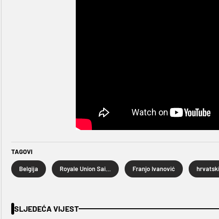
TAGOVI
Belgija
Royale Union Saint-Gilloise
Franjo Ivanović
SLJEDEĆA VIJEST