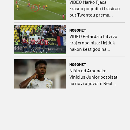
VIDEO Marko Pjaca
krasno pogodio i trasirao
put Twenteu prema
važnoj pobjedi
NOGOMET
VIDEO Petarda u Litvi za
kraj crnog niza: Hajduk
nakon šest godina
pobijedio na europskom
gostovanju
NOGOMET
Ništa od Arsenala:
Vinicius Junior potpisat
će novi ugovor s Real
Madridom