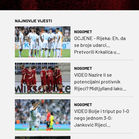
NAJNOVIJE VIJESTI
NOGOMET
OCJENE - Rijeka: Eh, da
se broje udarci...
Pretvorili Krkalića u
junaka, a izlet na uzvrat u
ozbiljan posao!
NOGOMET
VIDEO Nazire li se
potencijalni protivnik
Rijeci? Midtjylland lako
protiv Iraca za slavlje u
prvoj utakmici
NOGOMET
VIDEO Bolje i triput po 1-0
nego jednom 3-0:
Janković Rijeci
projektilom donio slavlje
protiv inferiornijeg