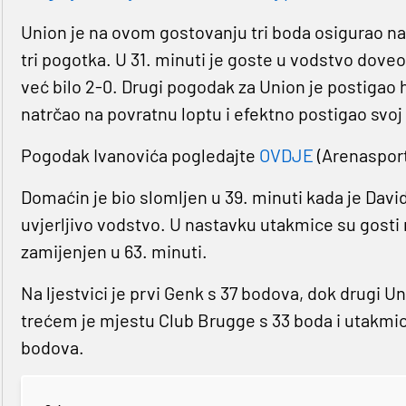
Union je na ovom gostovanju tri boda osigurao n
tri pogotka. U 31. minuti je goste u vodstvo doveo
već bilo 2-0. Drugi pogodak za Union je postigao h
natrčao na povratnu loptu i efektno postigao svo
Pogodak Ivanovića pogledajte
OVDJE
(Arenasport
Domaćin je bio slomljen u 39. minuti kada je Davi
uvjerljivo vodstvo. U nastavku utakmice su gosti r
zamijenjen u 63. minuti.
Na ljestvici je prvi Genk s 37 bodova, dok drugi U
trećem je mjestu Club Brugge s 33 boda i utakmic
bodova.