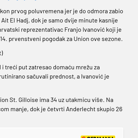
akon prvog poluvremena jer je do odmora zabio
 Ait El Hadj, dok je samo dvije minute kasnije
rvatski reprezentativac Franjo Ivanović koji je
j 14. prvenstveni pogodak za Union ove sezone.
)
d i treći put zatresao domaću mrežu za
utinirano sačuvali prednost, a Ivanović je
nion St. Gilloise ima 34 uz utakmicu više. Na
om manje, dok je četvrti Anderlecht skupio 26