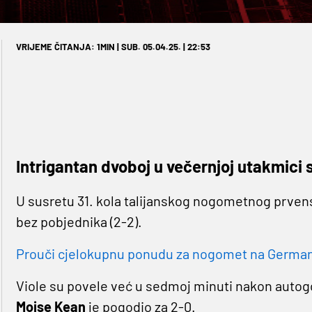
VRIJEME ČITANJA: 1MIN | SUB. 05.04.25. | 22:53
Intrigantan dvoboj u večernjoj utakmici
U susretu 31. kola talijanskog nogometnog prven
bez pobjednika (2-2).
Prouči cjelokupnu ponudu za nogomet na Germaniji
Viole su povele već u sedmoj minuti nakon autog
Moise Kean
je pogodio za 2-0.