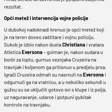
rezultat.
Opći metež i intervencija vojne policije
U dubokoj nadoknadi krenuo je opći metež koji
je na teren doveo zaštitare i vojnu policiju.
Sukob je izbio nakon duela
Christiana
i vratara
Atletica
Eversona
– golman je, nakon sudara u
borbi za loptu, gurnuo veznjaka Cruzeira na
travnjak i koljenom ga pritisnuo u predjelu prsa.
Igrači Cruzeira odmah su nasrnuli na
Eversona
i
odgurnuli ga na vratnicu, a u nekoliko sekundi u
gužvu su se uključili gotovo svi s klupe i iz polja,
uz naguravanje, udarce i potpuni gubitak
kontrole na travnjaku.