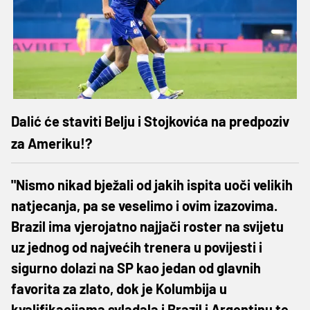
Dalić će staviti Belju i Stojkovića na predpoziv
za Ameriku!?
"Nismo nikad bježali od jakih ispita uoči velikih
natjecanja, pa se veselimo i ovim izazovima.
Brazil ima vjerojatno najjači roster na svijetu
uz jednog od najvećih trenera u povijesti i
sigurno dolazi na SP kao jedan od glavnih
favorita za zlato, dok je Kolumbija u
kvalifikacijama svladala i Brazil i Argentinu te