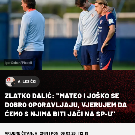
Igor Soban/Pixsell
A. LESIČKI
ZLATKO DALIĆ: "MATEO I JOŠKO SE
DOBRO OPORAVLJAJU, VJERUJEM DA
ĆEMO S NJIMA BITI JAČI NA SP-U"
VRIJEME ČITANJA: 2MIN | PON. 09.03.26. | 12:19