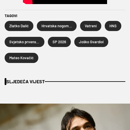
TAGOVI
Zlatko Dalić
Hrvatska nogometna reprezentacija
Vatreni
HNS
Svjetsko prvenstvo u nogometu 2026.
SP 2026
Joško Gvardiol
Mateo Kovačić
SLJEDEĆA VIJEST