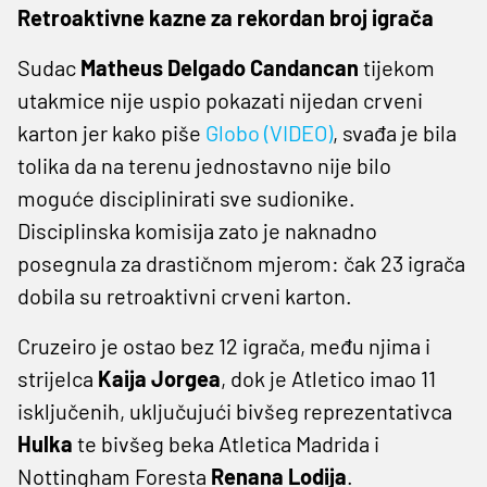
Retroaktivne kazne za rekordan broj igrača
Sudac
Matheus Delgado Candancan
tijekom
utakmice nije uspio pokazati nijedan crveni
karton jer kako piše
Globo (VIDEO)
, svađa je bila
tolika da na terenu jednostavno nije bilo
moguće disciplinirati sve sudionike.
Disciplinska komisija zato je naknadno
posegnula za drastičnom mjerom: čak 23 igrača
dobila su retroaktivni crveni karton.
Cruzeiro je ostao bez 12 igrača, među njima i
strijelca
Kaija Jorgea
, dok je Atletico imao 11
isključenih, uključujući bivšeg reprezentativca
Hulka
te bivšeg beka Atletica Madrida i
Nottingham Foresta
Renana Lodija
.