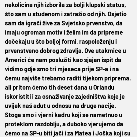
nekolicina njih izborila za bolji klupski status,
što sam u studenom i zatražio od njih. Osjetio
sam da igrači žive za Svjetsko prvenstvo, da
imaju ogroman motiv i želim im da pripreme
dočekaju u što boljoj formi, raspoloženju i
prvenstveno dobrog zdravlja. Ove utakmice u
Americi će nam poslužiti kao sjajan ispit da
vidimo gdje smo tri mjeseca prije SP-a i na
čemu najviše trebamo raditi tijekom priprema,
ali pritom ćemo tih deset dana u Orlandu
iskoristiti i za osnaživanje zajedništva koje je
uvijek naš adut u odnosu na druge nacije.
Stoga smo i vjerni kadru koji se nametnuo u
proteklom razdoblju, a duboko vjerujemo da
ćemo na SP-u biti jači i za Matea i Joška koji su