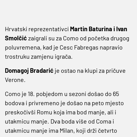
Hrvatski reprezentativci
Martin Baturina i Ivan
Smolčić
zaigrali su za Como od početka drugog
poluvremena, kad je Cesc Fabregas napravio
trostruku zamjenu igrača.
Domagoj Bradarić
je ostao na klupi za pričuve
Verone.
Como je 18. pobjedom u sezoni došao do 65
bodova i privremeno je došao na peto mjesto
preskočivši Romu koja ima bod manje, ali i
utakmicu manje. Dva boda više od Coma i
utakmicu manje ima Milan, koji drži četvrto