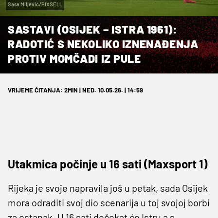
Sasa Miljevic/PIXSELL
SASTAVI (OSIJEK – ISTRA 1961):
RADOTIĆ S NEKOLIKO IZNENAĐENJA
PROTIV MOMČADI IZ PULE
VRIJEME ČITANJA: 2MIN | NED. 10.05.26. | 14:59
Utakmica počinje u 16 sati (Maxsport 1)
Rijeka je svoje napravila još u petak, sada Osijek
mora odraditi svoj dio scenarija u toj svojoj borbi
za ostanak. U 16 sati dočekat će Istru a s