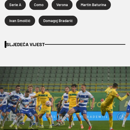
Serie A
Como
Verona
Martin Baturina
Ivan Smolčić
Domagoj Bradarić
SLJEDEĆA VIJEST