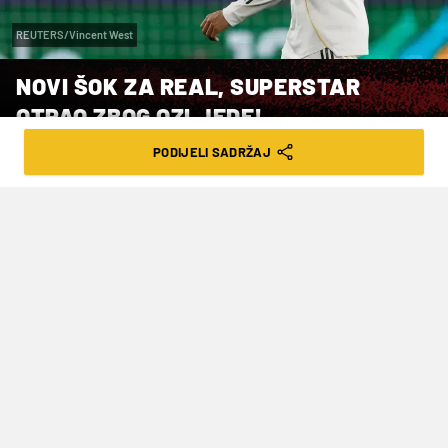
REUTERS/Vincent West
NOVI ŠOK ZA REAL, SUPERSTAR
OTPAO ZBOG OZLJEDE!
PODIJELI SADRŽAJ
VRIJEME ČITANJA: 2MIN | NED. 10.05.26. | 14:59
Novi problemi s ozljedama
Kylian Mbappe
izostavljen je s popisa igrača
Real Madrida za večerašnji El Clasico (21.00)
protiv Barcelone, utakmicu u kojoj katalonski