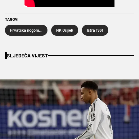
TAGOVI
Hrvatska nogometna liga
NK Osijek
Istra 1961
SLJEDEĆA VIJEST