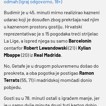
odmah (Igraj odgovorno, 18+)
Budimir je u 45. minuti mirno realizirao kazneni
udarac koji je dosuđen zbog prekršaja nad njim
u kaznenom prostoru gostiju. Hrvatski
reprezentativac je s 15 pogodaka treći strijelac
La Lige, a ispred njega su samo
Barcelonin
centarfor
Robert Lewandowski
(21) i
Kylian
Mbappe
(20) iz
Real Madrida
.
No, Getafe je u drugom poluvremenu došao do
preokreta, a oba pogotka je postigao
Ramon
Terrats
(55, 71) i madridskoj momčadi donio
pobjedu.
Gosti su u 78. minuti ostali s igračem manje, jer
je u samo dvije minute drugi žuti karton dobio