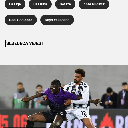
La Liga
Osasuna
Getafe
Ante Budimir
Real Sociedad
Rayo Vallecano
SLJEDEĆA VIJEST