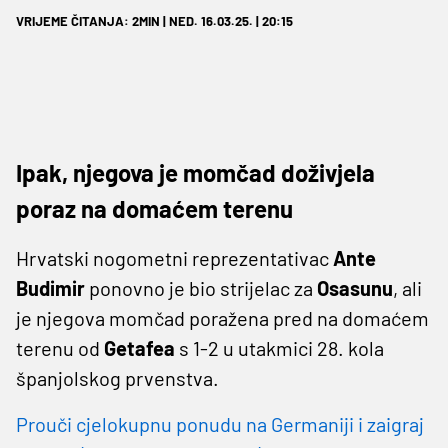
VRIJEME ČITANJA: 2MIN | NED. 16.03.25. | 20:15
Ipak, njegova je momčad doživjela
poraz na domaćem terenu
Hrvatski nogometni reprezentativac
Ante
Budimir
ponovno je bio strijelac za
Osasunu
, ali
je njegova momčad poražena pred na domaćem
terenu od
Getafea
s 1-2 u utakmici 28. kola
španjolskog prvenstva.
Prouči cjelokupnu ponudu na Germaniji i zaigraj