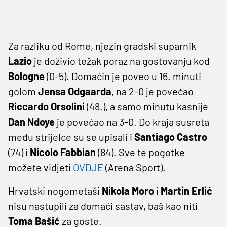
Za razliku od Rome, njezin gradski suparnik
Lazio
je doživio težak poraz na gostovanju kod
Bologne
(0-5). Domaćin je poveo u 16. minuti
golom
Jensa Odgaarda
, na 2-0 je povećao
Riccardo Orsolini
(48.), a samo minutu kasnije
Dan Ndoye
je povećao na 3-0. Do kraja susreta
među strijelce su se upisali i
Santiago Castro
(74) i
Nicolo Fabbian
(84). Sve te pogotke
možete vidjeti
OVDJE
(Arena Sport).
Hrvatski nogometaši
Nikola
Moro
i
Martin Erlić
nisu nastupili za domaći sastav, baš kao niti
Toma Bašić
za goste.