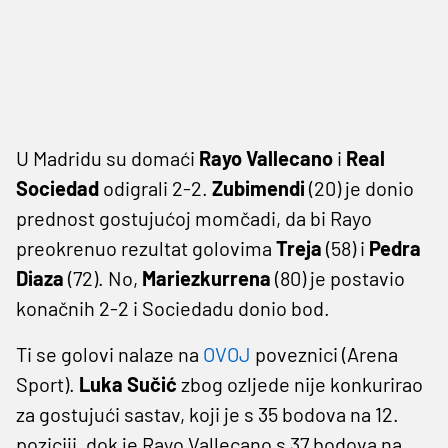
U Madridu su domaći
Rayo Vallecano
i
Real
Sociedad
odigrali 2-2.
Zubimendi
(20) je donio
prednost gostujućoj momčadi, da bi Rayo
preokrenuo rezultat golovima
Treja
(58) i
Pedra
Diaza
(72). No,
Mariezkurrena
(80) je postavio
konačnih 2-2 i Sociedadu donio bod.
Ti se golovi nalaze na
OVOJ
poveznici (Arena
Sport).
Luka Sučić
zbog ozljede nije konkurirao
za gostujući sastav, koji je s 35 bodova na 12.
poziciji, dok je Rayo Vallecano s 37 bodova na