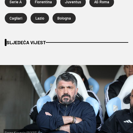
Serie A
Fiorentina
Juventus
AS Roma
Cagliari
Lazio
Bologna
SLJEDEĆA VIJEST
Goran Kovacic/PIXSELL