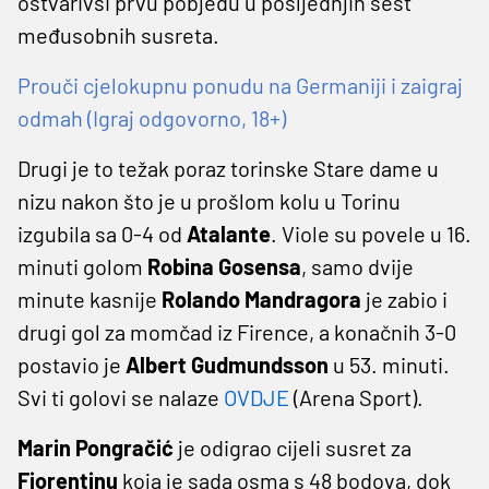
ostvarivši prvu pobjedu u posljednjih šest
međusobnih susreta.
Prouči cjelokupnu ponudu na Germaniji i zaigraj
odmah (Igraj odgovorno, 18+)
Drugi je to težak poraz torinske Stare dame u
nizu nakon što je u prošlom kolu u Torinu
izgubila sa 0-4 od
Atalante
. Viole su povele u 16.
minuti golom
Robina Gosensa
, samo dvije
minute kasnije
Rolando Mandragora
je zabio i
drugi gol za momčad iz Firence, a konačnih 3-0
postavio je
Albert Gudmundsson
u 53. minuti.
Svi ti golovi se nalaze
OVDJE
(Arena Sport).
Marin Pongračić
je odigrao cijeli susret za
Fiorentinu
koja je sada osma s 48 bodova, dok